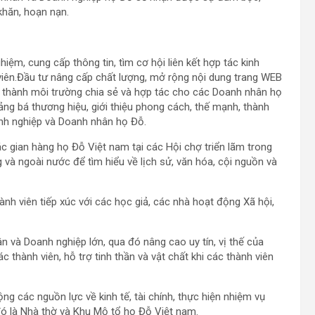
khăn, hoạn nạn.
iệm, cung cấp thông tin, tìm cơ hội liên kết hợp tác kinh
 viên.Đầu tư nâng cấp chất lượng, mở rộng nội dung trang WEB
ở thành môi trường chia sẻ và hợp tác cho các Doanh nhân họ
ng bá thương hiệu, giới thiệu phong cách, thế mạnh, thành
nh nghiệp và Doanh nhân họ Đỗ.
c gian hàng họ Đỗ Việt nam tại các Hội chợ triển lãm trong
 và ngoài nước để tìm hiểu về lịch sử, văn hóa, cội nguồn và
nh viên tiếp xúc với các học giả, các nhà hoạt động Xã hội,
 và Doanh nghiệp lớn, qua đó nâng cao uy tín, vị thế của
c thành viên, hỗ trợ tinh thần và vật chất khi các thành viên
ng các nguồn lực về kinh tế, tài chính, thực hiện nhiệm vụ
đó là Nhà thờ và Khu Mộ tổ họ Đỗ Việt nam.