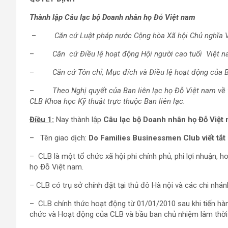
Thành lập Câu lạc bộ
Doanh nhân họ Đỗ Việt nam
–
Căn cứ Luật pháp nước Cộng hòa Xã hội Chủ nghĩa V
–
Căn cứ Điều lệ hoạt động Hội người cao tuổi Việt n
–
Căn cứ Tôn chỉ, Mục đích và Điều lệ hoạt động của B
–
Theo Nghị quyết của Ban liên lạc họ Đỗ Việt nam về
CLB Khoa học Kỹ thuật trực thuộc Ban liên lạc.
Điều 1:
Nay thành lập
Câu lạc bộ Doanh nhân họ Đỗ Việt 
– Tên giao dịch:
Do Families Businessmen Club viết tắt
– CLB là một tổ chức xã hội phi chính phủ, phi lợi nhuận, h
họ Đỗ Việt nam.
– CLB có trụ sở chính đặt tại thủ đô Hà nội và các chi nhá
– CLB chính thức hoạt động từ 01/01/2010 sau khi tiến hành
chức và Hoạt động của CLB và bầu ban chủ nhiệm lâm thời