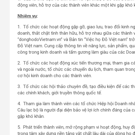
động viên, hỗ trợ của các thành viên khác một khi gặp khó 
Nhiệm vụ
:
1. Tổ chức các hoạt động gặp gỡ, giao lưu, trao đổi kinh ngh
doanh, thắt chặt tình thân hữu, hỗ trợ nhau giữa các thành
“donghodoVietnam.vn” và Bản tin “Việc họ Đỗ Việt nam” tr
Đỗ Việt nam. Cung cấp thông tin về năng lực, sản phẩm, quả
công trong kinh doanh và tấm gương làm giàu của các Doa
2. Tổ chức các hoạt động xúc tiến thương mại, tham gia cá
và ngoài nước, tổ chức các chuyến du lịch, tham quan trong
cơ hội kinh doanh cho các thành viên.
3. Tổ chức các hội thảo chuyên đề, tạo điều kiện để các thà
các chính khách, giới truyền thông quốc tế.
4. Tham gia làm thành viên các tổ chức Hiệp hội Doanh nhân
Câu lạc bộ là người đại diện bảo vệ lợi ích chính đáng của cá
gặp khó khăn.
5. Phát triển thành viên, mở rộng phạm vi hoạt động, huy độ
trọng tâm xây dựng nền tảng vật chất lâu dài của dòng họ 