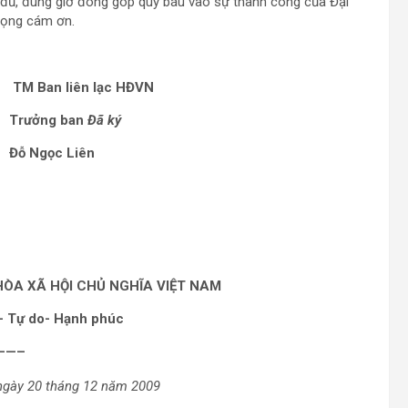
đủ, đúng giờ đóng góp quý báu vào sự thành công của Đại
trọng cám ơn.
TM Ban liên lạc HĐVN
Trưởng ban
Đã ký
Đỗ Ngọc Liên
ÒA XÃ HỘI CHỦ NGHĨA VIỆT NAM
- Tự do- Hạnh phúc
——–
 ngày 20 tháng 12 năm 2009