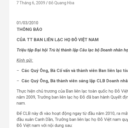
7 Tháng 6, 2009
Đỗ Quang Hòa
01/03/2010
THÔNG BÁO
C
ỦA TT BAN LIÊN LẠC HỌ ĐỖ VIỆT NAM
Triệu tập Đại hội Trù bị thành lập Câu lạc bộ Doanh nhân h
Kính gửi:
–
Các Quý Ông, Bà Cố vấn và thành viên Ban liên lạc t
–
Các Quý Ông, Bà thành viên sáng lập CLB Doanh nhâ
Thực hiện chủ trương của Ban liên lạc toàn quốc họ Đỗ Việ
năm 2009, Trưởng ban liên lạc họ Đỗ đã ban hành Quyết đ
nam.
Để CLB này đi vào hoạt động ngay từ đầu năm 2010, ra mắt
đầu xuân Canh Dần, Trưởng ban liên lạc họ Đỗ Việt nam quy
Đỗ Việt nam với nội dung sau: