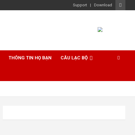
Support
Download
THÔNG TIN HỌ BẠN
CÂU LẠC BỘ