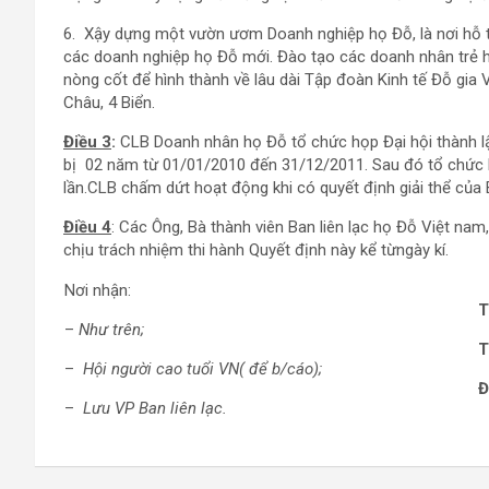
6. Xậy dựng một vườn ươm Doanh nghiệp họ Đỗ, là nơi hỗ tr
các doanh nghiệp họ Đỗ mới. Đào tạo các doanh nhân trẻ h
nòng cốt để hình thành về lâu dài Tập đoàn Kinh tế Đỗ gia 
Châu, 4 Biển.
Điều 3
:
CLB Doanh nhân họ Đỗ tổ chức họp Đại hội thành lậ
bị 02 năm từ 01/01/2010 đến 31/12/2011. Sau đó tổ chức h
lần.CLB chấm dứt hoạt động khi có quyết định giải thể của 
Điều 4
: Các Ông, Bà thành viên Ban liên lạc họ Đỗ Việt n
chịu trách nhiệm thi hành Quyết định này kể từngày kí.
Nơi nhận:
T
–
Như trên;
T
–
Hội người cao tuổi VN( để b/cáo);
Đ
–
Lưu VP Ban liên lạc.