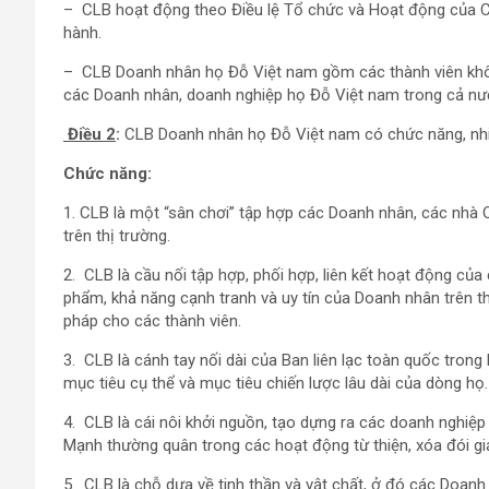
– CLB hoạt động theo Điều lệ Tổ chức và Hoạt động của C
hành.
– CLB Doanh nhân họ Đỗ Việt nam gồm các thành viên khôn
các Doanh nhân, doanh nghiệp họ Đỗ Việt nam trong cả nướ
Điều 2
:
CLB Doanh nhân họ Đỗ Việt nam có chức năng, nh
Chức năng:
1. CLB là một “sân chơi” tập hợp các Doanh nhân, các nhà 
trên thị trường.
2. CLB là cầu nối tập hợp, phối hợp, liên kết hoạt động của
phẩm, khả năng cạnh tranh và uy tín của Doanh nhân trên thị
pháp cho các thành viên.
3. CLB là cánh tay nối dài của Ban liên lạc toàn quốc tron
mục tiêu cụ thể và mục tiêu chiến lược lâu dài của dòng họ.
4. CLB là cái nôi khởi nguồn, tạo dựng ra các doanh nghiệp
Mạnh thường quân trong các hoạt động từ thiện, xóa đói g
5. CLB là chỗ dựa về tinh thần và vật chất, ở đó các Doa