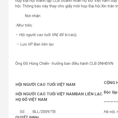
họp Đại hội thành lập CLB Doanh nhân họ Đỗ Việt nam đầy 
hội. Thông báo này thay cho giấy mời họp Đại hội.Xin trân 
Nơi nhận:
-Như trên;
– Hội người cao tuổi VN( để b/cáo);
– Lưu VP Ban liên lạc.
Ông Đỗ Hùng Chiến- trưởng ban điều hành CLB DNHĐVN
CỘNG H
HỘI NGƯỜI CAO TUỔI VIỆT NAM
Độc lập
HỘI NGƯỜI CAO TUỔI VIỆT NAM
BAN LIÊN LẠC
HỌ ĐỖ VIỆT NAM
————
Số: BLL/2009/TB
Hà nội,
QUYẾT ĐỊNH