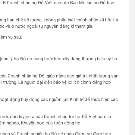
LB Doanh nhân họ Đỗ Việt nam do Ban liên lạc ho Đỗ ban
g hạn chế số lượng, không phân biệt thành phần xã hội. Là
c và ở nước ngoài tự nguyện đăng kí tham gia.
iệm vụ sau:
Quản lý họ Đỗ có cùng hoài bão xây dựng thương hiệu uy tín
 các Doanh nhân họ Đỗ, giúp nâng cao giá trị, chất lượng sản
 trường. Là người đại diện bảo vệ lợi ích chính đáng hợp
g hoạt động huy động các nguồn lực Kinh tế để thực hiện các
 mới, đào luyện ra các Doanh nhân trẻ họ Đỗ Việt nam là
iảm nghèo, Khuyến học của toàn dòng họ.
nh nhân và Doanh nghiệp họ Đỗ sẽ nhận được sự đùm bọc,