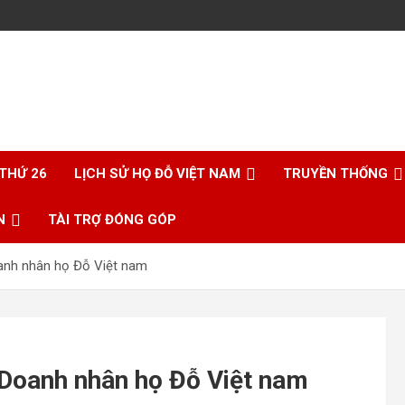
 THỨ 26
LỊCH SỬ HỌ ĐỖ VIỆT NAM
TRUYỀN THỐNG
N
TÀI TRỢ ĐÓNG GÓP
anh nhân họ Đỗ Việt nam
 Doanh nhân họ Đỗ Việt nam