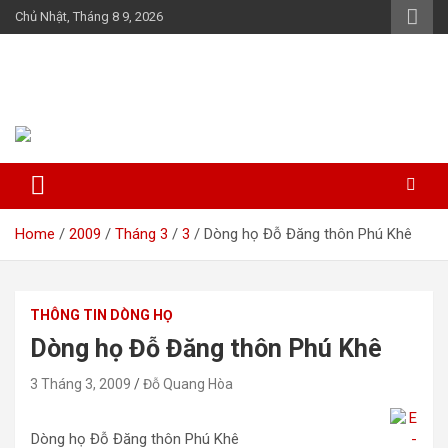
Skip
Chủ Nhật, Tháng 8 9, 2026
to
content
Họ Đỗ (Đậu) Việt Nam
The Do families of Vietnam "Kết nối dòng họ"
Home
2009
Tháng 3
3
Dòng họ Đỗ Đăng thôn Phú Khê
THÔNG TIN DÒNG HỌ
Dòng họ Đỗ Đăng thôn Phú Khê
3 Tháng 3, 2009
Đỗ Quang Hòa
Dòng họ Đỗ Đăng thôn Phú Khê