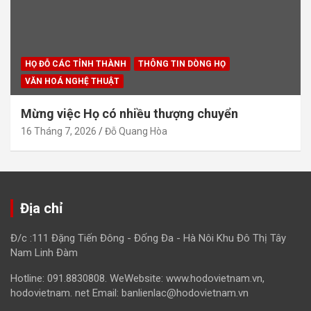
HỌ ĐỖ CÁC TỈNH THÀNH
THÔNG TIN DÒNG HỌ
VĂN HOÁ NGHỆ THUẬT
Mừng việc Họ có nhiều thượng chuyển
16 Tháng 7, 2026
Đỗ Quang Hòa
Địa chỉ
Đ/c :111 Đặng Tiến Đông - Đống Đa - Hà Nôi Khu Đô Thị Tây
Nam Linh Đàm
Hotline: 091.8830808. WeWebsite: www.hodovietnam.vn,
hodovietnam. net Email: banlienlac@hodovietnam.vn