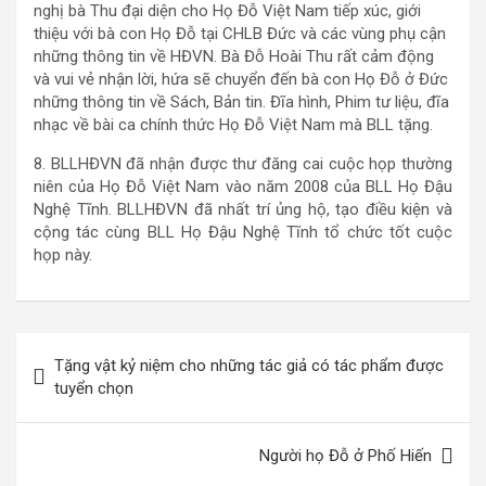
nghị bà Thu đại diện cho Họ Đỗ Việt Nam tiếp xúc, giới
thiệu với bà con Họ Đỗ tại CHLB Đức và các vùng phụ cận
những thông tin về HĐVN. Bà Đỗ Hoài Thu rất cảm động
và vui vẻ nhận lời, hứa sẽ chuyển đến bà con Họ Đỗ ở Đức
những thông tin về Sách, Bản tin. Đĩa hình, Phim tư liệu, đĩa
nhạc về bài ca chính thức Họ Đỗ Việt Nam mà BLL tặng.
8. BLLHĐVN đã nhận được thư đăng cai cuộc họp thường
niên của Họ Đỗ Việt Nam vào năm 2008 của BLL Họ Đậu
Nghệ Tĩnh. BLLHĐVN đã nhất trí ủng hộ, tạo điều kiện và
cộng tác cùng BLL Họ Đậu Nghệ Tĩnh tổ chức tốt cuộc
họp này.
Điều
Tặng vật kỷ niệm cho những tác giả có tác phẩm được
hướng
tuyển chọn
bài
viết
Người họ Đỗ ở Phố Hiến