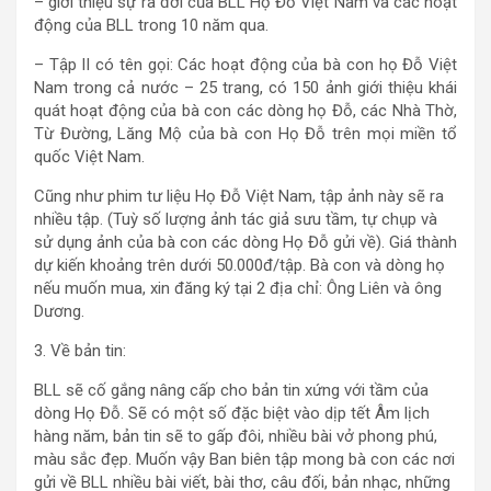
– giới thiệu sự ra đời của BLL Họ Đỗ Việt Nam và các hoạt
động của BLL trong 10 năm qua.
– Tập II có tên gọi: Các hoạt động của bà con họ Đỗ Việt
Nam trong cả nước – 25 trang, có 150 ảnh giới thiệu khái
quát hoạt động của bà con các dòng họ Đỗ, các Nhà Thờ,
Từ Đường, Lăng Mộ của bà con Họ Đỗ trên mọi miền tổ
quốc Việt Nam.
Cũng như phim tư liệu Họ Đỗ Việt Nam, tập ảnh này sẽ ra
nhiều tập. (Tuỳ số lượng ảnh tác giả sưu tầm, tự chụp và
sử dụng ảnh của bà con các dòng Họ Đỗ gửi về). Giá thành
dự kiến khoảng trên dưới 50.000đ/tập. Bà con và dòng họ
nếu muốn mua, xin đăng ký tại 2 địa chỉ: Ông Liên và ông
Dương.
3. Về bản tin:
BLL sẽ cố gắng nâng cấp cho bản tin xứng với tầm của
dòng Họ Đỗ. Sẽ có một số đặc biệt vào dịp tết Âm lịch
hàng năm, bản tin sẽ to gấp đôi, nhiều bài vở phong phú,
màu sắc đẹp. Muốn vậy Ban biên tập mong bà con các nơi
gửi về BLL nhiều bài viết, bài thơ, câu đối, bản nhạc, những