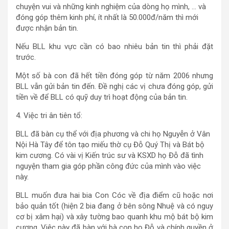
chuyện vui và những kinh nghiệm của dòng họ mình, … và
đóng góp thêm kinh phí, ít nhất là 50.000đ/năm thì mới
được nhận bản tin.
Nếu BLL khu vực cần có bao nhiêu bản tin thì phải đặt
trước.
Một số bà con đã hết tiền đóng góp từ năm 2006 nhưng
BLL vẫn gửi bản tin đến. Đề nghị các vị chưa đóng góp, gửi
tiền về để BLL có quỹ duy trì hoạt động của bản tin.
4. Việc tri ân tiên tổ:
BLL đã bàn cụ thể với địa phương và chi họ Nguyễn ở Vân
Nội Hà Tây để tôn tạo miếu thờ cụ Đỗ Quý Thị và Bát bộ
kim cương. Có vài vị Kiến trúc sư và KSXD họ Đỗ đã tình
nguyện tham gia góp phần công đức của mình vào việc
này.
BLL muốn đưa hai bia Con Cóc về địa điểm cũ hoặc nơi
bảo quản tốt (hiện 2 bia đang ở bên sông Nhuệ và có nguy
cơ bị xâm hại) và xây tường bao quanh khu mộ bát bộ kim
cương. Việc này đã bàn với bà con họ Đỗ và chính quyền ở