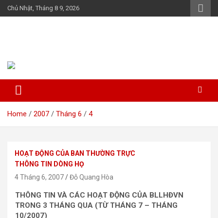
Skip
Chủ Nhật, Tháng 8 9, 2026
to
content
Họ Đỗ (Đậu) Việt Nam
The Do families of Vietnam "Kết nối dòng họ"
Home
2007
Tháng 6
4
HOẠT ĐỘNG CỦA BAN THƯỜNG TRỰC
THÔNG TIN DÒNG HỌ
4 Tháng 6, 2007
Đỗ Quang Hòa
THÔNG TIN VÀ CÁC HOẠT ĐỘNG CỦA BLLHĐVN
TRONG 3 THÁNG QUA (TỪ THÁNG 7 – THÁNG
10/2007)