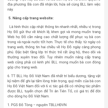
địa phương. Bà con đã nhận lời, hứa sẽ cùng BLL làm việc
này.
5. Nâng cấp trang website:
Là hình thức cập nhật thông tin nhanh nhất, nhiều vị trong
Họ Đỗ gửi thư về khích lệ, khen gợi và mong muốn trang
Web họ Đỗ cần nâng cao chất lượng để phục vụ bà con
trong và ngoài nước tốt hơn. Thực tế cho thấy: từ ngày có
trang web, thông tin hai chiều về Họ Đỗ ngày càng phong
phú. Đặc biệt tầng lớp trí thức trẻ rất ủng hộ, theo dõi và
thường xuyên trao đổi. Tuy nhiên muốn nâng cấp trang
web cũng phải có kinh phí. BLL mong muốn bà con đóng
góp cho trang web.
6. TT BLL Họ Đỗ Việt Nam đã nhất trí biểu dương, tặng vật
kỷ niệm để ghi lại tấm lòng trân trọng, quý mến của bà con
Họ Đỗ Việt Nam đối với 6 vị tác giả đã có những tác phẩm
được BLL tuyển chọn để Tri ân Tiên Tổ, có giá trị để đời
cho dòng họ Đỗ Việt Nam.
1. PGS Đỗ Tòng – nguyên TBLLHĐVN