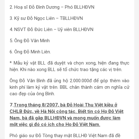
2. Hoạ sĩ Đỗ Đình Dương – Phó BLLHĐVN
3. Kỹ sư Đỗ Ngọc Liên – TBLLHĐVN
4. NSVT Đỗ Đức Liên – Uỷ viên BLLHĐVN
5. Ông Đỗ Văn Minh
6. Ông Đỗ Minh Liên.
* Mẫu kỷ vật BLL đã duyệt và chọn xong, hiện đang thực
hiện. Khi nào xong BLL sẽ tổ chức trao tặng các vị trên.
Ông Đỗ Văn Bình đã ủng hộ 2.000.000đ để góp thêm vào
kinh phí làm kỷ vật trên. BBL chân thành cám ơn nghĩa cử
cao đẹp của ông Bình.
7.
Trong tháng 8/2007, bà Đỗ Hoài Thu Việt kiều ở
CHLB Đức, về Hà Nội công tác. Biết tin có Họ Đỗ Việt
Nam, bà đã gặp BLLHĐVN và mong muốn được làm
một việc gì đó có ích cho Họ Đỗ Việt Nam.
Phó giáo sư Đỗ Tòng thay mặt BLLHĐ Việt Nam đã đề