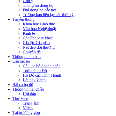
Góp ý
Thông tin dòng họ
Phả dòng họ các nơi
Trưởng ban liên lạc các thời kỳ
Truyền thống
Khoa học Giao dục
Văn hoá Nghệ thuật
Kinh tế
Các lĩnh vực khác
Gia tộc Gia giáo
Nét đẹp đời thường
Chuyên đề
Thông tin họ bạn
Câu lạc bộ
Câu lạc bộ doanh nhân
Tuổi trẻ họ Đỗ
Họ Đỗ các Tỉnh Thành
Lời hay ý đẹp
Bài ca họ đỗ
Thông tin hai chiều
Hỏi đáp
Thư Viện
Trang ảnh
Video
Tài trợ đóng góp