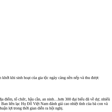
hởi khi sinh hoạt của gia tộc ngày càng nền nếp và thu được
ịa điểm, tổ chức, hậu cần, an ninh…hơn 300 đại biểu đã về dự, nhiêù
ị. Ban liên lạc Họ Đỗ Việt Nam đánh giá cao nhiệt tình của bà con và
ận lợi trong thời gian diễn ra hội nghị.