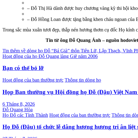
– Đỗ Thị Hà dành được huy chương vàng kỳ thi hội kh
– Đỗ Hồng Loan được tặng bằng khen cháu ngoan của 
Trong sắc mùa xuân tươi đẹp, thắp nén hương thơm cụ đốc Họ kính c
Tin từ ông Đỗ Quang Ánh – nguồn hodovie
Điều
Tin thêm về dòng họ Đỗ “Bá Già” thôn Tiên Lữ, Lập Thạch, Vĩnh P
Hoạt động của họ Đỗ Quang làng Giẽ năm 2006
hướng
bài
Bạn có thể bỏ lỡ
viết
Hoạt động của ban thường trực
Thông tin dòng họ
Họp Ban thường vụ Hội đồng họ Đỗ (Đậu) Việt Na
6 Tháng 8, 2026
Đỗ Quang Hòa
Họ Đỗ các Tỉnh Thành
Hoạt động của ban thường trực
Thông tin dò
Họ Đỗ (Đậu) tổ chức lễ dâng hương hương tri ân liệt 