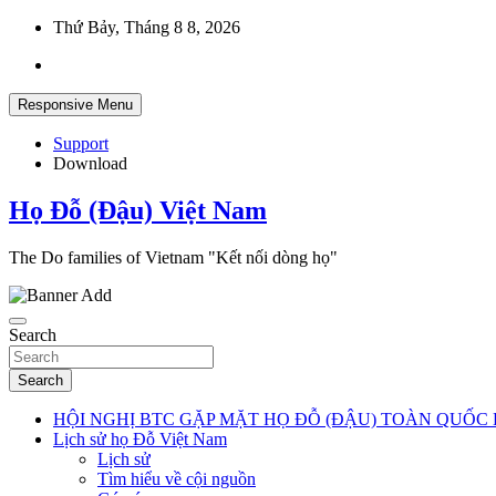
Skip
Thứ Bảy, Tháng 8 8, 2026
to
content
Responsive Menu
Support
Download
Họ Đỗ (Đậu) Việt Nam
The Do families of Vietnam "Kết nối dòng họ"
Search
Search
HỘI NGHỊ BTC GẶP MẶT HỌ ĐỖ (ĐẬU) TOÀN QUỐC 
Lịch sử họ Đỗ Việt Nam
Lịch sử
Tìm hiểu về cội nguồn