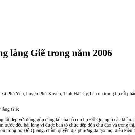
ng làng Giẽ trong năm 2006
ã Phú Yên, huyện Phú Xuyên, Tỉnh Hà Tây, bà con trong họ rất phấn k
 làng Giẽ:
ng tốt đẹp với đóng góp đáng kể của bà con họ Đỗ Quang ở các khâu: đ
ôm trước đều hài lòng vì được ban tổ chức tiếp đón chu đáo và trọng th
on trong họ Đỗ Quang, chính quyền địa phương đã tạo mọi điều kiện thu