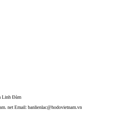
m Linh Đàm
am. net Email: banlienlac@hodovietnam.vn