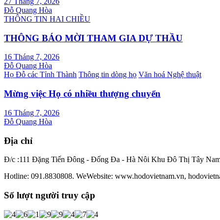
27 Tháng 7, 2026
Đỗ Quang Hòa
THÔNG TIN HAI CHIỀU
THÔNG BÁO MỜI THAM GIA DỰ THẦU
16 Tháng 7, 2026
Đỗ Quang Hòa
Họ Đỗ các Tỉnh Thành
Thông tin dòng họ
Văn hoá Nghệ thuật
Mừng việc Họ có nhiều thượng chuyển
16 Tháng 7, 2026
Đỗ Quang Hòa
Địa chỉ
Đ/c :111 Đặng Tiến Đông - Đống Đa - Hà Nôi Khu Đô Thị Tây Na
Hotline: 091.8830808. WeWebsite: www.hodovietnam.vn, hodovietn
Số lượt người truy cập