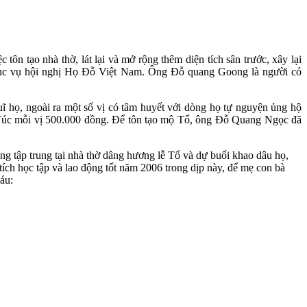
ôn tạo nhà thờ, lát lại và mở rộng thêm diện tích sân trước, xây lại
hục vụ hội nghị Họ Đỗ Việt Nam. Ông Đỗ quang Goong là người có
 họ, ngoài ra một số vị có tâm huyết với dòng họ tự nguyện ủng hộ
úc mỗi vị 500.000 đồng. Để tôn tạo mộ Tổ, ông Đỗ Quang Ngọc đã
ng tập trung tại nhà thờ dâng hương lễ Tổ và dự buổi khao dâu họ,
ích học tập và lao động tốt năm 2006 trong dịp này, để mẹ con bà
áu: