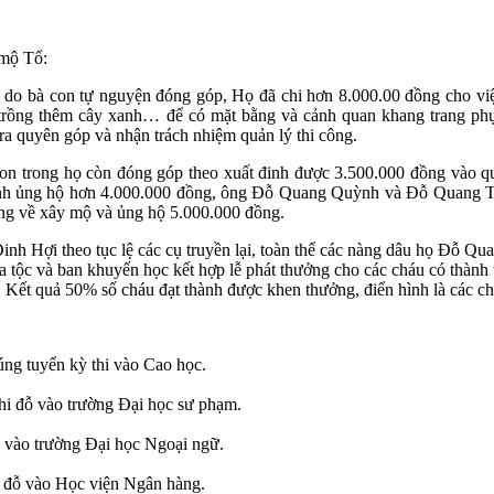
 mộ Tổ:
do bà con tự nguyện đóng góp, Họ đã chi hơn 8.000.00 đồng cho việc t
 trồng thêm cây xanh… để có mặt bằng và cảnh quan khang trang p
ra quyên góp và nhận trách nhiệm quản lý thi công.
n trong họ còn đóng góp theo xuất đinh được 3.500.000 đồng vào quĩ
inh ủng hộ hơn 4.000.000 đồng, ông Đỗ Quang Quỳnh và Đỗ Quang T
ng về xây mộ và ủng hộ 5.000.000 đồng.
inh Hợi theo tục lệ các cụ truyền lại, toàn thể các nàng dâu họ Đỗ Qua
 tộc và ban khuyến học kết hợp lễ phát thưởng cho các cháu có thành t
 Kết quả 50% số cháu đạt thành được khen thưởng, điển hình là các ch
ng tuyển kỳ thi vào Cao học.
hi đỗ vào trường Đại học sư phạm.
ỗ vào trường Đại học Ngoại ngữ.
 đỗ vào Học viện Ngân hàng.