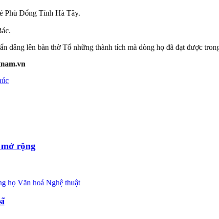
oẻ Phù Đổng Tỉnh Hà Tây.
Bác.
ẩn dâng lên bàn thờ Tổ những thành tích mà dòng họ đã đạt được tron
tnam.vn
húc
m mở rộng
ng họ
Văn hoá Nghệ thuật
sĩ