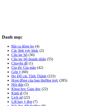
Danh mục
Bài ca dòng họ
(4)
Các lĩnh vực khác
(2)
Câu lạc bộ
(30)
Câu lạc bộ doanh nhân
(55)
Chuyên đề
(1)
Gia tộc Gia giáo
(42)
Góp ý
(60)
Họ Đỗ các Tỉnh Thành
(222)
Hoạt động của ban thường trực
(285)
Hỏi đáp
(2)
Khoa học Giao dục
(22)
Kinh tế
(5)
Lịch sử
(22)
Lời hay ý đẹp
(7)
Nét đẹp đời thường
(9)