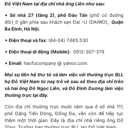
Đỗ Việt Nam tại địa chỉ nhà ông Liên như sau:
+ Số nhà
27 (tầng 2), phố Đào Tấn
(phố có đường
đôi) ở gần phía sau khách sạn Đai -U (DAIWO),
Quận
Ba Đình, Hà Nội.
+ Điện thoại và fax:
(84-04) 7.665.530
+ Điện thoại di động (Mobile):
0912-307-379
+ Email:
haofucompany @ yahoo.com.
Mọi sự liên hệ thư từ và làm việc với thường trực BLL
họ Đỗ Việt Nam từ nay trở về sau sẽ theo địa chỉ trên
và hai ông Đỗ Ngọc Liên, và Đỗ Đình Dương làm việc
thường trực tại đây.
Còn địa chỉ thường trực mười năm qua ở số nhà 111,
phố Đặng Tiến Đông, Đống Đa, vẫn còn để tiếp tục
thêm một thời gian. Đây là địa chỉ nhà riêng ông Đỗ
Tòng, Trưởng ban thường trực BLL Họ Đỗ Việt Nam.