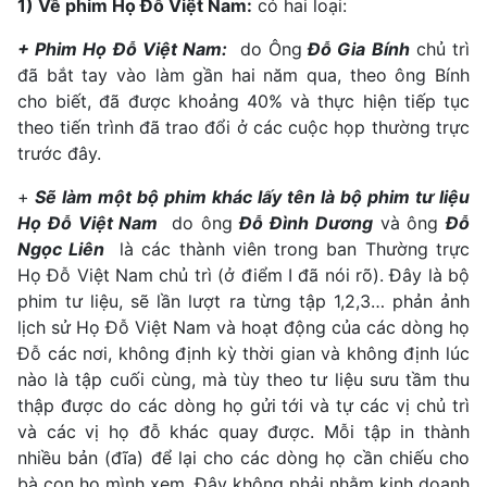
1) Về phim Họ Đỗ Việt Nam:
có hai loại:
+ Phim Họ Đỗ Việt Nam:
do Ông
Đỗ Gia Bính
chủ trì
đã bắt tay vào làm gần hai năm qua, theo ông Bính
cho biết, đã được khoảng 40% và thực hiện tiếp tục
theo tiến trình đã trao đổi ở các cuộc họp thường trực
trước đây.
+
Sẽ làm một bộ phim khác lấy tên là bộ phim tư liệu
Họ Đỗ Việt Nam
do ông
Đỗ Đình Dương
và ông
Đỗ
Ngọc Liên
là các thành viên trong ban Thường trực
Họ Đỗ Việt Nam chủ trì (ở điểm I đã nói rõ). Đây là bộ
phim tư liệu, sẽ lần lượt ra từng tập 1,2,3… phản ảnh
lịch sử Họ Đỗ Việt Nam và hoạt động của các dòng họ
Đỗ các nơi, không định kỳ thời gian và không định lúc
nào là tập cuối cùng, mà tùy theo tư liệu sưu tầm thu
thập được do các dòng họ gửi tới và tự các vị chủ trì
và các vị họ đỗ khác quay được. Mỗi tập in thành
nhiều bản (đĩa) để lại cho các dòng họ cần chiếu cho
bà con họ mình xem. Đây không phải nhằm kinh doanh