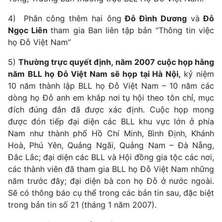
4)
Phân công thêm hai ông
Đỗ Đình Dương
và
Đỗ
Ngọc Liên
tham gia Ban liên tập bản “Thông tin việc
họ Đỗ Việt Nam”
5)
Thường trực quyết định, năm 2007 cuộc họp hằng
năm BLL họ Đỗ Việt Nam sẽ họp tại Hà Nội,
kỷ niệm
10 năm thành lập BLL họ Đỗ Việt Nam – 10 năm các
dòng họ Đỗ anh em khắp nơi tụ hội theo tôn chỉ, mục
đích đúng đắn đã được xác định. Cuộc họp mong
được đón tiếp đại diện các BLL khu vực lớn ở phía
Nam như thành phố Hồ Chí Minh, Bình Định, Khánh
Hoà, Phú Yên, Quảng Ngãi, Quảng Nam – Đà Nẵng,
Đắc Lắc; đại diện các BLL và Hội đồng gia tộc các nơi,
các thành viên đã tham gia BLL họ Đỗ Việt Nam những
năm trước đây; đại diện bà con họ Đỗ ở nước ngoài.
Sẽ có thông báo cụ thể trong các bản tin sau, đặc biệt
trong bản tin số 21 (tháng 1 năm 2007).