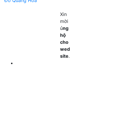
Đỗ Quang Hòa
Xin
mời
ủ
ng
hộ
cho
wed
site
.