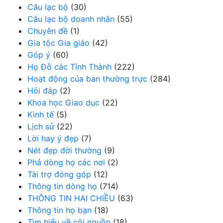
Câu lạc bộ
(30)
Câu lạc bộ doanh nhân
(55)
Chuyên đề
(1)
Gia tộc Gia giáo
(42)
Góp ý
(60)
Họ Đỗ các Tỉnh Thành
(222)
Hoạt động của ban thường trực
(284)
Hỏi đáp
(2)
Khoa học Giao dục
(22)
Kinh tế
(5)
Lịch sử
(22)
Lời hay ý đẹp
(7)
Nét đẹp đời thường
(9)
Phả dòng họ các nơi
(2)
Tài trợ đóng góp
(12)
Thông tin dòng họ
(714)
THÔNG TIN HAI CHIỀU
(63)
Thông tin họ bạn
(18)
Tìm hiểu về cội nguồn
(18)