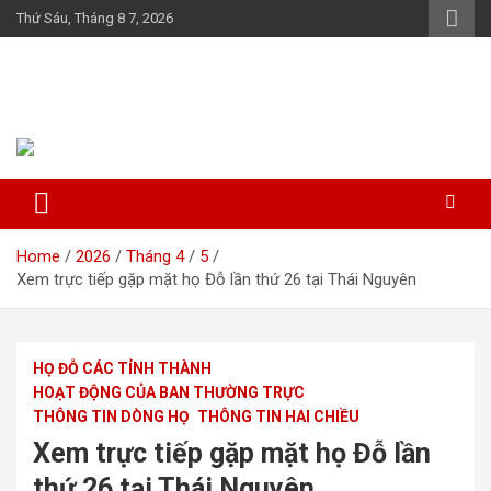
Skip
Thứ Sáu, Tháng 8 7, 2026
to
content
Họ Đỗ (Đậu) Việt Nam
The Do families of Vietnam "Kết nối dòng họ"
Home
2026
Tháng 4
5
Xem trực tiếp gặp mặt họ Đỗ lần thứ 26 tại Thái Nguyên
HỌ ĐỖ CÁC TỈNH THÀNH
HOẠT ĐỘNG CỦA BAN THƯỜNG TRỰC
THÔNG TIN DÒNG HỌ
THÔNG TIN HAI CHIỀU
Xem trực tiếp gặp mặt họ Đỗ lần
thứ 26 tại Thái Nguyên