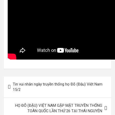
Điều
Tin vui nhân ngày truyền thống họ Đỗ (Đậu) Việt Nam
hướng
15/2
bài
viết
HỌ ĐỖ (ĐẬU) VIỆT NAM GẶP MẶT TRUYỀN THỐNG
TOÀN QUỐC LẦN THỨ 26 TẠI THÁI NGUYÊN