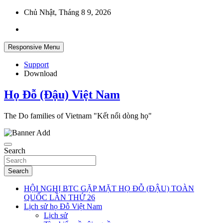
Skip
Chủ Nhật, Tháng 8 9, 2026
to
content
Responsive Menu
Support
Download
Họ Đỗ (Đậu) Việt Nam
The Do families of Vietnam "Kết nối dòng họ"
Search
Search
HỘI NGHỊ BTC GẶP MẶT HỌ ĐỖ (ĐẬU) TOÀN
QUỐC LẦN THỨ 26
Lịch sử họ Đỗ Việt Nam
Lịch sử