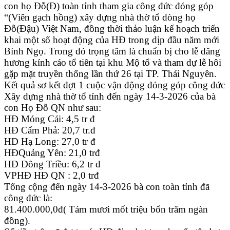
con họ Đỗ(Đ) toàn tỉnh tham gia công đức đóng góp
“(Viên gạch hồng) xây dựng nhà thờ tổ dòng họ
Đỗ(Đậu) Việt Nam, đồng thời thảo luận kế hoạch triển
khai một số hoạt động của HĐ trong dịp đầu năm mới
Bính Ngọ. Trong đó trọng tâm là chuẩn bị cho lễ dâng
hương kính cáo tổ tiên tại khu Mộ tổ và tham dự lễ hôi
gặp mặt truyền thống lần thứ 26 tại TP. Thái Nguyên.
Kết quả sơ kết đợt 1 cuộc vận động đóng góp công đức
Xây dựng nhà thờ tổ tính đến ngày 14-3-2026 của bà
con Họ Đỗ QN như sau:
HĐ Móng Cái: 4,5 tr đ
HĐ Cẩm Phả: 20,7 tr.đ
HD Hạ Long: 27,0 tr đ
HĐQuảng Yên: 21,0 trđ
HĐ Đông Triều: 6,2 tr đ
VPHĐ HĐ QN : 2,0 trđ
Tổng cộng đến ngày 14-3-2026 bà con toàn tỉnh đã
công đức là:
81.400.000,0đ( Tám mươi mốt triệu bốn trăm ngàn
đồng).