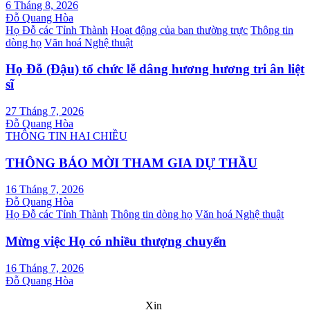
6 Tháng 8, 2026
Đỗ Quang Hòa
Họ Đỗ các Tỉnh Thành
Hoạt động của ban thường trực
Thông tin
dòng họ
Văn hoá Nghệ thuật
Họ Đỗ (Đậu) tổ chức lễ dâng hương hương tri ân liệt
sĩ
27 Tháng 7, 2026
Đỗ Quang Hòa
THÔNG TIN HAI CHIỀU
THÔNG BÁO MỜI THAM GIA DỰ THẦU
16 Tháng 7, 2026
Đỗ Quang Hòa
Họ Đỗ các Tỉnh Thành
Thông tin dòng họ
Văn hoá Nghệ thuật
Mừng việc Họ có nhiều thượng chuyển
16 Tháng 7, 2026
Đỗ Quang Hòa
Xin