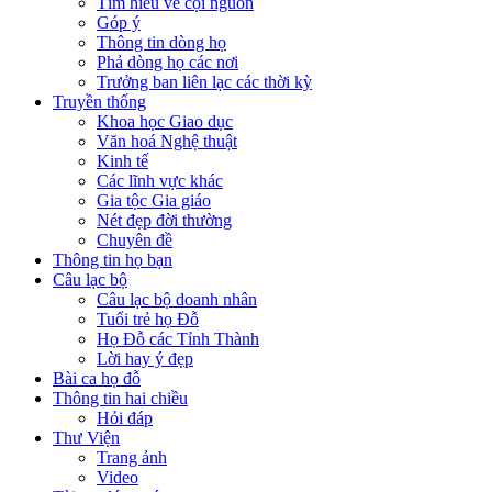
Tìm hiểu về cội nguồn
Góp ý
Thông tin dòng họ
Phả dòng họ các nơi
Trưởng ban liên lạc các thời kỳ
Truyền thống
Khoa học Giao dục
Văn hoá Nghệ thuật
Kinh tế
Các lĩnh vực khác
Gia tộc Gia giáo
Nét đẹp đời thường
Chuyên đề
Thông tin họ bạn
Câu lạc bộ
Câu lạc bộ doanh nhân
Tuổi trẻ họ Đỗ
Họ Đỗ các Tỉnh Thành
Lời hay ý đẹp
Bài ca họ đỗ
Thông tin hai chiều
Hỏi đáp
Thư Viện
Trang ảnh
Video