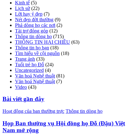
Kinh tế
(5)
Lịch sử
(22)
Lời hay ý đẹp
(7)
Nét đẹp đời thường
(9)
Phả dòng họ các nơi
(2)
Tài trợ đóng góp
(12)
Thông tin dòng họ
(715)
THÔNG TIN HAI CHIỀU
(63)
Thông tin họ bạn
(18)
Tìm hiểu về cội nguồn
(18)
Trang ảnh
(33)
Tuổi trẻ họ Đỗ
(24)
Uncategorized
(4)
Văn hoá Nghệ thuật
(81)
Văn hoá Nghệ thuật
(7)
Video
(43)
Bài viết gần đây
Hoạt động của ban thường trực
Thông tin dòng họ
Họp Ban thường vụ Hội đồng họ Đỗ (Đậu) Việt
Nam mở rộng