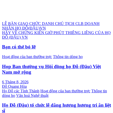
Điều
LỄ BÀN GIAO CHỨC DANH CHỦ TỊCH CLB DOANH
NHÂN HỌ ĐỖ(ĐẬU)VN
hướng
HÃY VỀ CHỨNG KIẾN GIỜ PHÚT THIÊNG LIÊNG CỦA HỌ
bài
ĐỖ (ĐẬU) VN
viết
Bạn có thể bỏ lỡ
Hoạt động của ban thường trực
Thông tin dòng họ
Họp Ban thường vụ Hội đồng họ Đỗ (Đậu) Việt
Nam mở rộng
6 Tháng 8, 2026
Đỗ Quang Hòa
Họ Đỗ các Tỉnh Thành
Hoạt động của ban thường trực
Thông tin
dòng họ
Văn hoá Nghệ thuật
Họ Đỗ (Đậu) tổ chức lễ dâng hương hương tri ân liệt
sĩ