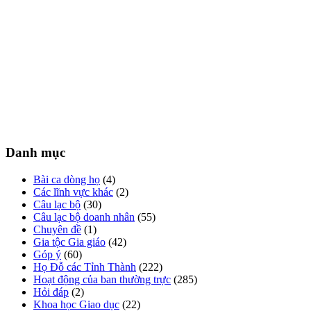
Danh mục
Bài ca dòng họ
(4)
Các lĩnh vực khác
(2)
Câu lạc bộ
(30)
Câu lạc bộ doanh nhân
(55)
Chuyên đề
(1)
Gia tộc Gia giáo
(42)
Góp ý
(60)
Họ Đỗ các Tỉnh Thành
(222)
Hoạt động của ban thường trực
(285)
Hỏi đáp
(2)
Khoa học Giao dục
(22)