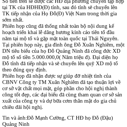
Số tiền trên sẽ được các HĐ địa phương chuyển tập hợp
tại TK của HĐHĐ(Đ) tỉnh, sau đó tỉnh sẽ chuyển lên
TK tiếp nhận của Họ Đỗ(Đ) Việt Nam trong thời gia
sớm nhất.
Phiên họp cũng đã thống nhất toàn bộ nội dung kế
hoạch triển khai lễ dâng hương kính cáo tiên tổ đầu
năm tại mộ tổ và gặp mặt toàn quốc tại Thái Nguyên.
Tại phiên họp này, gia đình ông Đỗ Xuân Nghiêm, một
DN tiêu biểu của họ Đỗ Quảng Ninh đã công đức XD
mộ tổ số tiền 5.000.000,0( Năm triệu đ). Đại diện họ
Đỗ tỉnh đã tiếp nhận và sẽ chuyển lên quỹ XD mộ tổ
theo đúng quy định.
Phiên họp đã nhận được sự giúp đỡ nhiệt tình của
CBNV Công ty TM Xuân Nghiêm đã tạo thuận lợi về
cơ sở vật chất mọi mặt, góp phần cho hội nghị thành
công tốt đẹp, các đại biểu đã cùng tham quan cơ sở sản
xuất của công ty và dự bữa cơm thân mật do gia chủ
chiêu đãi hội nghị.
Tin và ảnh:Đỗ Mạnh Cường, CT HĐ họ Đỗ (Đậu)
Quảng Ninh