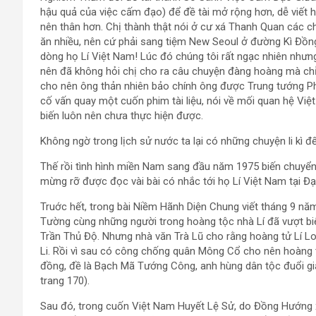
hậu quả của việc cấm đạo) để đề tài mở rộng hơn, dễ viết hơ
nên thân hơn. Chị thành thật nói ở cư xá Thanh Quan các c
ăn nhiều, nên cứ phải sang tiệm New Seoul ở đường Kì Đồng
dòng họ Lí Việt Nam! Lúc đó chúng tôi rất ngạc nhiên nhưng
nên đã không hỏi chị cho ra câu chuyện đàng hoàng mà chỉ
cho nên ông thản nhiên bảo chính ông được Trung tướng P
cố vấn quay một cuốn phim tài liệu, nói về mối quan hệ Việt-
biến luôn nên chưa thực hiện được.
Không ngờ trong lịch sử nước ta lại có những chuyện li kì đến 
Thế rồi tình hình miền Nam sang đầu năm 1975 biến chuyển 
mừng rỡ được đọc vài bài có nhắc tới họ Lí Việt Nam tại Đạ
Truớc hết, trong bài Niềm Hãnh Diện Chung viết tháng 9 nă
Tường cùng những người trong hoàng tộc nhà Lí đã vượt biê
Trần Thủ Độ. Nhưng nhà văn Trà Lũ cho rằng hoàng tử Lí 
Li. Rồi vì sau có công chống quân Mông Cổ cho nên hoàng t
đồng, đề là Bạch Mã Tướng Công, anh hùng dân tộc đuổi giặ
trang 170).
Sau đó, trong cuốn Việt Nam Huyết Lệ Sử, do Đồng Hướng 