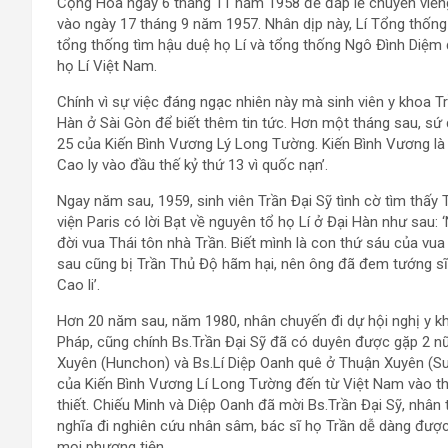
Cộng Hòa ngày 6 tháng 11 năm 1958 để đáp lễ chuyến viế
vào ngày 17 tháng 9 năm 1957. Nhân dịp này, Lí Tổng thống
tổng thống tìm hậu duệ họ Lí và tổng thống Ngô Đình Diệm
họ Lí Việt Nam.
Chính vì sự việc đáng ngạc nhiên này mà sinh viên y khoa Tr
Hàn ở Sài Gòn để biết thêm tin tức. Hơn một tháng sau, sứ q
25 của Kiến Bình Vương Lý Long Tường. Kiến Bình Vương là
Cao ly vào đầu thế kỷ thứ 13 vì quốc nạn’.
Ngay năm sau, 1959, sinh viên Trần Đại Sỹ tình cờ tìm thấy
viện Paris có lời Bạt về nguyên tổ họ Lí ở Đại Hàn như sau: 
đời vua Thái tôn nhà Trần. Biết mình là con thứ sáu của vua 
sau cũng bị Trần Thủ Độ hãm hại, nên ông đã đem tướng sĩ d
Cao li’.
Hơn 20 năm sau, năm 1980, nhân chuyến đi dự hội nghị y k
Pháp, cũng chính Bs.Trần Đại Sỹ đã có duyên được gặp 2 nữ
Xuyên (Hunchon) và Bs.Lí Diệp Oanh quê ở Thuận Xuyên (Su
của Kiến Bình Vương Lí Long Tường đến từ Việt Nam vào thế 
thiết. Chiếu Minh và Diệp Oanh đã mời Bs.Trần Đại Sỹ, nhân
nghĩa đi nghiên cứu nhân sâm, bác sĩ họ Trần dễ dàng đư
mọi phương tiện.