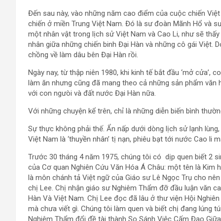
Đến sau này, vào những năm cao điểm của cuộc chiến Vi
chiến ở miền Trung Việt Nam. Đó là sư đoàn Mãnh Hổ và sư
một nhân vật trong lịch sử Việt Nam và Cao Li, như sẽ thấy
nhân giữa những chiến binh Đại Hàn và những cô gái Việt. Do
chồng về làm dâu bên Đại Hàn rồi.
Ngày nay, từ thập niên 1980, khi kinh tế bắt đầu ‘mở cửa’,
làm ăn nhưng cũng đã mang theo cả những sản phẩm văn hóa,
với con ngưòi và đất nước Đại Hàn nữa.
Với những chuyện kể trên, chỉ là những diễn biến bình thường
Sự thực không phải thế. Ẩn nấp dưới dòng lịch sử lạnh lùng, 
Việt Nam là ‘thuyền nhân’ tị nạn, phiêu bạt tới nước Cao li mã
Trước 30 tháng 4 năm 1975, chúng tôi có dịp quen biết 2 s
của Cơ quan Nghiên Cứu Văn Hóa Á Châu: một tên là Kim h
là môn chánh tả Việt ngữ của Giáo sư Lê Ngọc Trụ cho nên
chị Lee. Chị nhận giáo sư Nghiêm Thẩm đỡ đầu luận văn c
Hàn Và Việt Nam. Chị Lee đọc đã lâu ở thư viện Hội Nghi
mà chưa viết gì. Chúng tôi làm quen và biết chị đang lúng tú
Nghiêm Thẩm đổi đề tài thành So Sánh Việc Cấm Đạo Giữa 