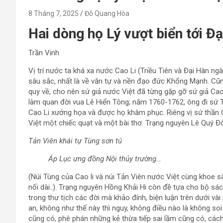
8 Tháng 7, 2025
Đỗ Quang Hòa
Hai dòng họ Lý vượt biển tới Đ
Trần Vinh
Vị trí nước ta khá xa nước Cao Li (Triều Tiên và Đại Hàn n
sâu sắc, nhất là về văn tự và nền đạo đức Khổng Mạnh. Cũng 
quy về, cho nên sứ giả nước Việt đã từng gặp gỡ sứ giả Cao L
làm quan đời vua Lê Hiển Tông; năm 1760-1762, ông đi sứ 
Cao Li xướng họa và được họ khâm phục. Riêng vị sứ thần 
Việt một chiếc quạt và một bài thơ. Trạng nguyên Lê Quý Đô
Tản Viên khái tự Tùng sơn tú
Áp Lục ưng đồng Nội thủy trường…
(Núi Tùng của Cao li và núi Tản Viên nước Việt cùng khoe 
nối dài..). Trạng nguyên Hồng Khải Hi còn đề tựa cho bộ s
trong thư tịch các đời mà khảo đính, biện luận trên dưới vài
an, không như thế này thì nguy, không điều nào là không soi
cũng có, phê phán những kẻ thừa tiếp sai lầm cũng có, cách l