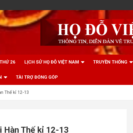
 THỨ 26
LỊCH SỬ HỌ ĐỖ VIỆT NAM
TRUYỀN THỐNG
N
TÀI TRỢ ĐÓNG GÓP
àn Thế kỉ 12-13
ại Hàn Thế kỉ 12-13