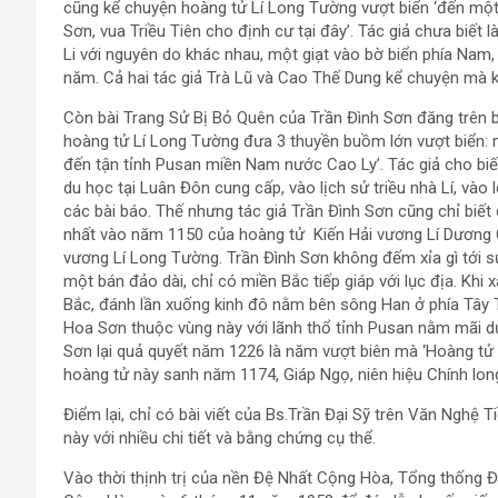
cũng kể chuyện hoàng tử Lí Long Tường vượt biển ‘đến một 
Sơn, vua Triều Tiên cho định cư tại đây’. Tác giả chưa biết l
Li với nguyên do khác nhau, một giạt vào bờ biển phía Nam,
năm. Cả hai tác giả Trà Lũ và Cao Thế Dung kể chuyện mà 
Còn bài Trang Sử Bị Bỏ Quên của Trần Đình Sơn đăng trên 
hoàng tử Lí Long Tường đưa 3 thuyền buồm lớn vượt biển: mộ
đến tận tỉnh Pusan miền Nam nước Cao Ly’. Tác giả cho biế
du học tại Luân Đôn cung cấp, vào lịch sử triều nhà Lí, vào 
các bài báo. Thế nhưng tác giả Trần Đình Sơn cũng chỉ biết
nhất vào năm 1150 của hoàng tử Kiến Hải vương Lí Dương C
vương Lí Long Tường. Trần Đình Sơn không đếm xỉa gì tới sự
một bán đảo dài, chỉ có miền Bắc tiếp giáp với lục địa. Khi
Bắc, đánh lần xuống kinh đô nằm bên sông Han ở phía Tây T
Hoa Sơn thuộc vùng này với lãnh thổ tỉnh Pusan nằm mãi dư
Sơn lại quả quyết năm 1226 là năm vượt biên mà ‘Hoàng tử 
hoàng tử này sanh năm 1174, Giáp Ngọ, niên hiệu Chính lon
Điểm lại, chỉ có bài viết của Bs.Trần Đại Sỹ trên Văn Nghệ 
này với nhiều chi tiết và bằng chứng cụ thể.
Vào thời thịnh trị của nền Đệ Nhất Cộng Hòa, Tổng thống Đ