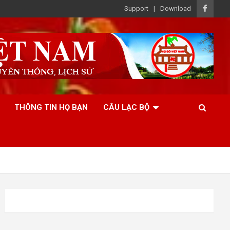
Support
Download
THÔNG TIN HỌ BẠN
CÂU LẠC BỘ