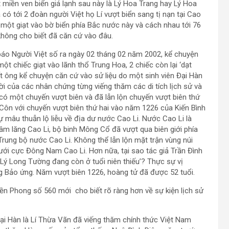
miền ven biển giá lạnh sau này là Lý Hoa Trang hay Lý Hoa
à có tới 2 đoàn người Việt họ Lí vượt biển sang tị nạn tại Cao
 một giạt vào bờ biển phía Bắc nước này và cách nhau tới 76
không cho biết đã căn cứ vào đâu.
báo Người Việt số ra ngày 02 tháng 02 năm 2002, kể chuyện
t chiếc giạt vào lãnh thổ Trung Hoa, 2 chiếc còn lại ‘dạt
t ông kể chuyện căn cứ vào sử liệu do một sinh viên Đại Hàn
lời của các nhân chứng từng viếng thăm các di tích lịch sử và
 có một chuyến vượt biên và đã lẫn lộn chuyến vượt biên thứ
ôn với chuyến vượt biên thứ hai vào năm 1226 của Kiến Bình
 mâu thuẫn lộ liễu về địa dư nước Cao Li. Nước Cao Li là
 xâm lăng Cao Li, bộ binh Mông Cổ đã vượt qua biên giới phía
rung bộ nước Cao Li. Không thể lẫn lộn mặt trận vùng núi
ới cực Đông Nam Cao Li. Hơn nữa, tại sao tác giả Trần Đình
Lý Long Tường đang còn ở tuổi niên thiếu’? Thực sự vị
g Bảo ứng. Năm vượt biên 1226, hoàng tử đã được 52 tuổi.
Tiền Phong số 560 mới cho biết rõ ràng hơn về sự kiện lịch sử
ại Hàn là Lí Thừa Vãn đã viếng thăm chính thức Việt Nam