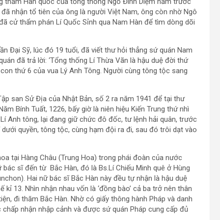
ng thăm Hàn quốc của tổng thống Ngô Đình Diệm năm trước
 đã nhận tổ tiên của ông là người Việt Nam, ông còn nhờ Ngô
 đã cử thẩm phán Lí Quốc Sỉnh qua Nam Hàn để tìm dòng dõi
ần Đại Sỹ, lúc đó 19 tuổi, đã viết thư hỏi thẳng sứ quán Nam
uán đã trả lời: ‘Tổng thống Lí Thừa Vãn là hậu duệ đời thứ
 con thứ 6 của vua Lý Anh Tông. Người cùng tông tộc sang
 Tập san Sử Địa của Nhật Bản, số 2 ra năm 1941 để tại thư
‘Năm Bính Tuất, 1226, bấy giờ là niên hiệu Kiến Trung thứ nhì
Lí Anh tông, lại đang giữ chức đô đốc, tư lệnh hải quân, trước
ưới quyền, tông tộc, cùng hạm đội ra đi, sau đó trôi dạt vào
hoa tại Hàng Châu (Trung Hoa) trong phái đoàn của nước
 bác sĩ đến từ Bắc Hàn, đó là Bs.Lí Chiếu Minh quê ở Hùng
nchon). Hai nữ bác sĩ Bắc Hàn này đều tự nhận là hậu duệ
kỉ 13. Nhìn nhận nhau vốn là ‘đồng bào’ cả ba trở nên thân
 tiện, đi thăm Bắc Hàn. Nhờ có giấy thông hành Pháp và danh
ợc chấp nhận nhập cảnh và được sứ quán Pháp cung cấp đủ