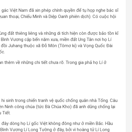
 gác Việt Nam đã xin phép chính quyền để tụ họp nghe bác sĩ
Quan thoại, Chiếu Minh và Diệp Oanh phiên dịch). Có cuộc hội
g đất thiêng liêng và những di tích hiện còn được bảo tồn kĩ
n Bình Vương cập bến năm xưa, miền đất Ung Tân nơi họ Lí
ọn đồi Juhang thuộc xã Đỗ Môn (Tômơ ki) và Vọng Quốc Đài
ốc.
n thêm về những chi tiết chưa rõ. Trong gia phả họ Lí ở
ã hi sinh trong chiến tranh vệ quốc chống quân nhà Tống. Câu
iên Ninh công chúa (tức Bà Chúa Kho) đã anh dũng chống lại
 Tiết.
i đây dòng họ Lí gốc Việt không đông như ở miền Bắc. Hầu
 Bình Vương Lí Long Tường ở đây, bởi vì hoàng tử Lí Long