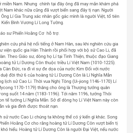
i ở miền Nam. Nhưng chính tại đây ông đã may mắn khám phá
Việt Nam khác nữa cũng đã vượt biển sang đây tị nạn. Người
. Ông Lí Gia Trung xác nhân gốc gác mình là người Việt, tổ tiên
i Kiến Bình Vương Lí Long Tường.
iáo sư Phiến Hoằng Cơ hỗ trợ.
hiên cứu phả hệ nổi tiếng ở Nam Hàn, sau khi nghiên cứu gia
ư viện quốc gia Hán Thành rồi phối hợp với bộ sử Cao Li, đã
Hàn. Theo Giáo sư, dòng họ Lí tại Tinh Thiện, thuộc đạo Giang
oàng tử Lí Dương Côn thuộc triều Lí Việt Nam (1010-1225).
a Càn Đức, ra đi vì sự đe dọa của nước Kim Đối với nước
uệ đời thứ 6 của hoàng tử Lí Dương Côn là Lí Nghĩa Mẫn
 lịch sử Cao Li. Thời vua Nghị Tông (Ui-jiong 1146-1170) Lí
Mycong 1170-1179) thăng cho ông là Thượng tướng quân
trong suốt 14 năm (1183-1196). Tới năm 1196, tướng Thôi
on tể tướng Lí Nghĩa Mẫn. Sở dĩ dòng họ Lí Việt Nam này còn
Mẫn và gia đình được thoát nạn.
ch sử nước Cao Li chúng ta không thể có ý kiến gì khác. Song
 Phiến Hoằng Cơ cho rằng hoàng tử Lí Dương Côn vượt biển tị
khó hiểu. Hoàng tử Lí Dương Côn là người Đại Việt, nếu nước