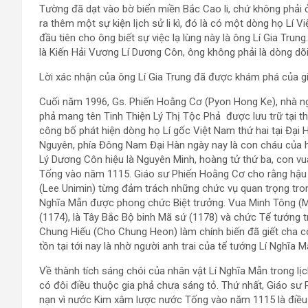
Tường đã dạt vào bờ biển miền Bắc Cao li, chứ không phả
ra thêm một sự kiện lịch sử li kì, đó là có một dòng họ Lí 
đầu tiên cho ông biết sự việc lạ lùng này là ông Lí Gia Trung
là Kiến Hải Vương Lí Dương Côn, ông không phải là dòng dõ
Lời xác nhận của ông Lí Gia Trung đã được khám phá của g
Cuối năm 1996, Gs. Phiến Hoằng Cơ (Pyon Hong Ke), nhà ng
phả mang tên Tinh Thiện Lý Thị Tộc Phả được lưu trữ tại th
công bố phát hiện dòng họ Lí gốc Việt Nam thứ hai tại Đại 
Nguyên, phía Đông Nam Đại Hàn ngày nay là con cháu của h
Lý Dương Côn hiệu là Nguyên Minh, hoàng tử thứ ba, con vu
Tống vào năm 1115. Giáo sư Phiến Hoằng Cơ cho rằng hậu d
(Lee Unimin) từng đảm trách những chức vụ quan trọng trong
Nghĩa Mẫn được phong chức Biệt trưởng. Vua Minh Tông (
(1174), là Tây Bắc Bộ binh Mã sứ (1178) và chức Tể tướng 
Chung Hiếu (Cho Chung Heon) làm chính biến đã giết cha c
tồn tại tới nay là nhờ người anh trai của tể tướng Lí Nghĩa 
Về thành tích sáng chói của nhân vật Lí Nghĩa Mẫn trong lị
có đôi điều thuộc gia phả chưa sáng tỏ. Thứ nhất, Giáo sư
nạn vì nước Kim xâm lược nước Tống vào năm 1115 là điều 