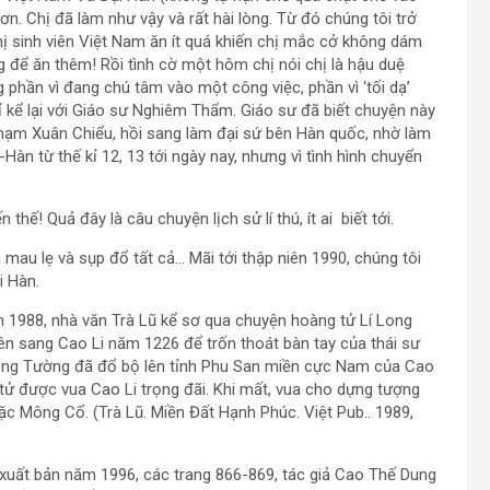
n. Chị đã làm như vậy và rất hài lòng. Từ đó chúng tôi trở
hị sinh viên Việt Nam ăn ít quá khiến chị mắc cở không dám
 để ăn thêm! Rồi tình cờ một hôm chị nói chị là hậu duệ
 phần vì đang chú tâm vào một công việc, phần vì ‘tối dạ’
 kể lại với Giáo sư Nghiêm Thẩm. Giáo sư đã biết chuyện này
hạm Xuân Chiểu, hồi sang làm đại sứ bên Hàn quốc, nhờ làm
Hàn từ thế kỉ 12, 13 tới ngày nay, nhưng vì tình hình chuyển
thế! Quả đây là câu chuyện lịch sử lí thú, ít ai biết tới.
mau lẹ và sụp đổ tất cả… Mãi tới thập niên 1990, chúng tôi
i Hàn.
m 1988, nhà văn Trà Lũ kể sơ qua chuyện hoàng tử Lí Long
n sang Cao Li năm 1226 để trốn thoát bàn tay của thái sư
Long Tường đã đổ bộ lên tỉnh Phu San miền cực Nam của Cao
ử được vua Cao Li trọng đãi. Khi mất, vua cho dựng tượng
c Mông Cổ. (Trà Lũ. Miền Đất Hạnh Phúc. Việt Pub.. 1989,
xuất bản năm 1996, các trang 866-869, tác giả Cao Thế Dung