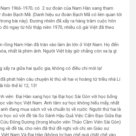
ệt Nam 1966-1970, có 2 sư đoàn của Nam Hàn sang tham
 đoàn Bạch Mã. (Danh hiệu sư đoàn Bạch Mã có liên quan tới
 trong bài này). Đương nhiên đã xẩy ra hàng trăm cuộc hôn
 đó ngay từ hồi thập niên 1970, nhiều cô gái Việt đã theo
 con rồng Nam Hàn đã tràn vào làm ăn lớn ở Việt Nam. Họ đến
 nhất là phim ảnh. Người Việt bây giờ chẳng còn xa lạ gì
 xẩy ra giữa hai quốc gia, không có điều chi mới lạ!
đã phát hiện câu chuyện kì thú về hai vị hoàng tử triều nhà Lí
i hồi thế kỉ 12, 13!
inh viên Đại Hàn sang học tại Đại học Sài Gòn với học bổng
ọc văn học Việt Nam. Anh tâm sự học không hiểu mấy, nhất
 anh đang mua sách vở và chuẩn bị về nước. Người thứ hai là
ao học sử với đề tài So Sánh Hậu Quả Việc Cấm Đạo Giữa Đại
ên Cứu Đông Dương (trong khuôn viên Thảo Cầm Viên Sài Gòn)
ng về đề tài, cho nên đã thử đề nghị với chị xin Giáo sư
Việt Nam Và Đại Hàn (không tự hạn chế quá chặt chẽ vào