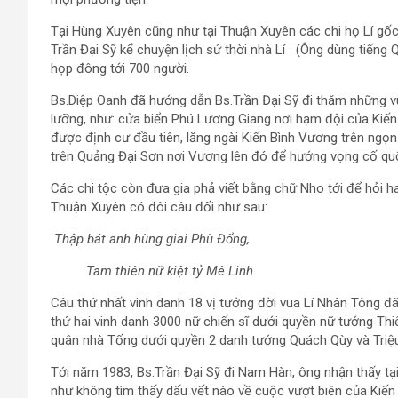
Tại Hùng Xuyên cũng như tại Thuận Xuyên các chi họ Lí gốc
Trần Đại Sỹ kể chuyện lịch sử thời nhà Lí (Ông dùng tiếng 
họp đông tới 700 người.
Bs.Diệp Oanh đã hướng dẫn Bs.Trần Đại Sỹ đi thăm những vùn
lưỡng, như: cửa biển Phú Lương Giang nơi hạm đội của Kiế
được định cư đầu tiên, lăng ngài Kiến Bình Vương trên ng
trên Quảng Đại Sơn nơi Vương lên đó để hướng vọng cố qu
Các chi tộc còn đưa gia phả viết bằng chữ Nho tới để hỏi ha
Thuận Xuyên có đôi câu đối như sau:
Thập bát anh hùng giai Phù Đổng,
Tam thiên nữ kiệt tỷ Mê Linh
Câu thứ nhất vinh danh 18 vị tướng đời vua Lí Nhân Tông đ
thứ hai vinh danh 3000 nữ chiến sĩ dưới quyền nữ tướng Th
quân nhà Tống dưới quyền 2 danh tướng Quách Qùy và Triệu
Tới năm 1983, Bs.Trần Đại Sỹ đi Nam Hàn, ông nhận thấy tạ
như không tìm thấy dấu vết nào về cuộc vượt biên của Kiến