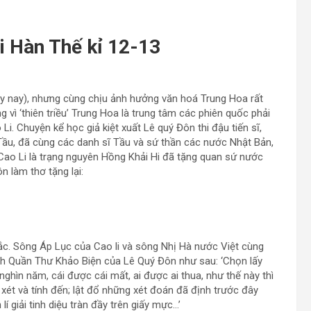
ại Hàn Thế kỉ 12-13
gày nay), nhưng cùng chịu ảnh hưởng văn hoá Trung Hoa rất
vì ‘thiên triều’ Trung Hoa là trung tâm các phiên quốc phải
i. Chuyện kể học giả kiệt xuất Lê quý Đôn thi đậu tiến sĩ,
Tầu, đã cùng các danh sĩ Tầu và sứ thần các nước Nhật Bản,
Cao Li là trạng nguyên Hồng Khải Hi đã tặng quan sứ nước
n làm thơ tặng lại:
sắc. Sông Áp Lục của Cao li và sông Nhị Hà nước Việt cùng
ách Quần Thư Khảo Biện của Lê Quý Đôn như sau: ‘Chọn lấy
 nghìn năm, cái được cái mất, ai được ai thua, như thế này thì
 xét và tính đến; lật đổ những xét đoán đã định trước đây
í giải tinh diệu tràn đầy trên giấy mực…’