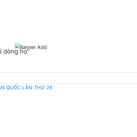
m
i dòng họ"
OÀN QUỐC LẦN THỨ 26