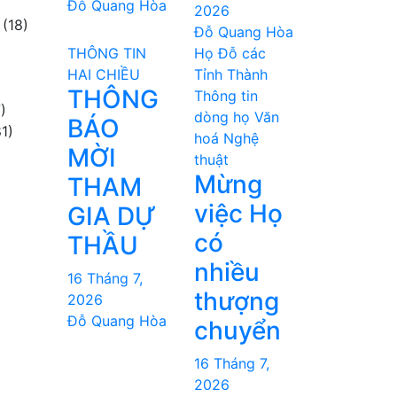
Đỗ Quang Hòa
2026
(18)
Đỗ Quang Hòa
THÔNG TIN
Họ Đỗ các
HAI CHIỀU
Tỉnh Thành
THÔNG
Thông tin
)
dòng họ
Văn
BÁO
1)
hoá Nghệ
MỜI
thuật
Mừng
THAM
việc Họ
GIA DỰ
có
THẦU
nhiều
16 Tháng 7,
thượng
2026
Đỗ Quang Hòa
chuyển
16 Tháng 7,
2026