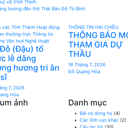
u) xã Vĩnh Thịnh.
âng hương đền thờ Thái Bảo Đỗ Tử Bình
 các Tỉnh Thành
Hoạt động
THÔNG TIN HAI CHIỀU
THÔNG BÁO M
an thường trực
Thông tin
họ
Văn hoá Nghệ thuật
THAM GIA DỰ
Đỗ (Đậu) tổ
THẦU
́c lễ dâng
16 Tháng 7, 2026
ng hương tri ân
Đỗ Quang Hòa
 sĩ
áng 7, 2026
uang Hòa
bum ảnh
Danh mục
Bài ca dòng họ
(4)
Các lĩnh vực khác
(2)
Câu lạc bộ
(30)