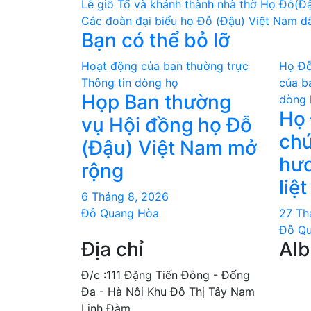
Điều
Lễ giỗ Tổ và khánh thành nhà thờ Họ Đỗ(Đậ
Các đoàn đại biểu họ Đỗ (Đậu) Việt Nam d
hướng
Bạn có thể bỏ lỡ
bài
Hoạt động của ban thường trực
Họ Đỗ
viết
Thông tin dòng họ
của b
Họp Ban thường
dòng 
Họ 
vụ Hội đồng họ Đỗ
chư
(Đậu) Việt Nam mở
hươ
rộng
liệt
6 Tháng 8, 2026
Đỗ Quang Hòa
27 Th
Đỗ Q
Địa chỉ
Al
Đ/c :111 Đặng Tiến Đông - Đống
Đa - Hà Nôi Khu Đô Thị Tây Nam
Linh Đàm