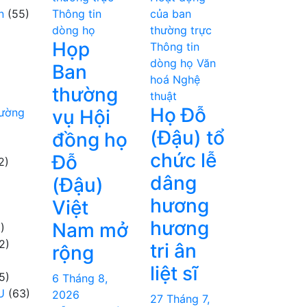
n
(55)
Thông tin
của ban
dòng họ
thường trực
Họp
Thông tin
dòng họ
Văn
Ban
hoá Nghệ
thường
thuật
Họ Đỗ
hường
vụ Hội
(Đậu) tổ
đồng họ
chức lễ
Đỗ
2)
dâng
(Đậu)
hương
Việt
hương
Nam mở
)
2)
tri ân
rộng
liệt sĩ
5)
6 Tháng 8,
U
(63)
2026
27 Tháng 7,