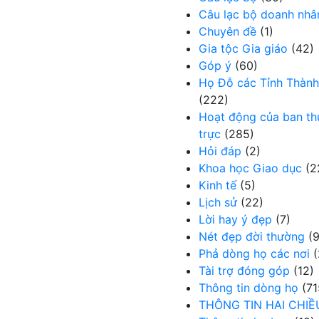
Câu lạc bộ doanh nhâ
Chuyên đề
(1)
Gia tộc Gia giáo
(42)
Góp ý
(60)
Họ Đỗ các Tỉnh Thành
(222)
Hoạt động của ban t
trực
(285)
Hỏi đáp
(2)
Khoa học Giao dục
(2
Kinh tế
(5)
Lịch sử
(22)
Lời hay ý đẹp
(7)
Nét đẹp đời thường
(9
Phả dòng họ các nơi
(
Tài trợ đóng góp
(12)
Thông tin dòng họ
(71
THÔNG TIN HAI CHIỀ