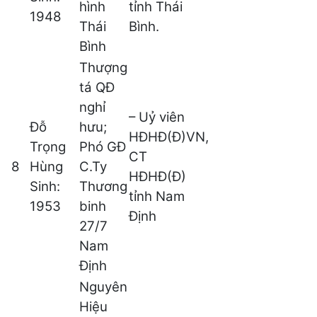
hình
tỉnh Thái
1948
Thái
Bình.
Bình
Thượng
tá QĐ
nghỉ
– Uỷ viên
Đỗ
hưu;
HĐHĐ(Đ)VN,
Trọng
Phó GĐ
CT
8
Hùng
C.Ty
HĐHĐ(Đ)
Sinh:
Thương
tỉnh Nam
1953
binh
Định
27/7
Nam
Định
Nguyên
Hiệu