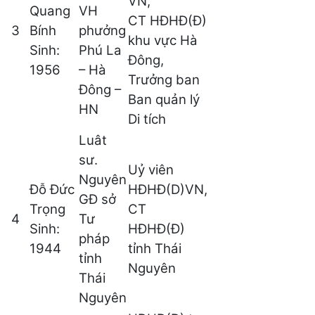
VN,
Quang
VH
CT HĐHĐ(Đ)
3
Bính
phưởng
khu vực Hà
Sinh:
Phú La
Đông,
1956
– Hà
Trưởng ban
Đông –
Ban quản lý
HN
Di tích
Luât
sư.
Uỷ viên
Nguyên
Đỗ Đức
HĐHĐ(D)VN,
GĐ sở
Trọng
CT
4
Tư
Sinh:
HĐHĐ(Đ)
pháp
1944
tỉnh Thái
tỉnh
Nguyên
Thái
Nguyên