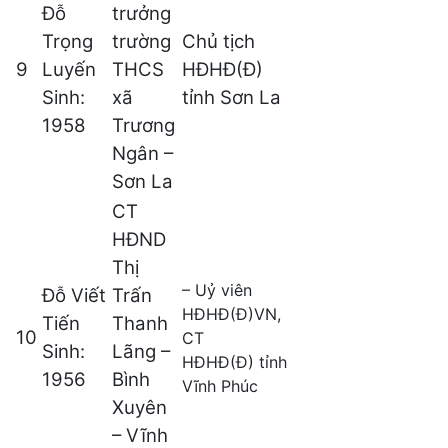
Đỗ
trưởng
Trọng
trường
Chủ tịch
9
Luyến
THCS
HĐHĐ(Đ)
Sinh:
xã
tỉnh Sơn La
1958
Trương
Ngân –
Sơn La
CT
HĐND
Thị
– Uỷ viên
Đỗ Viết
Trấn
HĐHĐ(Đ)VN,
Tiến
Thanh
10
CT
Sinh:
Lãng –
HĐHĐ(Đ) tỉnh
1956
Bình
Vĩnh Phúc
Xuyên
– Vĩnh