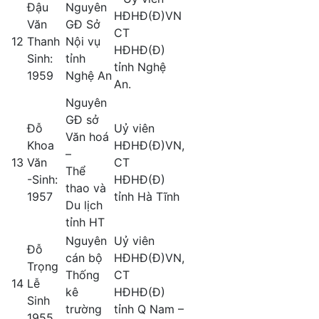
Đậu
Nguyên
HĐHĐ(Đ)VN
Văn
GĐ Sở
CT
12
Thanh
Nội vụ
HĐHĐ(Đ)
Sinh:
tỉnh
tỉnh Nghệ
1959
Nghệ An
An.
Nguyên
GĐ sở
Đỗ
Uỷ viên
Văn hoá
Khoa
HĐHĐ(Đ)VN,
–
13
Văn
CT
Thể
-Sinh:
HĐHĐ(Đ)
thao và
1957
tỉnh Hà Tĩnh
Du lịch
tỉnh HT
Nguyên
Uỷ viên
Đỗ
cán bộ
HĐHĐ(Đ)VN,
Trọng
Thống
CT
14
Lễ
kê
HĐHĐ(Đ)
Sinh
trường
tỉnh Q Nam –
1955