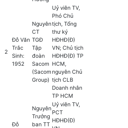
Uỷ viên TV,
Phó Chủ
Nguyên
tịch, Tổng
CT
thư ký
Đỗ Văn
TGĐ
HĐHĐ(Đ)
Trắc
Tập
VN; Chủ tịch
2
Sinh:
đoàn
HĐHĐ(Đ) TP
1952
Sacom
HCM,
(Sacom
nguyên Chủ
Group)
tịch CLB
Doanh nhân
TP HCM
Uỷ viên TV,
Nguyên
PCT
Trưởng
HĐHĐ(Đ)
Đỗ
ban TT