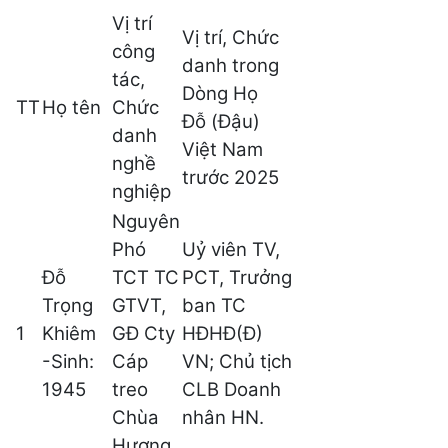
Vị trí
Vị trí, Chức
công
danh trong
tác,
Dòng Họ
TT
Họ tên
Chức
Đỗ (Đậu)
danh
Việt Nam
nghề
trước 2025
nghiệp
Nguyên
Phó
Uỷ viên TV,
Đỗ
TCT TC
PCT, Trưởng
Trọng
GTVT,
ban TC
1
Khiêm
GĐ Cty
HĐHĐ(Đ)
-Sinh:
Cáp
VN; Chủ tịch
1945
treo
CLB Doanh
Chùa
nhân HN.
Hương