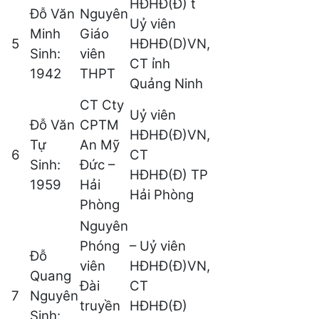
HĐHĐ(Đ) t
Đỗ Văn
Nguyên
Uỷ viên
Minh
Giáo
5
HĐHĐ(D)VN,
Sinh:
viên
CT ỉnh
1942
THPT
Quảng Ninh
CT Cty
Uỷ viên
Đỗ Văn
CPTM
HĐHĐ(Đ)VN,
Tự
An Mỹ
6
CT
Sinh:
Đức –
HĐHĐ(Đ) TP
1959
Hải
Hải Phòng
Phòng
Nguyên
Phóng
– Uỷ viên
Đỗ
viên
HĐHĐ(Đ)VN,
Quang
Đài
CT
7
Nguyên
truyền
HĐHĐ(Đ)
Sinh: