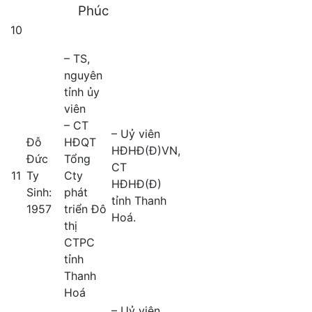
Phúc
10
– TS,
nguyên
tỉnh ủy
viên
– CT
– Uỷ viên
Đỗ
HĐQT
HĐHĐ(Đ)VN,
Đức
Tổng
CT
11
Ty
Cty
HĐHĐ(Đ)
Sinh:
phát
tỉnh Thanh
1957
triển Đô
Hoá.
thị
CTPC
tỉnh
Thanh
Hoá
– Uỷ viên