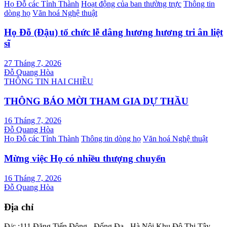
Họ Đỗ các Tỉnh Thành
Hoạt động của ban thường trực
Thông tin
dòng họ
Văn hoá Nghệ thuật
Họ Đỗ (Đậu) tổ chức lễ dâng hương hương tri ân liệt
sĩ
27 Tháng 7, 2026
Đỗ Quang Hòa
THÔNG TIN HAI CHIỀU
THÔNG BÁO MỜI THAM GIA DỰ THẦU
16 Tháng 7, 2026
Đỗ Quang Hòa
Họ Đỗ các Tỉnh Thành
Thông tin dòng họ
Văn hoá Nghệ thuật
Mừng việc Họ có nhiều thượng chuyển
16 Tháng 7, 2026
Đỗ Quang Hòa
Địa chỉ
Đ/c :111 Đặng Tiến Đông - Đống Đa - Hà Nôi Khu Đô Thị Tây