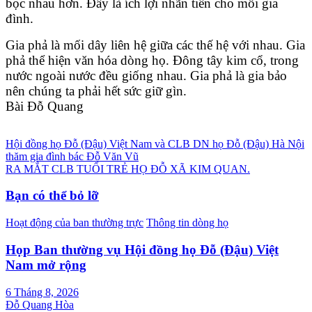
bọc nhau hơn. Đấy là ích lợi nhãn tiền cho mỗi gia
đình.
Gia phả là mối dây liên hệ giữa các thế hệ với nhau. Gia
phả thể hiện văn hóa dòng họ. Đông tây kim cổ, trong
nước ngoài nước đều giống nhau. Gia phả là gia bảo
nên chúng ta phải hết sức giữ gìn.
Bài Đỗ Quang
Điều
Hội đồng họ Đỗ (Đậu) Việt Nam và CLB DN họ Đỗ (Đậu) Hà Nội
thăm gia đình bác Đỗ Văn Vũ
hướng
RA MẮT CLB TUỔI TRẺ HỌ ĐỖ XÃ KIM QUAN.
bài
Bạn có thể bỏ lỡ
viết
Hoạt động của ban thường trực
Thông tin dòng họ
Họp Ban thường vụ Hội đồng họ Đỗ (Đậu) Việt
Nam mở rộng
6 Tháng 8, 2026
Đỗ Quang Hòa