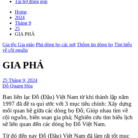
Tài trợ đóng góp
Home
2024
Tháng 9
25
GIA PHẢ
Gia tộc Gia giáo
Phả dòng họ các nơi
Thông tin dòng họ
Tìm hiểu
về cội nguồn
GIA PHẢ
25 Tháng 9, 2024
Đỗ Quang Hòa
Ban liên lạc Đỗ (Đậu) Việt Nam từ khi thành lập năm
1997 đã đề ra qui ước với 3 mục tiêu chính: Xây dựng
mối quan hệ giữa các dòng họ Đỗ; Giúp nhau tìm về
cội nguồn, biên soạn gia phả; Nghiên cứu tìm hiểu lịch
sử liên quan đến các dòng họ Đỗ Việt Nam.
Từ đó đến nay Đỗ (Đậu) Việt Nam đã làm rất tốt mục