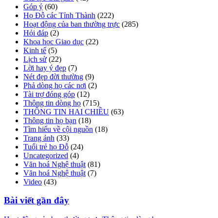
Góp ý
(60)
Họ Đỗ các Tỉnh Thành
(222)
Hoạt động của ban thường trực
(285)
Hỏi đáp
(2)
Khoa học Giao dục
(22)
Kinh tế
(5)
Lịch sử
(22)
Lời hay ý đẹp
(7)
Nét đẹp đời thường
(9)
Phả dòng họ các nơi
(2)
Tài trợ đóng góp
(12)
Thông tin dòng họ
(715)
THÔNG TIN HAI CHIỀU
(63)
Thông tin họ bạn
(18)
Tìm hiểu về cội nguồn
(18)
Trang ảnh
(33)
Tuổi trẻ họ Đỗ
(24)
Uncategorized
(4)
Văn hoá Nghệ thuật
(81)
Văn hoá Nghệ thuật
(7)
Video
(43)
Bài viết gần đây