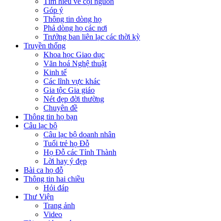
Tìm hiểu về cội nguồn
Góp ý
Thông tin dòng họ
Phả dòng họ các nơi
Trưởng ban liên lạc các thời kỳ
Truyền thống
Khoa học Giao dục
Văn hoá Nghệ thuật
Kinh tế
Các lĩnh vực khác
Gia tộc Gia giáo
Nét đẹp đời thường
Chuyên đề
Thông tin họ bạn
Câu lạc bộ
Câu lạc bộ doanh nhân
Tuổi trẻ họ Đỗ
Họ Đỗ các Tỉnh Thành
Lời hay ý đẹp
Bài ca họ đỗ
Thông tin hai chiều
Hỏi đáp
Thư Viện
Trang ảnh
Video