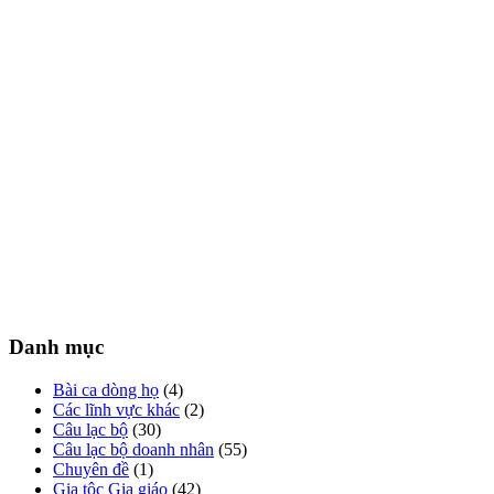
Danh mục
Bài ca dòng họ
(4)
Các lĩnh vực khác
(2)
Câu lạc bộ
(30)
Câu lạc bộ doanh nhân
(55)
Chuyên đề
(1)
Gia tộc Gia giáo
(42)