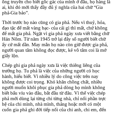
ông truyền cho biết gốc gác của mình ở đâu, họ hàng là
ai, khi đó mới thấy đầy đủ ý nghĩa của hai chữ “Gia
phả-Gia bảo”.
Thời trước họ nào cũng có gia phả. Nếu vì thuỷ, hỏa,
đạo tặc để mất vàng bạc- của cải gì thì mất, chứ không
để mất gia phả. Ngặt vì gia phả ngày xưa viết bằng chữ
Hán Nôm. Từ năm 1945 trở lại đây số người biết chữ
ấy cứ mất dần. May mắn họ nào còn giữ được gia phả,
người quan tâm không đọc được, kẻ vô tâm coi là mớ
giấy lộn.
Chép ghi gia phả ngày xưa là việc thiêng liêng của
trưởng họ. Tu phả là việc của những người có học
hành, hiểu biết. Vì nhiều lý do công việc trên nay
không được coi trọng. Khó khăn chồng chất, nhiều
người muốn khôi phục gia phả dòng họ mình không
biết bấu víu vào đâu, bắt đầu từ đâu. Vì thế việc chép
phả mới dùng lại từng chi từng nhà, chỉ nối phần trực
hệ của chi mình, nhà mình, thảng hoặc mới có một
cuốn gia phả ghi đời tiếp nối của chi anh, chi em, đến