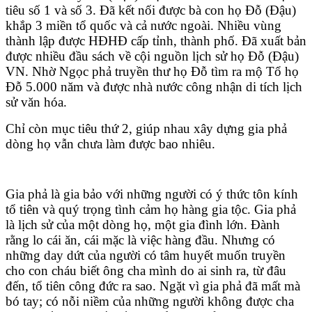
tiêu số 1 và số 3. Đã kết nối được bà con họ Đỗ (Đậu)
khắp 3 miền tổ quốc và cả nước ngoài. Nhiều vùng
thành lập được HĐHĐ cấp tỉnh, thành phố. Đã xuất bản
được nhiều đầu sách về cội nguồn lịch sử họ Đỗ (Đậu)
VN. Nhờ Ngọc phả truyền thư họ Đỗ tìm ra mộ Tổ họ
Đỗ 5.000 năm và được nhà nước công nhận di tích lịch
sử văn hóa.
Chỉ còn mục tiêu thứ 2, giúp nhau xây dựng gia phả
dòng họ vẫn chưa làm được bao nhiêu.
Gia phả là gia bảo với những người có ý thức tôn kính
tổ tiên và quý trọng tình cảm họ hàng gia tộc. Gia phả
là lịch sử của một dòng họ, một gia đình lớn. Đành
rằng lo cái ăn, cái mặc là việc hàng đầu. Nhưng có
những day dứt của người có tâm huyết muốn truyền
cho con cháu biết ông cha mình do ai sinh ra, từ đâu
đến, tổ tiên công đức ra sao. Ngặt vì gia phả đã mất mà
bó tay; có nỗi niềm của những người không được cha