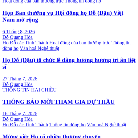
Hoạt động của ban thường trực
Thông tin dòng họ
Họp Ban thường vụ Hội đồng họ Đỗ (Đậu) Việt
Nam mở rộng
6 Tháng 8, 2026
Đỗ Quang Hòa
Họ Đỗ các Tỉnh Thành
Hoạt động của ban thường trực
Thông tin
dòng họ
Văn hoá Nghệ thuật
Họ Đỗ (Đậu) tổ chức lễ dâng hương hương tri ân liệt
sĩ
27 Tháng 7, 2026
Đỗ Quang Hòa
THÔNG TIN HAI CHIỀU
THÔNG BÁO MỜI THAM GIA DỰ THẦU
16 Tháng 7, 2026
Đỗ Quang Hòa
Họ Đỗ các Tỉnh Thành
Thông tin dòng họ
Văn hoá Nghệ thuật
Mừng việc Họ có nhiều thượng chuyển