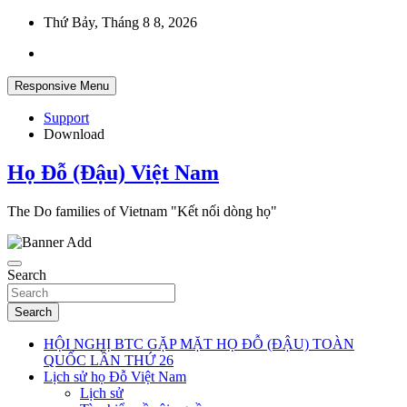
Skip
Thứ Bảy, Tháng 8 8, 2026
to
content
Responsive Menu
Support
Download
Họ Đỗ (Đậu) Việt Nam
The Do families of Vietnam "Kết nối dòng họ"
Search
Search
HỘI NGHỊ BTC GẶP MẶT HỌ ĐỖ (ĐẬU) TOÀN
QUỐC LẦN THỨ 26
Lịch sử họ Đỗ Việt Nam
Lịch sử