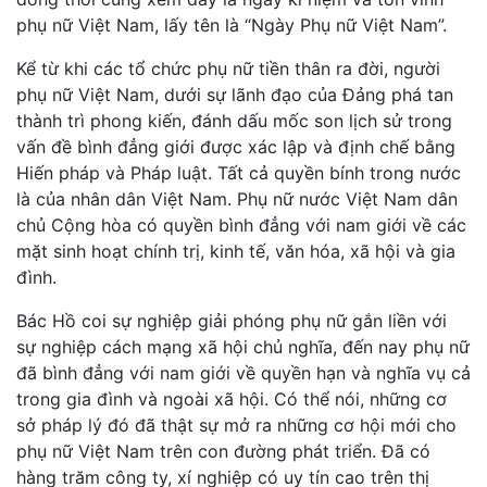
phụ nữ Việt Nam, lấy tên là “Ngày Phụ nữ Việt Nam”.
Kể từ khi các tổ chức phụ nữ tiền thân ra đời, người
phụ nữ Việt Nam, dưới sự lãnh đạo của Đảng phá tan
thành trì phong kiến, đánh dấu mốc son lịch sử trong
vấn đề bình đẳng giới được xác lập và định chế bằng
Hiến pháp và Pháp luật. Tất cả quyền bính trong nước
là của nhân dân Việt Nam. Phụ nữ nước Việt Nam dân
chủ Cộng hòa có quyền bình đẳng với nam giới về các
mặt sinh hoạt chính trị, kinh tế, văn hóa, xã hội và gia
đình.
Bác Hồ coi sự nghiệp giải phóng phụ nữ gắn liền với
sự nghiệp cách mạng xã hội chủ nghĩa, đến nay phụ nữ
đã bình đẳng với nam giới về quyền hạn và nghĩa vụ cả
trong gia đình và ngoài xã hội. Có thể nói, những cơ
sở pháp lý đó đã thật sự mở ra những cơ hội mới cho
phụ nữ Việt Nam trên con đường phát triển. Ðã có
hàng trăm công ty, xí nghiệp có uy tín cao trên thị