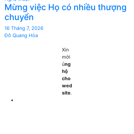
Mừng việc Họ có nhiều thượng
chuyển
16 Tháng 7, 2026
Đỗ Quang Hòa
Xin
mời
ủ
ng
hộ
cho
wed
site
.