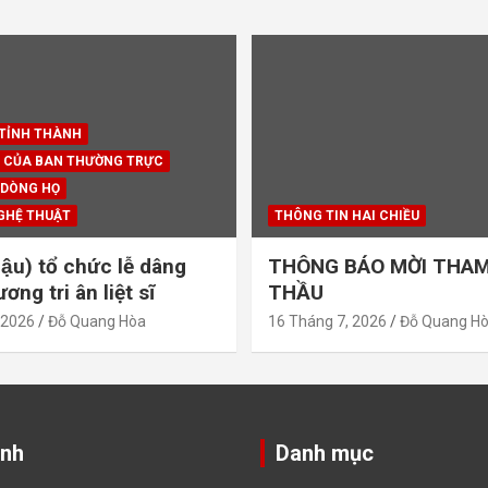
 TỈNH THÀNH
 CỦA BAN THƯỜNG TRỰC
 DÒNG HỌ
GHỆ THUẬT
THÔNG TIN HAI CHIỀU
ậu) tổ chức lễ dâng
THÔNG BÁO MỜI THAM
ng tri ân liệt sĩ
THẦU
 2026
Đỗ Quang Hòa
16 Tháng 7, 2026
Đỗ Quang H
ảnh
Danh mục