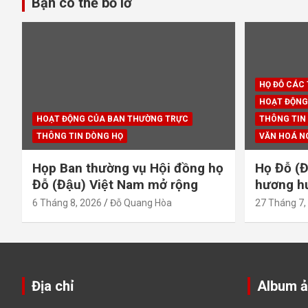
Bạn có thể bỏ lỡ
viết
HỌ ĐỖ CÁC
HOẠT ĐỘNG
HOẠT ĐỘNG CỦA BAN THƯỜNG TRỰC
THÔNG TIN
THÔNG TIN DÒNG HỌ
VĂN HOÁ N
Họp Ban thường vụ Hội đồng họ
Họ Đỗ (Đ
Đỗ (Đậu) Việt Nam mở rộng
hương hươ
6 Tháng 8, 2026
Đỗ Quang Hòa
27 Tháng 7,
Địa chỉ
Album 