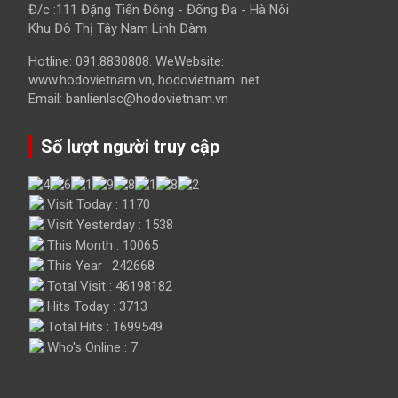
Đ/c :111 Đặng Tiến Đông - Đống Đa - Hà Nôi
Khu Đô Thị Tây Nam Linh Đàm
Hotline: 091.8830808. WeWebsite:
www.hodovietnam.vn, hodovietnam. net
Email: banlienlac@hodovietnam.vn
Số lượt người truy cập
Visit Today : 1170
Visit Yesterday : 1538
This Month : 10065
This Year : 242668
Total Visit : 46198182
Hits Today : 3713
Total Hits : 1699549
Who's Online : 7