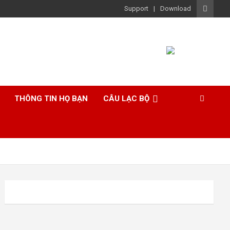
Support
Download
THÔNG TIN HỌ BẠN
CÂU LẠC BỘ