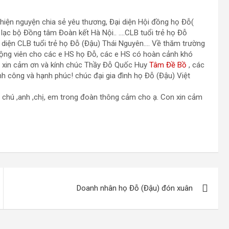
hiện nguyện chia sẻ yêu thương, Đại diện Hội đồng họ Đỗ(
lạc bộ Đồng tâm Đoàn kết Hà Nội.. ….CLB tuổi trẻ họ Đỗ
i diện CLB tuổi trẻ họ Đỗ (Đậu) Thái Nguyên…. Về thăm trường
ộng viên cho các e HS họ Đỗ, các e HS có hoàn cảnh khó
S xin cảm ơn và kính chúc Thầy Đỗ Quốc Huy
Tâm Đề Bồ
, các
nh công và hạnh phúc! chúc đại gia đình họ Đỗ (Đậu) Việt
ô, chú ,anh ,chị, em trong đoàn thông cảm cho ạ. Con xin cảm
Doanh nhân họ Đỗ (Đậu) đón xuân