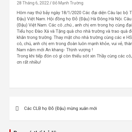
28 Tháng 6, 2022
Đỗ Mạnh Trường
Hôm nay thứ bảy ngày 18/1/2020 Các đại diện Câu lạc bộ T
Đậu) Việt Nam. Hội đồng họ Đỗ (Đậu) Hà Đông Hà Nội. Câu 
(Đậu) Việt Nam. Các cô ,chú , anh chị em trong họ cùng đạ
Tiểu học Đào Xá và Tặng quà cho nhà trường và trao quà đ
khăn trong trường. Thay mặt cho nhà trường cùng các e H
cô, chú, anh chị em trong đoàn luôn mạnh khỏe, vui vẻ, thà
Nam năm mới An khang- Thịnh vượng !
Trong khi tiếp đón có gì còn thiếu sót xin Thầy cùng các c
ơn rất nhiều!
Điều
Các CLB họ Đỗ (Đậu) mừng xuân mới
hướng
bài