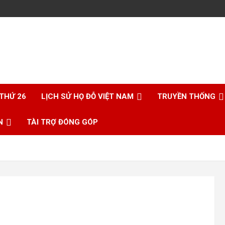
 THỨ 26
LỊCH SỬ HỌ ĐỖ VIỆT NAM
TRUYỀN THỐNG
N
TÀI TRỢ ĐÓNG GÓP