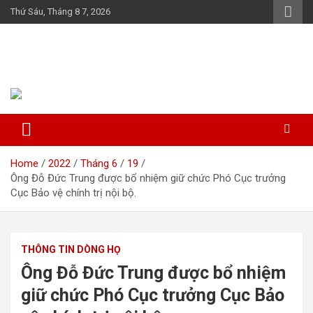
Skip
Thứ Sáu, Tháng 8 7, 2026
to
content
Họ Đỗ (Đậu) Việt Nam
The Do families of Vietnam "Kết nối dòng họ"
Home
2022
Tháng 6
19
Ông Đỗ Đức Trung được bổ nhiệm giữ chức Phó Cục trưởng
Cục Bảo vệ chính trị nội bộ.
THÔNG TIN DÒNG HỌ
Ông Đỗ Đức Trung được bổ nhiệm
giữ chức Phó Cục trưởng Cục Bảo