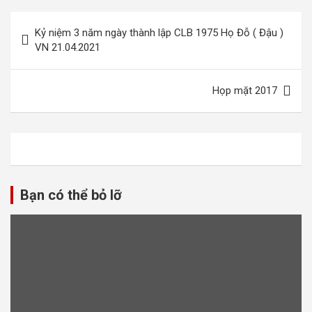
Điều
Kỷ niệm 3 năm ngày thành lập CLB 1975 Họ Đỗ ( Đậu )
hướng
VN 21.04.2021
bài
viết
Họp mặt 2017
Bạn có thể bỏ lỡ