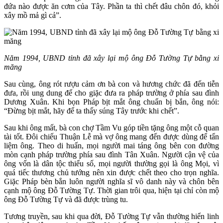
đứa nào được ăn cơm của Tây. Phần ta thì chết đâu chôn đó, khỏi
xây mồ mả gì cả”.
Năm 1994, UBND tỉnh đã xây lại mộ ông Đỗ Tường Tự bằng xi
măng
Sau cùng, ông rót rượu cảm ơn bà con và hương chức đã đến tiễn
đưa, rồi ung dung để cho giặc đưa ra pháp trường ở phía sau đình
Dương Xuân. Khi bọn Pháp bịt mắt ông chuẩn bị bắn, ông nói:
“Đừng bịt mắt, hãy để ta thấy súng Tây trước khi chết”.
Sau khi ông mất, bà con chợ Tầm Vu góp tiền tặng ông một cỗ quan
tài tốt. Đôi chiếu Thuận Lễ mà vợ ông mang đến được dùng để tẩn
liệm ông. Theo di huấn, mọi người mai táng ông bên con đường
mòn cạnh pháp trường phía sau đình Tân Xuân. Người cận vệ của
ông vốn là dân tộc thiểu số, mọi người thường gọi là ông Mọi, vì
quá tiếc thương chủ tướng nên xin được chết theo cho trọn nghĩa.
Giặc Pháp bèn bắn luôn người nghĩa sĩ vô danh này và chôn bên
cạnh mộ ông Đỗ Tường Tự. Thời gian trôi qua, hiện tại chỉ còn mộ
ông Đỗ Tường Tự và đã được trùng tu.
Tương truyền, sau khi qua đời, Đỗ Tường Tự vẫn thường hiển linh