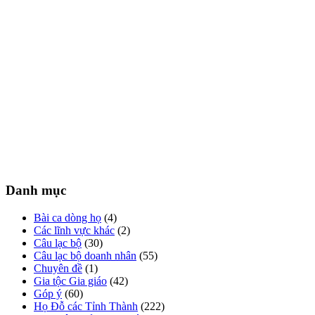
Danh mục
Bài ca dòng họ
(4)
Các lĩnh vực khác
(2)
Câu lạc bộ
(30)
Câu lạc bộ doanh nhân
(55)
Chuyên đề
(1)
Gia tộc Gia giáo
(42)
Góp ý
(60)
Họ Đỗ các Tỉnh Thành
(222)