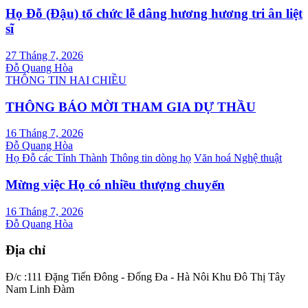
Họ Đỗ (Đậu) tổ chức lễ dâng hương hương tri ân liệt
sĩ
27 Tháng 7, 2026
Đỗ Quang Hòa
THÔNG TIN HAI CHIỀU
THÔNG BÁO MỜI THAM GIA DỰ THẦU
16 Tháng 7, 2026
Đỗ Quang Hòa
Họ Đỗ các Tỉnh Thành
Thông tin dòng họ
Văn hoá Nghệ thuật
Mừng việc Họ có nhiều thượng chuyển
16 Tháng 7, 2026
Đỗ Quang Hòa
Địa chỉ
Đ/c :111 Đặng Tiến Đông - Đống Đa - Hà Nôi Khu Đô Thị Tây
Nam Linh Đàm