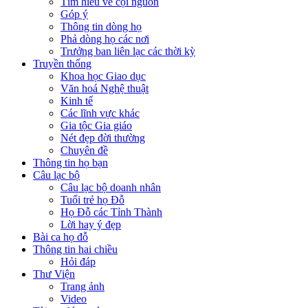
Tìm hiểu về cội nguồn
Góp ý
Thông tin dòng họ
Phả dòng họ các nơi
Trưởng ban liên lạc các thời kỳ
Truyền thống
Khoa học Giao dục
Văn hoá Nghệ thuật
Kinh tế
Các lĩnh vực khác
Gia tộc Gia giáo
Nét đẹp đời thường
Chuyên đề
Thông tin họ bạn
Câu lạc bộ
Câu lạc bộ doanh nhân
Tuổi trẻ họ Đỗ
Họ Đỗ các Tỉnh Thành
Lời hay ý đẹp
Bài ca họ đỗ
Thông tin hai chiều
Hỏi đáp
Thư Viện
Trang ảnh
Video