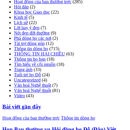
Hoạt động của ban thường trực
(285)
Hỏi đáp
(2)
Khoa học Giao dục
(22)
Kinh tế
(5)
Lịch sử
(22)
Lời hay ý đẹp
(7)
Nét đẹp đời thường
(9)
Phả dòng họ các nơi
(2)
Tài trợ đóng góp
(12)
Thông tin dòng họ
(715)
THÔNG TIN HAI CHIỀU
(63)
Thông tin họ bạn
(18)
Tìm hiểu về cội nguồn
(18)
Trang ảnh
(33)
Tuổi trẻ họ Đỗ
(24)
Uncategorized
(4)
Văn hoá Nghệ thuật
(7)
Văn hoá Nghệ thuật
(81)
Video
(43)
Bài viết gần đây
Hoạt động của ban thường trực
Thông tin dòng họ
Họp Ban thường vụ Hội đồng họ Đỗ (Đậu) Việt