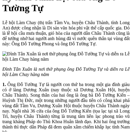
Tường Tự
Lễ hội Làm Chay (thị trấn Tầm Vu, huyện Châu Thành, tỉnh Long
An) được công nhận là Di sản văn hóa phi vật thể cấp quốc gia. Đó
là lễ hội cầu mưa thuận, gió hòa của người dân Châu Thành cũng là
để tưởng nhớ hai người anh hùng đã vì nước quên thân tại vùng đất
này: Ông Đỗ Tường Phong và ông Đỗ Tường Tự.
Đình Tân Xuân là nơi thờ phụng ông Đỗ Tường Tự và diễn ra Lễ
hội Làm Chay hàng năm
1.
Ông Đỗ Tường Tự là người con thứ ba trong một gia đình giàu
có ở làng Dương Xuân (nay thuộc xã Dương Xuân Hội, huyện
Châu Thành). Song thân của hai ông là ông bà Đỗ Tường Kiên –
Huỳnh Thị Đức, một trong những người đầu tiên có công khai phá
vùng đất Tầm Vu, Dương Xuân Hội thuộc huyện Châu Thành ngày
nay. Ngôi nhà 36 cửa của ông Đỗ Tường Kiên (tọa lạc tại xã Long
Trì, huyện Châu Thành) từng là trung tâm liên lạc phong trào vũ
trang kháng Pháp do Thủ Khoa Huân lãnh đạo. Khi hai ông trưởng
thành thì thực dân Pháp đã đem quân xâm chiếm khắp lục tỉnh Nam