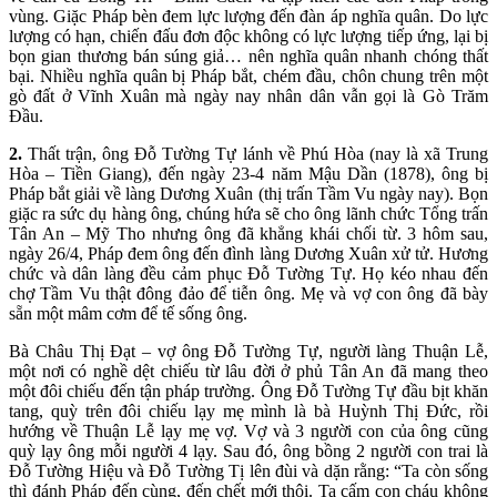
vùng. Giặc Pháp bèn đem lực lượng đến đàn áp nghĩa quân. Do lực
lượng có hạn, chiến đấu đơn độc không có lực lượng tiếp ứng, lại bị
bọn gian thương bán súng giả… nên nghĩa quân nhanh chóng thất
bại. Nhiều nghĩa quân bị Pháp bắt, chém đầu, chôn chung trên một
gò đất ở Vĩnh Xuân mà ngày nay nhân dân vẫn gọi là Gò Trăm
Đầu.
2.
Thất trận, ông Đỗ Tường Tự lánh về Phú Hòa (nay là xã Trung
Hòa – Tiền Giang), đến ngày 23-4 năm Mậu Dần (1878), ông bị
Pháp bắt giải về làng Dương Xuân (thị trấn Tầm Vu ngày nay). Bọn
giặc ra sức dụ hàng ông, chúng hứa sẽ cho ông lãnh chức Tổng trấn
Tân An – Mỹ Tho nhưng ông đã khẳng khái chối từ. 3 hôm sau,
ngày 26/4, Pháp đem ông đến đình làng Dương Xuân xử tử. Hương
chức và dân làng đều cảm phục Đỗ Tường Tự. Họ kéo nhau đến
chợ Tầm Vu thật đông đảo để tiễn ông. Mẹ và vợ con ông đã bày
sẵn một mâm cơm để tế sống ông.
Bà Châu Thị Đạt – vợ ông Đỗ Tường Tự, người làng Thuận Lễ,
một nơi có nghề dệt chiếu từ lâu đời ở phủ Tân An đã mang theo
một đôi chiếu đến tận pháp trường. Ông Đỗ Tường Tự đầu bịt khăn
tang, quỳ trên đôi chiếu lạy mẹ mình là bà Huỳnh Thị Đức, rồi
hướng về Thuận Lễ lạy mẹ vợ. Vợ và 3 người con của ông cũng
quỳ lạy ông mỗi người 4 lạy. Sau đó, ông bồng 2 người con trai là
Đỗ Tường Hiệu và Đỗ Tường Tị lên đùi và dặn rằng: “Ta còn sống
thì đánh Pháp đến cùng, đến chết mới thôi. Ta cấm con cháu không