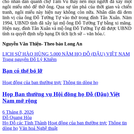
cho nhân dân quanh chợ Tầm Vu thấy nên mọi người đã xây một
ngôi miếu nhỏ để thờ ông. Qua sự tàn phá của thời gian và chiến
tranh, ngôi miếu này hiện nay không còn nữa. Nhân dân đã đem
linh vị của ông Đỗ Tường Tự vào thờ trong đình Tân Xuân. Năm
1994, UBND tỉnh đã xây lại mộ ông Đỗ Tường Tự bằng xi măng.
Hiện nay, đình Tân Xuân và mộ ông Đỗ Tường Tự đã được UBND
tỉnh ra quyết định xếp hạng Di tích lịch sử – văn hóa./.
Nguyễn Văn Thiện- Theo báo Long An
Điều
LỊCH SỬ HÀO HÙNG 5.000 NĂM HỌ ĐỖ (ĐẬU) VIỆT NAM
Trạng nguyên Đỗ Lý Khiêm
hướng
bài
Bạn có thể bỏ lỡ
viết
Hoạt động của ban thường trực
Thông tin dòng họ
Họp Ban thường vụ Hội đồng họ Đỗ (Đậu) Việt
Nam mở rộng
6 Tháng 8, 2026
Đỗ Quang Hòa
Họ Đỗ các Tỉnh Thành
Hoạt động của ban thường trực
Thông tin
dòng họ
Văn hoá Nghệ thuật