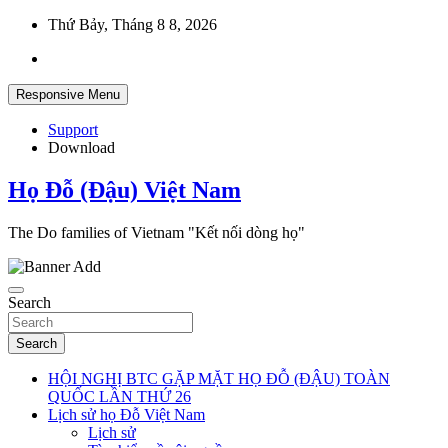
Skip
Thứ Bảy, Tháng 8 8, 2026
to
content
Responsive Menu
Support
Download
Họ Đỗ (Đậu) Việt Nam
The Do families of Vietnam "Kết nối dòng họ"
Search
Search
HỘI NGHỊ BTC GẶP MẶT HỌ ĐỖ (ĐẬU) TOÀN
QUỐC LẦN THỨ 26
Lịch sử họ Đỗ Việt Nam
Lịch sử