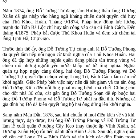
kỳ.
Năm 1874, ông Đỗ Tường Tự đang làm Hương thân làng Dương
Xuân đã gia nhập vào hàng ngũ kháng chiến dưới quyền chỉ huy
của Thủ Khoa Huân. Tháng 9/1874, Pháp huy động lực lượng
mạnh do Trần Bá Lộc chỉ huy tấn công vào căn cứ Bình Cách. Đến
tháng 4/1875, Pháp bắt được Thủ Khoa Huân và đem xử chém tại
làng Tịnh Hà, Chợ Gạo.
Trước tình thế ấy, ông Đỗ Tường Tự cùng anh là Đỗ Tường Phong
đã quyết tâm tiếp nối ngọn cờ khởi nghĩa của Thủ Khoa Huân. Hai
ông đã tập hợp những nghĩa quân đang phiêu tán trong vùng và
chiêu mộ những người yêu nước khắp nơi tới ứng nghĩa. Nghĩa
quân tụ họp ngày càng đông, hai ông Đỗ Tường Phong và Đỗ
Tường Tự quyết định chọn vùng Long Trì, Bình Cách làm căn cứ
khởi nghĩa. Giặc Pháp biết việc này nên đã bắt giam và tra tấn ông
Đỗ Tường Kiên đến nỗi ông phải mang bệnh mà chết. Chúng còn
cho đốt nhà 36 cửa, cắt gân ông Đỗ Tường Soạn để ép buộc hai
ông Đỗ Tường Phong và Đỗ Tường Tự phải ra đầu thú. Nhưng cả
gia đình họ Đỗ đã kiên quyết ủng hộ hai ông đứng lên khởi nghĩa.
Sang năm Mậu Dần 1878, sau khi chuẩn bị mọi điều kiện về vũ khí,
lương thực, đạn dược, hai ông Đỗ Tường Phong và Đỗ Tường Tự
làm lễ xuất quân ở ruộng Cây Keo (nay thuộc ấp Vĩnh Xuân, xã
Dương Xuân Hội) rồi tiến đánh đồn Bình Cách. Sau đó, nghĩa quân
về căn cứ Long Trì – Bình Cách và tập kích các đồn Pháp trong