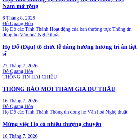
Nam mở rộng
6 Tháng 8, 2026
Đỗ Quang Hòa
Họ Đỗ các Tỉnh Thành
Hoạt động của ban thường trực
Thông tin
dòng họ
Văn hoá Nghệ thuật
Họ Đỗ (Đậu) tổ chức lễ dâng hương hương tri ân liệt
sĩ
27 Tháng 7, 2026
Đỗ Quang Hòa
THÔNG TIN HAI CHIỀU
THÔNG BÁO MỜI THAM GIA DỰ THẦU
16 Tháng 7, 2026
Đỗ Quang Hòa
Họ Đỗ các Tỉnh Thành
Thông tin dòng họ
Văn hoá Nghệ thuật
Mừng việc Họ có nhiều thượng chuyển
16 Tháng 7, 2026