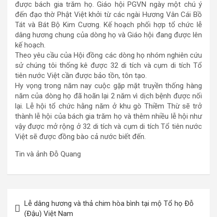
được bách gia trăm họ. Giáo hội PGVN ngày một chú ý
đến đạo thờ Phật Việt khởi từ các ngài Hương Vân Cái Bồ
Tát và Bát Bộ Kim Cương. Kế hoạch phối hợp tổ chức lễ
dâng hương chung của dòng họ và Giáo hội đang được lên
kế hoạch.
Theo yêu cầu của Hội đồng các dòng họ nhóm nghiên cứu
sử chúng tôi thống kê được 32 di tích và cụm di tích Tổ
tiên nước Việt cần được bảo tồn, tôn tạo.
Hy vọng trong năm nay cuộc gặp mặt truyền thống hàng
năm của dòng họ đã hoãn lại 2 năm vì dịch bệnh được nối
lại. Lễ hội tổ chức hằng năm ở khu gò Thiềm Thừ sẽ trở
thành lễ hội của bách gia trăm họ và thêm nhiều lễ hội như
vậy được mở rộng ở 32 di tích và cụm di tích Tổ tiên nước
Việt sẽ được đồng bào cả nước biết đến.
Tin và ảnh Đỗ Quang
Điều
Lễ dâng hương và thả chim hòa bình tại mộ Tổ họ Đỗ
hướng
(Đậu) Việt Nam