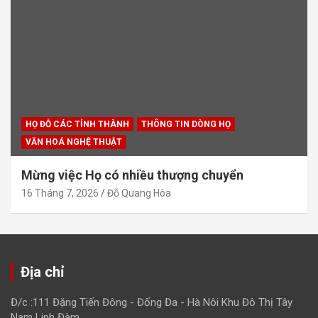
HỌ ĐỖ CÁC TỈNH THÀNH
THÔNG TIN DÒNG HỌ
VĂN HOÁ NGHỆ THUẬT
Mừng việc Họ có nhiều thượng chuyển
16 Tháng 7, 2026
Đỗ Quang Hòa
Địa chỉ
Đ/c :111 Đặng Tiến Đông - Đống Đa - Hà Nôi Khu Đô Thị Tây
Nam Linh Đàm