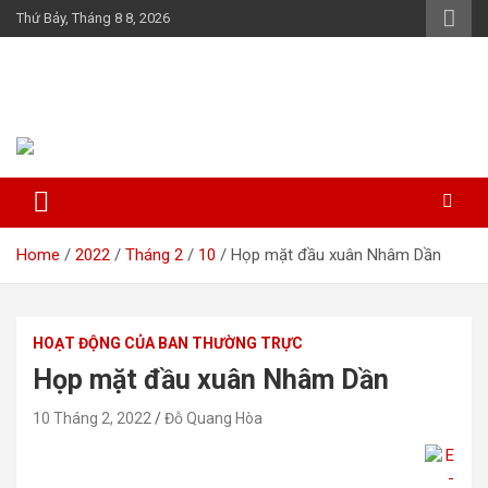
Skip
Thứ Bảy, Tháng 8 8, 2026
to
content
Họ Đỗ (Đậu) Việt Nam
The Do families of Vietnam "Kết nối dòng họ"
Home
2022
Tháng 2
10
Họp mặt đầu xuân Nhâm Dần
HOẠT ĐỘNG CỦA BAN THƯỜNG TRỰC
Họp mặt đầu xuân Nhâm Dần
10 Tháng 2, 2022
Đỗ Quang Hòa