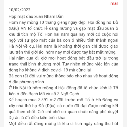
10/02/2022
Họp mặt đầu xuân Nhâm Dần
Hôm nay mồng 10 tháng giêng ngày đẹp. Hội đồng họ Đỗ
(Đậu) VN tổ chức lễ dâng hương và gặp mặt đầu xuân ở
khu di tích mộ Tổ. Hơn hai năm qua nay mới có cuộc hội
ngộ với sự góp mặt của bà con ở nhiều tỉnh thành ngoài
Hà Nội về dự. Hai năm là khoảng thời gian chỉ được giao
lưu trên thế giới ảo, hôm nay mới được tay bắt mặt mừng.
Hai năm qua đi, giờ mọi hoạt động bắt đầu trở lại trong
trạng thái bình thường mới. Tuy nhiên những việc lớn của
dòng họ không vì dịch covid- 19 mà dừng lại.
Bà con rất đỗi vui mừng thông báo cho nhau về hoạt động
ở địa phương mình.
Ở Hà Nội từ hôm mồng 4 Hội đồng đã tổ chức kính lễ Tổ
tiên ở đền Bạch Mã và số 3 Ngõ Gạch.
Kế hoạch mua 3.391 m2 đất trước mộ Tổ ở Hà Đông và
xây nhà thờ họ Đỗ (Đậu) cả nước đã đạt được những kết
quả then chốt. Giờ chỉ chờ cơ quan chức năng phê duyệt
Dự án là đủ điều kiện triển khai.
Một điều rất đáng mừng là khu di tích ngày càng thu hút