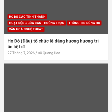
HỌ ĐỖ CÁC TỈNH THÀNH
HOẠT ĐỘNG CỦA BAN THƯỜNG TRỰC
THÔNG TIN DÒNG HỌ
VĂN HOÁ NGHỆ THUẬT
Họ Đỗ (Đậu) tổ chức lễ dâng hương hương tri
ân liệt sĩ
27 Tháng 7, 2026
Đỗ Quang Hòa