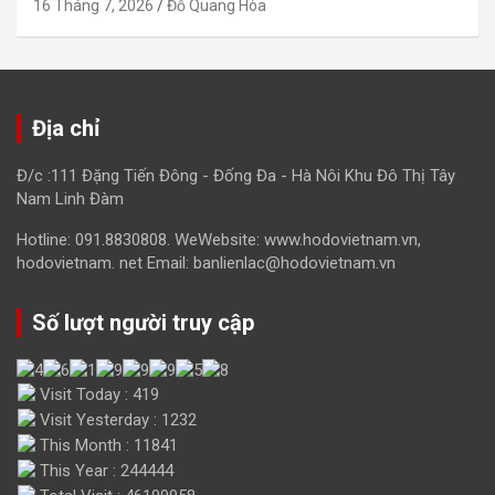
16 Tháng 7, 2026
Đỗ Quang Hòa
Địa chỉ
Đ/c :111 Đặng Tiến Đông - Đống Đa - Hà Nôi Khu Đô Thị Tây
Nam Linh Đàm
Hotline: 091.8830808. WeWebsite: www.hodovietnam.vn,
hodovietnam. net Email: banlienlac@hodovietnam.vn
Số lượt người truy cập
Visit Today : 419
Visit Yesterday : 1232
This Month : 11841
This Year : 244444