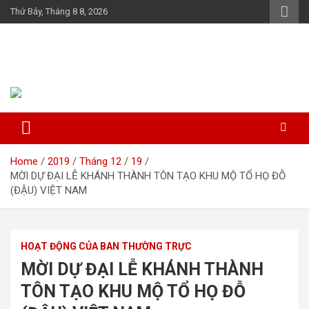
Skip
Thứ Bảy, Tháng 8 8, 2026
to
content
Họ Đỗ (Đậu) Việt Nam
The Do families of Vietnam "Kết nối dòng họ"
Home
2019
Tháng 12
19
MỜI DỰ ĐẠI LỄ KHÁNH THÀNH TÔN TẠO KHU MỘ TỔ HỌ ĐỖ
(ĐẬU) VIỆT NAM
HOẠT ĐỘNG CỦA BAN THƯỜNG TRỰC
MỜI DỰ ĐẠI LỄ KHÁNH THÀNH
TÔN TẠO KHU MỘ TỔ HỌ ĐỖ