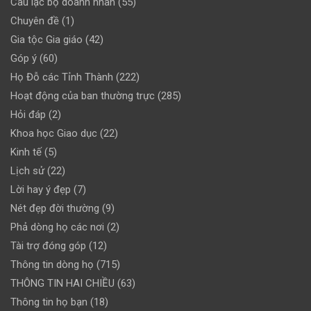
Câu lạc bộ doanh nhân
(55)
Chuyên đề
(1)
Gia tộc Gia giáo
(42)
Góp ý
(60)
Họ Đỗ các Tỉnh Thành
(222)
Hoạt động của ban thường trực
(285)
Hỏi đáp
(2)
Khoa học Giao dục
(22)
Kinh tế
(5)
Lịch sử
(22)
Lời hay ý đẹp
(7)
Nét đẹp đời thường
(9)
Phả dòng họ các nơi
(2)
Tài trợ đóng góp
(12)
Thông tin dòng họ
(715)
THÔNG TIN HAI CHIỀU
(63)
Thông tin họ bạn
(18)