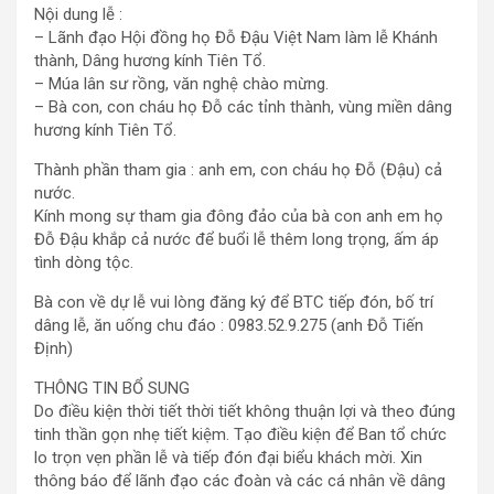
Nội dung lễ :
– Lãnh đạo Hội đồng họ Đỗ Đậu Việt Nam làm lễ Khánh
thành, Dâng hương kính Tiên Tổ.
– Múa lân sư rồng, văn nghệ chào mừng.
– Bà con, con cháu họ Đỗ các tỉnh thành, vùng miền dâng
hương kính Tiên Tổ.
Thành phần tham gia : anh em, con cháu họ Đỗ (Đậu) cả
nước.
Kính mong sự tham gia đông đảo của bà con anh em họ
Đỗ Đậu khắp cả nước để buổi lễ thêm long trọng, ấm áp
tình dòng tộc.
Bà con về dự lễ vui lòng đăng ký để BTC tiếp đón, bố trí
dâng lễ, ăn uống chu đáo : 0983.52.9.275 (anh Đỗ Tiến
Định)
THÔNG TIN BỔ SUNG
Do điều kiện thời tiết thời tiết không thuận lợi và theo đúng
tinh thần gọn nhẹ tiết kiệm. Tạo điều kiện để Ban tổ chức
lo trọn vẹn phần lễ và tiếp đón đại biểu khách mời. Xin
thông báo để lãnh đạo các đoàn và các cá nhân về dâng