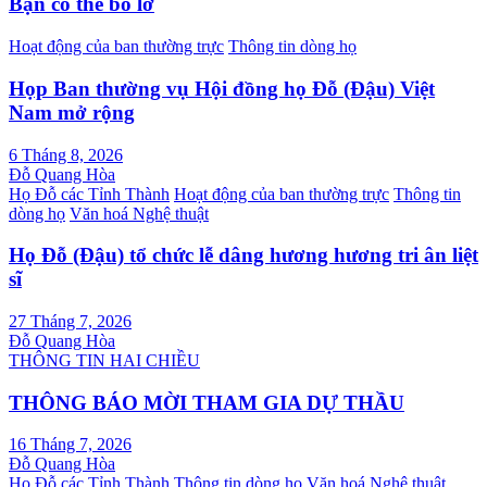
bài
Bạn có thể bỏ lỡ
viết
Hoạt động của ban thường trực
Thông tin dòng họ
Họp Ban thường vụ Hội đồng họ Đỗ (Đậu) Việt
Nam mở rộng
6 Tháng 8, 2026
Đỗ Quang Hòa
Họ Đỗ các Tỉnh Thành
Hoạt động của ban thường trực
Thông tin
dòng họ
Văn hoá Nghệ thuật
Họ Đỗ (Đậu) tổ chức lễ dâng hương hương tri ân liệt
sĩ
27 Tháng 7, 2026
Đỗ Quang Hòa
THÔNG TIN HAI CHIỀU
THÔNG BÁO MỜI THAM GIA DỰ THẦU
16 Tháng 7, 2026
Đỗ Quang Hòa
Họ Đỗ các Tỉnh Thành
Thông tin dòng họ
Văn hoá Nghệ thuật