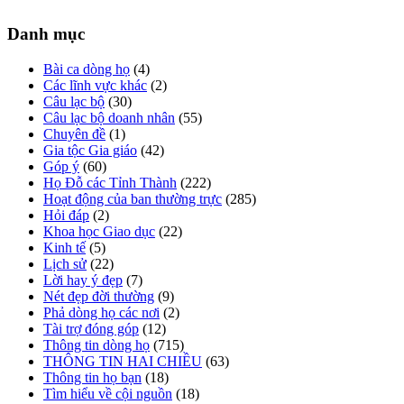
Danh mục
Bài ca dòng họ
(4)
Các lĩnh vực khác
(2)
Câu lạc bộ
(30)
Câu lạc bộ doanh nhân
(55)
Chuyên đề
(1)
Gia tộc Gia giáo
(42)
Góp ý
(60)
Họ Đỗ các Tỉnh Thành
(222)
Hoạt động của ban thường trực
(285)
Hỏi đáp
(2)
Khoa học Giao dục
(22)
Kinh tế
(5)
Lịch sử
(22)
Lời hay ý đẹp
(7)
Nét đẹp đời thường
(9)
Phả dòng họ các nơi
(2)
Tài trợ đóng góp
(12)
Thông tin dòng họ
(715)
THÔNG TIN HAI CHIỀU
(63)
Thông tin họ bạn
(18)
Tìm hiểu về cội nguồn
(18)