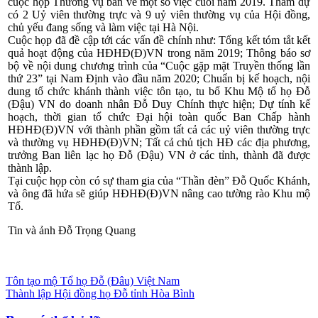
cuộc họp Thường vụ bàn về một số việc cuối năm 2019. Tham dự
có 2 Uỷ viên thường trực và 9 uỷ viên thường vụ của Hội đồng,
chủ yếu đang sống và làm việc tại Hà Nội.
Cuộc họp đã đề cập tới các vấn đề chính như: Tổng kết tóm tắt kết
quả hoạt động của HĐHĐ(Đ)VN trong năm 2019; Thông báo sơ
bộ về nội dung chương trình của “Cuộc gặp mặt Truyền thống lần
thứ 23” tại Nam
Định vào đầu năm 2020; Chuẩn bị kế hoạch, nội
dung tổ chức khánh thành việc tôn tạo, tu bổ Khu Mộ tổ họ Đỗ
(Đậu) VN do doanh nhân Đỗ Duy Chính thực hiện; Dự tính kế
hoạch, thời gian tổ chức Đại hội toàn quốc Ban Chấp hành
HĐHĐ(Đ)VN với thành phần gồm tất cả các uỷ viên thường trực
và thường vụ HĐHĐ(Đ)VN; Tất cả chủ tịch HĐ các địa phương,
trưởng Ban liên lạc họ Đỗ (Đậu) VN ở các tỉnh, thành đã được
thành lập.
Tại cuộc họp còn có sự tham gia của “Thần đèn” Đỗ Quốc Khánh,
và ông đã hứa sẽ giúp HĐHĐ(Đ)VN nâng cao tường rào Khu mộ
Tổ.
Tin và ảnh Đỗ Trọng Quang
Điều
Tôn tạo mộ Tổ họ Đỗ (Đâu) Việt Nam
Thành lập Hội đồng họ Đỗ tỉnh Hòa Bình
hướng