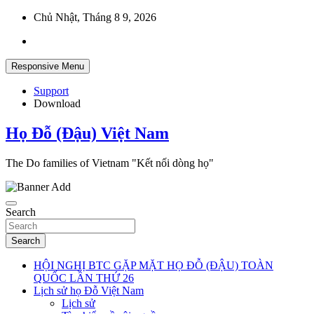
Skip
Chủ Nhật, Tháng 8 9, 2026
to
content
Responsive Menu
Support
Download
Họ Đỗ (Đậu) Việt Nam
The Do families of Vietnam "Kết nối dòng họ"
Search
Search
HỘI NGHỊ BTC GẶP MẶT HỌ ĐỖ (ĐẬU) TOÀN
QUỐC LẦN THỨ 26
Lịch sử họ Đỗ Việt Nam
Lịch sử