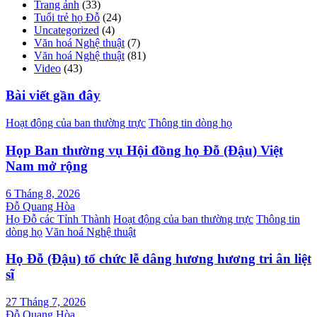
Trang ảnh
(33)
Tuổi trẻ họ Đỗ
(24)
Uncategorized
(4)
Văn hoá Nghệ thuật
(7)
Văn hoá Nghệ thuật
(81)
Video
(43)
Bài viết gần đây
Hoạt động của ban thường trực
Thông tin dòng họ
Họp Ban thường vụ Hội đồng họ Đỗ (Đậu) Việt
Nam mở rộng
6 Tháng 8, 2026
Đỗ Quang Hòa
Họ Đỗ các Tỉnh Thành
Hoạt động của ban thường trực
Thông tin
dòng họ
Văn hoá Nghệ thuật
Họ Đỗ (Đậu) tổ chức lễ dâng hương hương tri ân liệt
sĩ
27 Tháng 7, 2026
Đỗ Quang Hòa