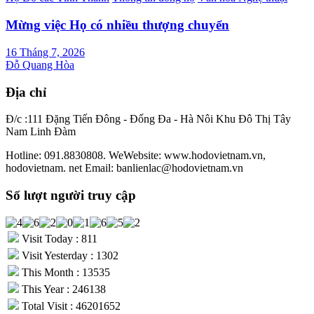
Mừng việc Họ có nhiều thượng chuyển
16 Tháng 7, 2026
Đỗ Quang Hòa
Địa chỉ
Đ/c :111 Đặng Tiến Đông - Đống Đa - Hà Nôi Khu Đô Thị Tây
Nam Linh Đàm
Hotline: 091.8830808. WeWebsite: www.hodovietnam.vn,
hodovietnam. net Email: banlienlac@hodovietnam.vn
Số lượt người truy cập
Visit Today : 811
Visit Yesterday : 1302
This Month : 13535
This Year : 246138
Total Visit : 46201652