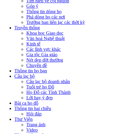
Tìm hiểu về cội nguồn
Góp ý
Thông tin dòng họ
Phả dòng họ các nơi
Trưởng ban liên lạc các thời kỳ
Truyền thống
Khoa học Giao dục
Văn hoá Nghệ thuật
Kinh tế
Các lĩnh vực khác
Gia tộc Gia giáo
Nét đẹp đời thường
Chuyên đề
Thông tin họ bạn
Câu lạc bộ
Câu lạc bộ doanh nhân
Tuổi trẻ họ Đỗ
Họ Đỗ các Tỉnh Thành
Lời hay ý đẹp
Bài ca họ đỗ
Thông tin hai chiều
Hỏi đáp
Thư Viện
Trang ảnh
Video