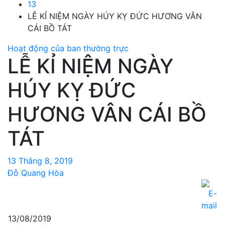
13
LỄ KỈ NIỆM NGÀY HÚY KỴ ĐỨC HƯƠNG VÂN
CÁI BỒ TÁT
Hoạt động của ban thường trực
LỄ KỈ NIỆM NGÀY
HÚY KỴ ĐỨC
HƯƠNG VÂN CÁI BỒ
TÁT
13 Tháng 8, 2019
Đỗ Quang Hòa
13/08/2019