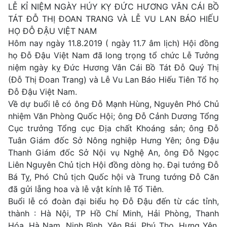
LỄ KỈ NIỆM NGÀY HÚY KỴ ĐỨC HƯƠNG VÂN CÁI BỒ
TÁT ĐỖ THỊ ĐOAN TRANG VÀ LỄ VU LAN BÁO HIẾU
HỌ ĐỖ ĐẬU VIỆT NAM
Hôm nay ngày 11.8.2019 ( ngày 11.7 âm lịch) Hội đồng
họ Đỗ Đậu Việt Nam đã long trọng tổ chức Lễ Tưởng
niệm ngày kỵ Đức Hương Vân Cái Bồ Tát Đỗ Quý Thị
(Đỗ Thị Đoan Trang) và Lễ Vu Lan Báo Hiếu Tiên Tổ họ
Đỗ Đậu Việt Nam.
Về dự buổi lễ có ông Đỗ Mạnh Hùng, Nguyên Phó Chủ
nhiệm Văn Phòng Quốc Hội; ông Đỗ Cảnh Dương Tổng
Cục trưởng Tổng cục Địa chất Khoáng sản; ông Đỗ
Tuâ
n Giám đốc Sở Nông nghiệp Hưng Yên; ông Đậu
Thanh Giám đốc Sở Nội vụ Nghệ An, ông Đỗ Ngọc
Liên Nguyên Chủ tịch Hội đồng dòng họ. Đại tướng Đỗ
Bá Tỵ, Phó Chủ tịch Quốc hội và Trung tướng Đỗ Căn
đã gửi lẵng hoa và lễ vật kính lễ Tổ Tiên.
Buổi lễ có đoàn đại biểu họ Đỗ Đậu đến từ các tỉnh,
thành : Hà Nội, TP Hồ Chí Minh, Hải Phòng, Thanh
Hóa, Hà Nam, Ninh Bình, Yên Bái, Phú Thọ, Hưng Yên,