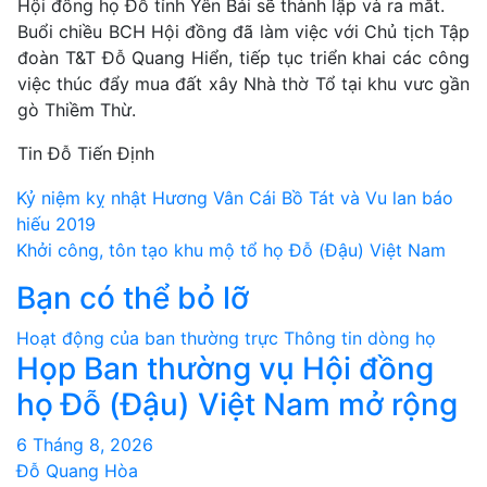
Hội đồng họ Đỗ tỉnh Yên Bái sẽ thành lập và ra mắt.
Buổi chiều BCH Hội đồng đã làm việc với Chủ tịch Tập
đoàn T&T Đỗ Quang Hiển, tiếp tục triển khai các công
việc thúc đẩy mua đất xây Nhà thờ Tổ tại khu vưc gần
gò Thiềm Thừ.
Tin Đỗ Tiến Định
Điều
Kỷ niệm kỵ nhật Hương Vân Cái Bồ Tát và Vu lan báo
hiếu 2019
hướng
Khởi công, tôn tạo khu mộ tổ họ Đỗ (Đậu) Việt Nam
bài
Bạn có thể bỏ lỡ
viết
Hoạt động của ban thường trực
Thông tin dòng họ
Họp Ban thường vụ Hội đồng
họ Đỗ (Đậu) Việt Nam mở rộng
6 Tháng 8, 2026
Đỗ Quang Hòa