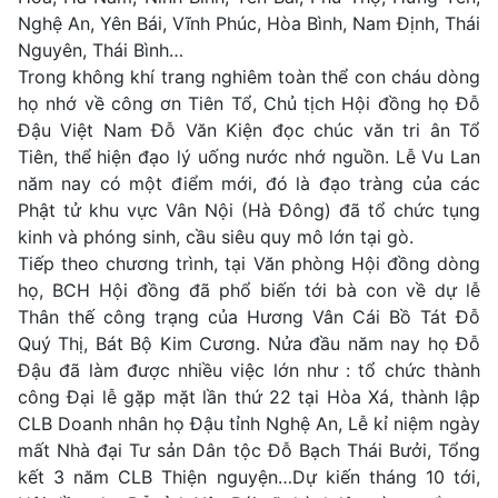
Nghệ An, Yên Bái, Vĩnh Phúc, Hòa Bình, Nam Định, Thái
Nguyên, Thái Bình…
Trong không khí trang nghiêm toàn thể con cháu dòng
họ nhớ về công ơn Tiên Tổ, Chủ tịch Hội đồng họ Đỗ
Đậu Việt Nam Đỗ Văn Kiện đọc chúc văn tri ân Tổ
Tiên, thể hiện đạo lý uống nước nhớ nguồn. Lễ Vu Lan
năm nay có một điểm mới, đó là đạo tràng của các
Phật tử khu vực Vân Nội (Hà Đông) đã tổ chức tụng
kinh và phóng sinh, cầu siêu quy mô lớn tại gò.
Tiếp theo chương trình, tại Văn phòng Hội đồng dòng
họ, BCH Hội đồng đã phổ biến tới bà con về dự lễ
Thân thế công trạng của Hương Vân Cái Bồ Tát Đỗ
Quý Thị, Bát Bộ Kim Cương. Nửa đầu năm nay họ Đỗ
Đậu đã làm được nhiều việc lớn như : tổ chức thành
công Đại lễ gặp mặt lần thứ 22 tại Hòa Xá, thành lập
CLB Doanh nhân họ Đậu tỉnh Nghệ An, Lễ kỉ niệm ngày
mất Nhà đại Tư sản Dân tộc Đỗ Bạch Thái Bưởi, Tổng
kết 3 năm CLB Thiện nguyện…Dự kiến tháng 10 tới,