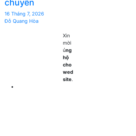
chuyển
16 Tháng 7, 2026
Đỗ Quang Hòa
Xin
mời
ủ
ng
hộ
cho
wed
site
.