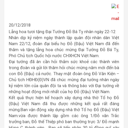
20/12/2018
Lẵng hoa tươi tặng Đại Tướng Đỗ Bá Tỵ nhân ngày 22-12
Nhân dịp kỷ niệm ngày thành lập quân đội nhân dân Việt
Nam 22/12, đoàn đại biểu họ Đỗ (Đậu) Việt Nam đã đến
thăm và tặng lẵng hoa chúc mừng Đại Tướng Đỗ Bá Tỵ,
Phó Chủ tịch Quốc hội nước CHXHCN Việt Nam.
Đại tướng đã ân cần hỏi thắm sức khoẻ các thành viên
trong đoàn và gửi lời thăm hỏi chúc mừng năm mới đến bà
con Đỗ (Đậu) cả nước. Thay mặt đoàn ông Đỗ Văn Kiện –
Chủ tịch HĐHĐ(Đ)VN đã chúc mừng đại tướng nhân ngày
kỷ niệm lớn của quân đội ta và thông báo với Đại tướng về
nh
ững hoạt động mới nhất của họ Đỗ (Đậu) Việt Nam.
Kết quả thực hiện kế hoạch xây dựng nhà thờ Tổ họ Đỗ
(Đậu) Việt Nam đã thu được những kết quả rất đáng
mừng.Ban vận động xây dựng nhà thờ Tổ họ Đỗ (Đậu) Việt
Nam.vừa được thành lập gồm các ông 1/Đỗ văn Trắc
trưởng ban, Đỗ thế Thiệp phó ban thường trực 3/ Đỗ mạnh
Hùng C thành viên . Ban sẽ tiếp nhận 30 tỷ đồng quĩ xây