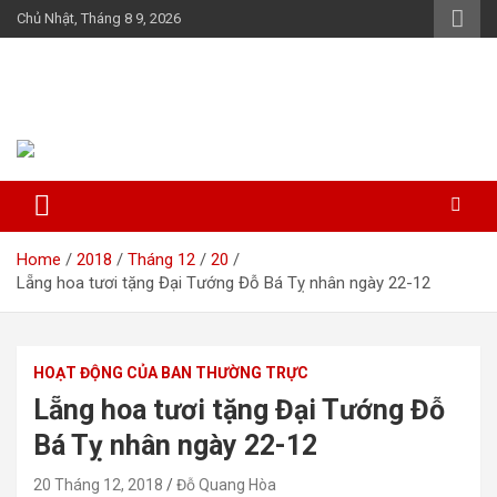
Skip
Chủ Nhật, Tháng 8 9, 2026
to
content
Họ Đỗ (Đậu) Việt Nam
The Do families of Vietnam "Kết nối dòng họ"
Home
2018
Tháng 12
20
Lẵng hoa tươi tặng Đại Tướng Đỗ Bá Tỵ nhân ngày 22-12
HOẠT ĐỘNG CỦA BAN THƯỜNG TRỰC
Lẵng hoa tươi tặng Đại Tướng Đỗ
Bá Tỵ nhân ngày 22-12
20 Tháng 12, 2018
Đỗ Quang Hòa