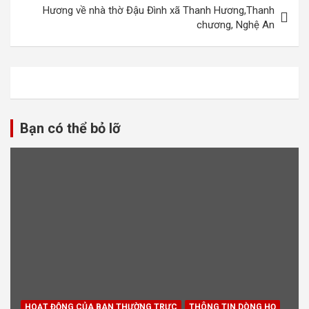
viết
Hương về nhà thờ Đậu Đình xã Thanh Hương,Thanh
chương, Nghệ An
Bạn có thể bỏ lỡ
HOẠT ĐỘNG CỦA BAN THƯỜNG TRỰC
THÔNG TIN DÒNG HỌ