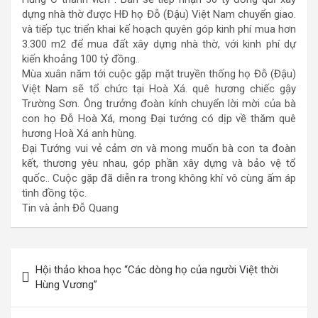
dựng nhà thờ được HĐ họ Đỗ (Đậu) Việt Nam chuyển giao.
và tiếp tục triển khai kế hoạch quyên góp kinh phí mua hơn
3.300 m2 để mua đất xây dựng nhà thờ, với kinh phí dự
kiến khoảng 100 tỷ đồng..
Mùa xuân năm tới cuộc gặp mặt truyền thống họ Đỗ (Đậu)
Việt Nam sẽ tổ chức tại Hoà Xá. quê hương chiếc gậy
Trường Sơn. Ông trưởng đoàn kính chuyển lời mời của bà
con họ Đỗ Hoà Xá, mong Đại tướng có dịp về thăm quê
hương Hoà Xá anh hùng.
Đại Tướng vui vẻ cảm ơn và mong muốn bà con ta đoàn
kết, thương yêu nhau, góp phần xây dựng và bảo vệ tổ
quốc.. Cuộc gặp đã diễn ra trong không khí vô cùng ấm áp
tình đồng tộc.
Tin và ảnh Đỗ Quang
Điều
Hội thảo khoa học “Các dòng họ của người Việt thời
hướng
Hùng Vương”
bài