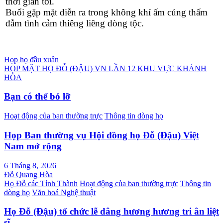
thời gian tới.
Buổi gặp mặt diễn ra trong không khí ấm cúng thấm
đẫm tình cảm thiêng liêng dòng tộc.
Điều
Họp họ đầu xuân
HỌP MẶT HỌ ĐỖ (ĐẬU) VN LẦN 12 KHU VỰC KHÁNH
hướng
HÒA
bài
Bạn có thể bỏ lỡ
viết
Hoạt động của ban thường trực
Thông tin dòng họ
Họp Ban thường vụ Hội đồng họ Đỗ (Đậu) Việt
Nam mở rộng
6 Tháng 8, 2026
Đỗ Quang Hòa
Họ Đỗ các Tỉnh Thành
Hoạt động của ban thường trực
Thông tin
dòng họ
Văn hoá Nghệ thuật
Họ Đỗ (Đậu) tổ chức lễ dâng hương hương tri ân liệt
sĩ