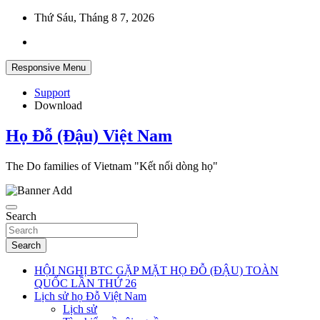
Skip
Thứ Sáu, Tháng 8 7, 2026
to
content
Responsive Menu
Support
Download
Họ Đỗ (Đậu) Việt Nam
The Do families of Vietnam "Kết nối dòng họ"
Search
Search
HỘI NGHỊ BTC GẶP MẶT HỌ ĐỖ (ĐẬU) TOÀN
QUỐC LẦN THỨ 26
Lịch sử họ Đỗ Việt Nam
Lịch sử