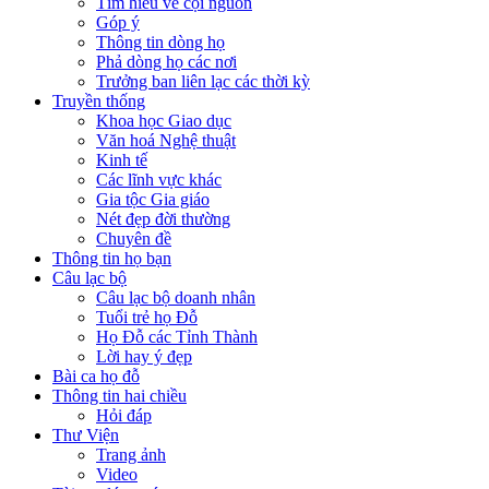
Tìm hiểu về cội nguồn
Góp ý
Thông tin dòng họ
Phả dòng họ các nơi
Trưởng ban liên lạc các thời kỳ
Truyền thống
Khoa học Giao dục
Văn hoá Nghệ thuật
Kinh tế
Các lĩnh vực khác
Gia tộc Gia giáo
Nét đẹp đời thường
Chuyên đề
Thông tin họ bạn
Câu lạc bộ
Câu lạc bộ doanh nhân
Tuổi trẻ họ Đỗ
Họ Đỗ các Tỉnh Thành
Lời hay ý đẹp
Bài ca họ đỗ
Thông tin hai chiều
Hỏi đáp
Thư Viện
Trang ảnh
Video