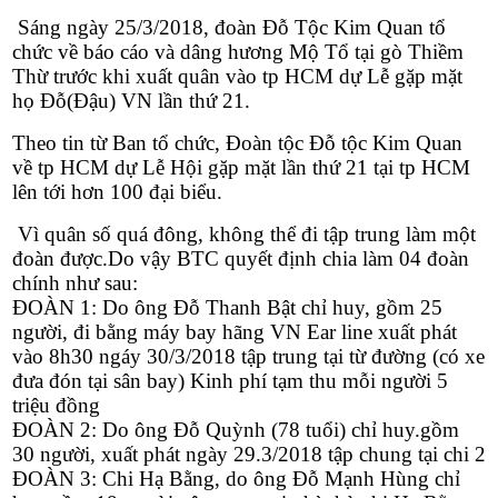
Sáng ngày 25/3/2018, đoàn Đỗ Tộc Kim Quan tổ
chức về báo cáo và dâng hương Mộ Tổ tại gò Thiềm
Thừ trước khi xuất quân vào tp HCM dự Lễ gặp mặt
họ Đỗ(Đậu) VN lần thứ 21.
Theo tin từ Ban tổ chức, Đoàn tộc Đỗ tộc Kim Quan
về tp HCM dự Lễ Hội gặp mặt lần thứ 21 tại tp HCM
lên tới hơn 100 đại biểu.
Vì quân số quá đông, không thể đi tập trung làm một
đoàn được.Do vậy BTC quyết định chia làm 04 đoàn
chính như sau:
ĐOÀN 1: Do ông Đỗ Thanh Bật chỉ huy, gồm 25
người, đi bằng máy bay hãng VN Ear line xuất phát
vào 8h30 ngáy 30/3/2018 tập trung tại từ đường (có xe
đưa đón tại sân bay) Kinh phí tạm thu mỗi người 5
triệu đồng
ĐOÀN 2: Do ông Đỗ Quỳnh (78 tuổi) chỉ huy.gồm
30 người, xuất phát ngày 29.3/2018 tập chung tại chi 2
ĐOÀN 3: Chi Hạ Bằng, do ông Đỗ Mạnh Hùng chỉ