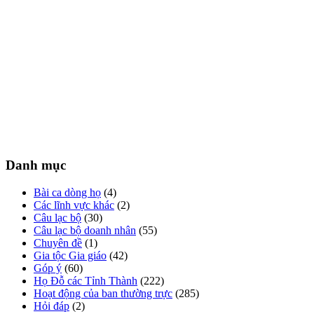
Danh mục
Bài ca dòng họ
(4)
Các lĩnh vực khác
(2)
Câu lạc bộ
(30)
Câu lạc bộ doanh nhân
(55)
Chuyên đề
(1)
Gia tộc Gia giáo
(42)
Góp ý
(60)
Họ Đỗ các Tỉnh Thành
(222)
Hoạt động của ban thường trực
(285)
Hỏi đáp
(2)