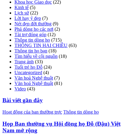
Khoa học Giao dục
(22)
Kinh tế
(5)
Lịch sử
(22)
Lời hay ý đẹp
(7)
Nét đẹp đời thường
(9)
Phả dòng họ các nơi
(2)
Tài trợ đóng góp
(12)
Thông tin dòng họ
(715)
THÔNG TIN HAI CHIỀU
(63)
Thông tin họ bạn
(18)
Tìm hiểu về cội nguồn
(18)
Trang ảnh
(33)
Tuổi trẻ họ Đỗ
(24)
Uncategorized
(4)
Văn hoá Nghệ thuật
(7)
Văn hoá Nghệ thuật
(81)
Video
(43)
Bài viết gần đây
Hoạt động của ban thường trực
Thông tin dòng họ
Họp Ban thường vụ Hội đồng họ Đỗ (Đậu) Việt
Nam mở rộng