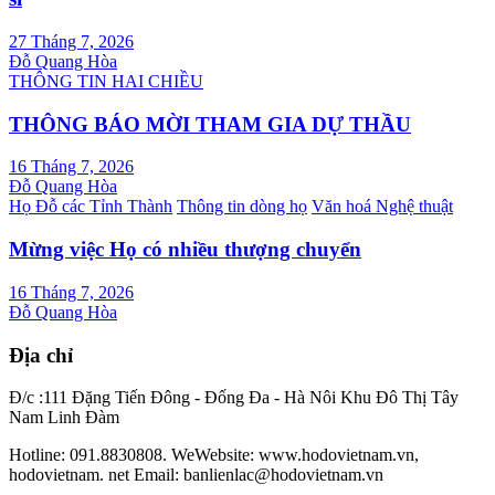
27 Tháng 7, 2026
Đỗ Quang Hòa
THÔNG TIN HAI CHIỀU
THÔNG BÁO MỜI THAM GIA DỰ THẦU
16 Tháng 7, 2026
Đỗ Quang Hòa
Họ Đỗ các Tỉnh Thành
Thông tin dòng họ
Văn hoá Nghệ thuật
Mừng việc Họ có nhiều thượng chuyển
16 Tháng 7, 2026
Đỗ Quang Hòa
Địa chỉ
Đ/c :111 Đặng Tiến Đông - Đống Đa - Hà Nôi Khu Đô Thị Tây
Nam Linh Đàm
Hotline: 091.8830808. WeWebsite: www.hodovietnam.vn,
hodovietnam. net Email: banlienlac@hodovietnam.vn