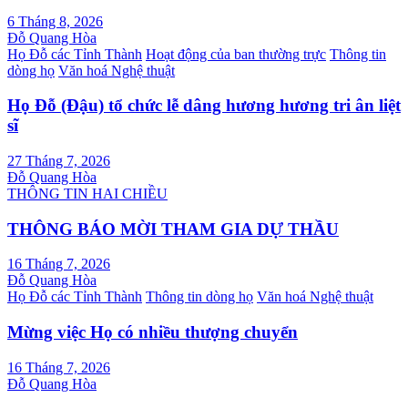
6 Tháng 8, 2026
Đỗ Quang Hòa
Họ Đỗ các Tỉnh Thành
Hoạt động của ban thường trực
Thông tin
dòng họ
Văn hoá Nghệ thuật
Họ Đỗ (Đậu) tổ chức lễ dâng hương hương tri ân liệt
sĩ
27 Tháng 7, 2026
Đỗ Quang Hòa
THÔNG TIN HAI CHIỀU
THÔNG BÁO MỜI THAM GIA DỰ THẦU
16 Tháng 7, 2026
Đỗ Quang Hòa
Họ Đỗ các Tỉnh Thành
Thông tin dòng họ
Văn hoá Nghệ thuật
Mừng việc Họ có nhiều thượng chuyển
16 Tháng 7, 2026
Đỗ Quang Hòa