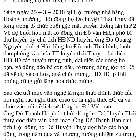
2- Hội đồng họ Đỗ huyện Thái Thụy
Sáng ngày 25 – 3 – 2018 tại Hội trường nhà hàng
Hoàng phương. Hội đồng họ Đỗ huyện Thái Thụy đã
long trọng tổ chức buổi gặp mặt truyền thống lần thứ 2
Về dự buổi họp mặt có đồng chí Đỗ văn Hiện phó bí
thư huyện ủy chủ tịch HĐND huyện, ông Đỗ Quang
Nguyên phó ct Hội đồng họ Đỗ tỉnh Thái bình, lãnh
đạo phòng văn hóa TT huyện thái Thụy…đại diện
HĐHĐ các huyện trong tỉnh, đại diện các dòng họ
bạn, và đông đảo bà con dâu, rể trong dòng tộc họ Đỗ
đã về dự và có hoa, quà
chúc
mừng
. HĐHĐ tp Hải
phòng cũng gửi lãng hoa
chúc mừng
.
Sau các tiết mục văn nghệ là nghi thức chính thức của
hội nghị sau nghi thức chào cờ là nghi thức Đỗ ca và
chúc văn nói về lịch sử dòng họ Đỗ Việt nam.
Ông Đỗ Thanh Hà phó ct hội đồng họ Đỗ Huyên Thái
thụy đọc diễn văn khai mạc. Ông Đỗ Thanh Bản chủ
tịch Hội đồng họ Đỗ Huyện Thụy đọc báo cáo hoạt
động trong năm qua và phương hướng nhiệm vụ trong