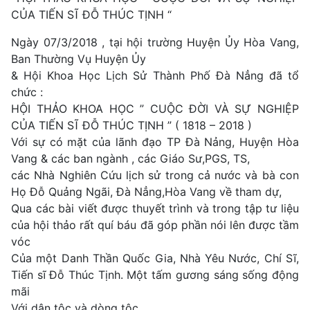
CỦA TIẾN SĨ ĐỖ THÚC TỊNH “
Ngày 07/3/2018 , tại hội trường Huyện Ủy Hòa Vang,
Ban Thường Vụ Huyện Ủy
& Hội Khoa Học Lịch Sử Thành Phố Đà Nẳng đã tổ
chức :
HỘI THẢO KHOA HỌC ” CUỘC ĐỜI VÀ SỰ NGHIỆP
CỦA TIẾN SĨ ĐỖ THÚC TỊNH ” ( 1818 – 2018 )
Với sự có mặt của lãnh đạo TP Đà Nảng, Huyện Hòa
Vang & các ban ngành , các Giáo Sư,PGS, TS,
các Nhà Nghiên Cứu lịch sử trong cả nước và bà con
Họ Đỗ Quảng Ngãi, Đà Nẳng,Hòa Vang về tham dự,
Qua các bài viết được thuyết trình và trong tập tư liệu
của hội thảo rất quí báu đã góp phần nói lên được tầm
vóc
Của một Danh Thần Quốc Gia, Nhà Yêu Nước, Chí Sĩ,
Tiến sĩ Đỗ Thúc Tịnh. Một tấm gương sáng sống động
mãi
Với dân tộc và dòng tộc.