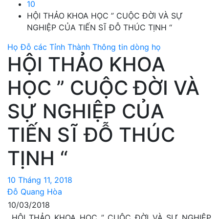
10
HỘI THẢO KHOA HỌC ” CUỘC ĐỜI VÀ SỰ
NGHIỆP CỦA TIẾN SĨ ĐỖ THÚC TỊNH “
Họ Đỗ các Tỉnh Thành
Thông tin dòng họ
HỘI THẢO KHOA
HỌC ” CUỘC ĐỜI VÀ
SỰ NGHIỆP CỦA
TIẾN SĨ ĐỖ THÚC
TỊNH “
10 Tháng 11, 2018
Đỗ Quang Hòa
10/03/2018
HỘI THẢO KHOA HỌC ” CUỘC ĐỜI VÀ SỰ NGHIỆP