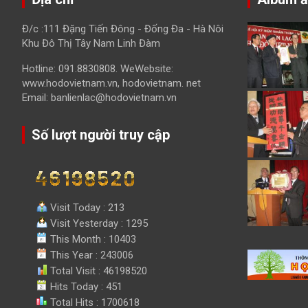
Đ/c :111 Đặng Tiến Đông - Đống Đa - Hà Nôi
Khu Đô Thị Tây Nam Linh Đàm
Hotline: 091.8830808. WeWebsite:
www.hodovietnam.vn, hodovietnam. net
Email: banlienlac@hodovietnam.vn
Số lượt người truy cập
Visit Today : 213
Visit Yesterday : 1295
This Month : 10403
This Year : 243006
Total Visit : 46198520
Hits Today : 451
Total Hits : 1700618