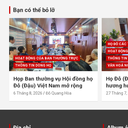
viết
Bạn có thể bỏ lỡ
HỌ ĐỖ CÁC
HOẠT ĐỘNG
HOẠT ĐỘNG CỦA BAN THƯỜNG TRỰC
THÔNG TIN
THÔNG TIN DÒNG HỌ
VĂN HOÁ N
Họp Ban thường vụ Hội đồng họ
Họ Đỗ (Đ
Đỗ (Đậu) Việt Nam mở rộng
hương hươ
6 Tháng 8, 2026
Đỗ Quang Hòa
27 Tháng 7,
Địa chỉ
Album 