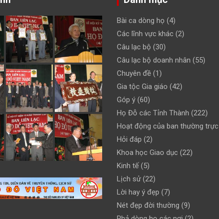
Bài ca dòng họ
(4)
Các lĩnh vực khác
(2)
Câu lạc bộ
(30)
Câu lạc bộ doanh nhân
(55)
Chuyên đề
(1)
Gia tộc Gia giáo
(42)
Góp ý
(60)
Họ Đỗ các Tỉnh Thành
(222)
Hoạt động của ban thường trực
Hỏi đáp
(2)
Khoa học Giao dục
(22)
Kinh tế
(5)
Lịch sử
(22)
Lời hay ý đẹp
(7)
Nét đẹp đời thường
(9)
Phả dòng họ các nơi
(2)