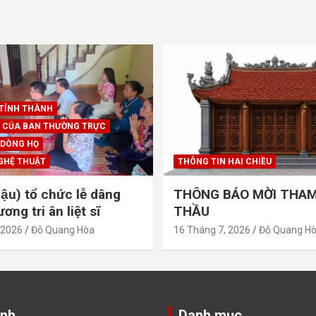
 TỈNH THÀNH
 CỦA BAN THƯỜNG TRỰC
 DÒNG HỌ
GHỆ THUẬT
THÔNG TIN HAI CHIỀU
ậu) tổ chức lễ dâng
THÔNG BÁO MỜI THAM
ng tri ân liệt sĩ
THẦU
 2026
Đỗ Quang Hòa
16 Tháng 7, 2026
Đỗ Quang H
ảnh
Danh mục