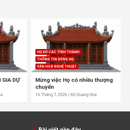
HỌ ĐỖ CÁC TỈNH THÀNH
THÔNG TIN DÒNG HỌ
VĂN HOÁ NGHỆ THUẬT
 GIA DỰ
Mừng việc Họ có nhiều thượng
chuyển
òa
16 Tháng 7, 2026
Đỗ Quang Hòa
Bài viết gần đây