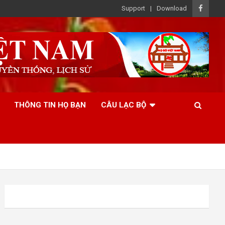
Support
Download
THÔNG TIN HỌ BẠN
CÂU LẠC BỘ