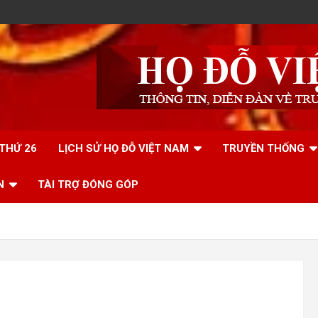
 THỨ 26
LỊCH SỬ HỌ ĐỖ VIỆT NAM
TRUYỀN THỐNG
N
TÀI TRỢ ĐÓNG GÓP