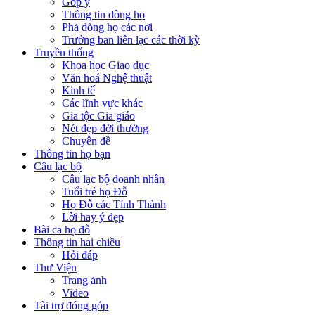
Góp ý
Thông tin dòng họ
Phả dòng họ các nơi
Trưởng ban liên lạc các thời kỳ
Truyền thống
Khoa học Giao dục
Văn hoá Nghệ thuật
Kinh tế
Các lĩnh vực khác
Gia tộc Gia giáo
Nét đẹp đời thường
Chuyên đề
Thông tin họ bạn
Câu lạc bộ
Câu lạc bộ doanh nhân
Tuổi trẻ họ Đỗ
Họ Đỗ các Tỉnh Thành
Lời hay ý đẹp
Bài ca họ đỗ
Thông tin hai chiều
Hỏi đáp
Thư Viện
Trang ảnh
Video
Tài trợ đóng góp