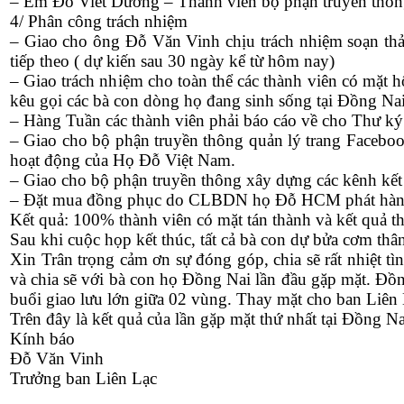
– Em Đỗ Viết Dương – Thành viên bộ phận truyền thô
4/ Phân công trách nhiệm
– Giao cho ông Đỗ Văn Vinh chịu trách nhiệm soạn thả
tiếp theo ( dự kiến sau 30 ngày kể từ hôm nay)
– Giao trách nhiệm cho toàn thể các thành viên có mặt h
kêu gọi các bà con dòng họ đang sinh sống tại Đồng Nai
– Hàng Tuần các thành viên phải báo cáo về cho Thư ký
– Giao cho bộ phận truyền thông quản lý trang Faceboo
hoạt động của Họ Đỗ Việt Nam.
– Giao cho bộ phận truyền thông xây dựng các kênh kết n
– Đặt mua đồng phục do CLBDN họ Đỗ HCM phát hành 
Kết quả: 100% thành viên có mặt tán thành và kết quả 
Sau khi cuộc họp kết thúc, tất cả bà con dự bửa cơm th
Xin Trân trọng cảm ơn sự đóng góp, chia sẽ rất nhiệt 
và chia sẽ với bà con họ Đồng Nai lần đầu gặp mặt. Đồ
buổi giao lưu lớn giữa 02 vùng. Thay mặt cho ban Liên
Trên đây là kết quả của lần gặp mặt thứ nhất tại Đồng 
Kính báo
Đỗ Văn Vinh
Trưởng ban Liên Lạc