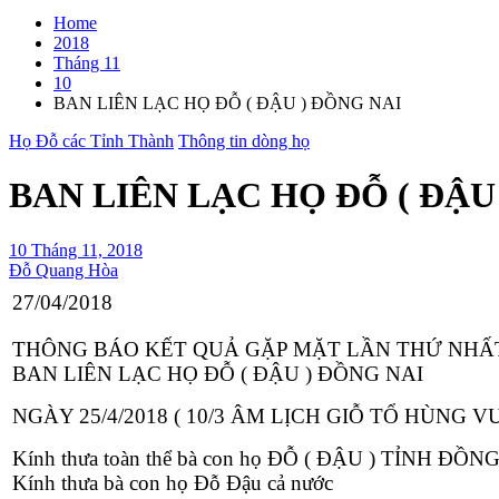
Home
2018
Tháng 11
10
BAN LIÊN LẠC HỌ ĐỖ ( ĐẬU ) ĐỒNG NAI
Họ Đỗ các Tỉnh Thành
Thông tin dòng họ
BAN LIÊN LẠC HỌ ĐỖ ( ĐẬU
10 Tháng 11, 2018
Đỗ Quang Hòa
27/04/2018
THÔNG BÁO KẾT QUẢ GẶP MẶT LẦN THỨ NHẤ
BAN LIÊN LẠC HỌ ĐỖ ( ĐẬU ) ĐỒNG NAI
NGÀY 25/4/2018 ( 10/3 ÂM LỊCH GIỖ TỔ HÙNG 
Kính thưa toàn thể bà con họ ĐỖ ( ĐẬU ) TỈNH ĐỒN
Kính thưa bà con họ Đỗ Đậu cả nước