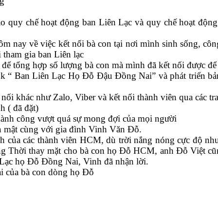
ng
o quy chế hoạt động ban Liên Lạc và quy chế hoạt động
ôm nay về việc kết nối bà con tại nơi mình sinh sống, côn
 tham gia ban Liên lạc
 để tổng hợp số lượng bà con mà mình đã kết nối được để 
k “ Ban Liên Lạc Họ Đỗ Đậu Đồng Nai” và phát triển bản 
ối khác như Zalo, Viber và kết nối thành viên qua các tr
( đã đặt)
thành công vượt quá sự mong đợi của mọi người
ân mật cùng với gia đình Vinh Văn Đỗ.
tình của các thành viên HCM, dù trời nắng nóng cực độ n
ng Thời thay mặt cho bà con họ Đỗ HCM, anh Đỗ Việt cũn
 Lạc họ Đỗ Đồng Nai, Vinh đã nhận lời.
Nai của bà con dòng họ Đỗ