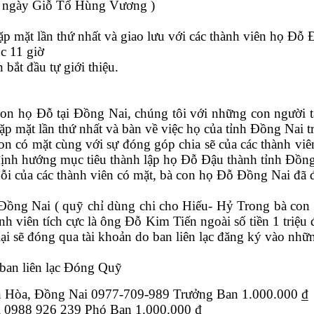
à ngày Giỗ Tổ Hùng Vương )
gặp mặt lần thứ nhất và giao lưu với các thành viên họ
úc 11 giờ
 bắt đầu tự giới thiệu.
 họ Đỗ tại Đồng Nai, chúng tôi với những con người tâ
ặp mặt lần thứ nhất và bàn về việc họ của tỉnh Đồng Nai tr
 có mặt cùng với sự đóng góp chia sẽ của các thành viên
ẽ định hướng mục tiêu thành lập họ Đỗ Đậu thành tỉnh Đồn
ỗi của các thành viên có mặt, bà con họ Đỗ Đồng Nai đã đ
ồng Nai ( quỹ chỉ dùng chi cho Hiếu- Hỷ Trong bà con 
nh viên tích cực là ông Đỗ Kim Tiến ngoài số tiền 1 triệ
lại sẽ đóng qua tài khoản do ban liên lạc đăng ký vào nhữ
 ban liên lạc Đóng Quỹ
ên Hòa, Đồng Nai 0977-709-989 Trưởng Ban 1.000.000 ₫
 0988 926 239 Phó Ban 1.000.000 ₫