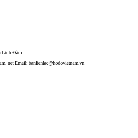
m Linh Đàm
am. net Email: banlienlac@hodovietnam.vn