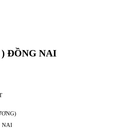
 ) ĐỒNG NAI
T
VƯƠNG)
G NAI