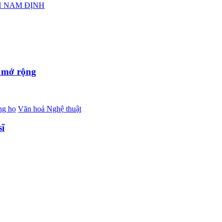
H NAM ĐỊNH
m mở rộng
ng họ
Văn hoá Nghệ thuật
sĩ