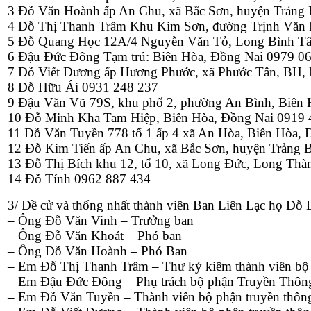
3 Đỗ Văn Hoành ấp An Chu, xã Bắc Sơn, huyện Trảng
4 Đỗ Thị Thanh Trâm Khu Kim Sơn, đường Trịnh Văn D
5 Đỗ Quang Học 12A/4 Nguyễn Văn Tỏ, Long Bình Tâ
6 Đậu Đức Đông Tạm trú: Biên Hòa, Đồng Nai 0979 06
7 Đỗ Viết Dương ấp Hương Phước, xã Phước Tân, BH, 
8 Đỗ Hữu Ái 0931 248 237
9 Đậu Văn Vũ 79S, khu phố 2, phường An Bình, Biên 
10 Đỗ Minh Kha Tam Hiệp, Biên Hòa, Đồng Nai 0919 
11 Đỗ Văn Tuyền 778 tổ 1 ấp 4 xã An Hòa, Biên Hòa, 
12 Đỗ Kim Tiến ấp An Chu, xã Bắc Sơn, huyện Trảng 
13 Đỗ Thị Bích khu 12, tổ 10, xã Long Đức, Long Thà
14 Đỗ Tính 0962 887 434
3/ Đề cử và thống nhất thành viên Ban Liên Lạc họ Đỗ 
– Ông Đỗ Văn Vinh – Trưởng ban
– Ông Đỗ Văn Khoát – Phó ban
– Ông Đỗ Văn Hoành – Phó Ban
– Em Đỗ Thị Thanh Trâm – Thư ký kiêm thành viên bộ 
– Em Đậu Đức Đông – Phụ trách bộ phận Truyền Thôn
– Em Đỗ Văn Tuyền – Thành viên bộ phận truyền thôn