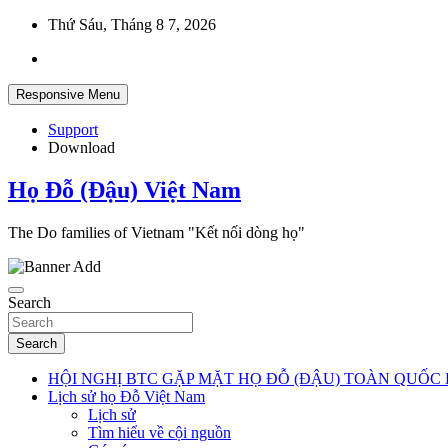
Skip
Thứ Sáu, Tháng 8 7, 2026
to
content
Responsive Menu
Support
Download
Họ Đỗ (Đậu) Việt Nam
The Do families of Vietnam "Kết nối dòng họ"
Search
Search
HỘI NGHỊ BTC GẶP MẶT HỌ ĐỖ (ĐẬU) TOÀN QUỐC 
Lịch sử họ Đỗ Việt Nam
Lịch sử
Tìm hiểu về cội nguồn