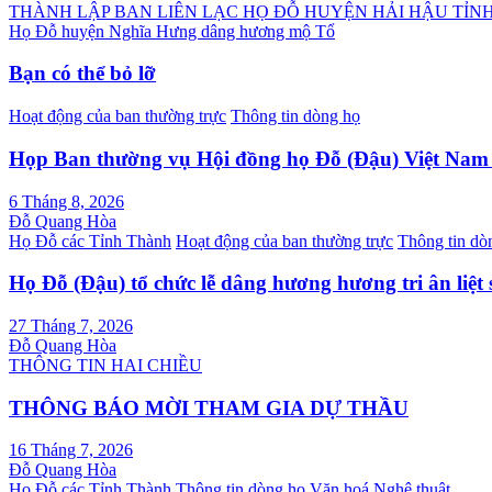
Điều
THÀNH LẬP BAN LIÊN LẠC HỌ ĐỖ HUYỆN HẢI HẬU TỈN
Họ Đỗ huyện Nghĩa Hưng dâng hương mộ Tổ
hướng
bài
Bạn có thể bỏ lỡ
viết
Hoạt động của ban thường trực
Thông tin dòng họ
Họp Ban thường vụ Hội đồng họ Đỗ (Đậu) Việt Na
6 Tháng 8, 2026
Đỗ Quang Hòa
Họ Đỗ các Tỉnh Thành
Hoạt động của ban thường trực
Thông tin dò
Họ Đỗ (Đậu) tổ chức lễ dâng hương hương tri ân liệt 
27 Tháng 7, 2026
Đỗ Quang Hòa
THÔNG TIN HAI CHIỀU
THÔNG BÁO MỜI THAM GIA DỰ THẦU
16 Tháng 7, 2026
Đỗ Quang Hòa
Họ Đỗ các Tỉnh Thành
Thông tin dòng họ
Văn hoá Nghệ thuật