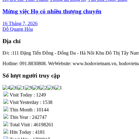
Mừng việc Họ có nhiều thượng chuyển
16 Tháng 7, 2026
Đỗ Quang Hòa
Địa chỉ
Đ/c :111 Đặng Tiến Đông - Đống Đa - Hà Nôi Khu Đô Thị Tây Na
Hotline: 091.8830808. WeWebsite: www.hodovietnam.vn, hodovietn
Số lượt người truy cập
Visit Today : 1249
Visit Yesterday : 1538
This Month : 10144
This Year : 242747
Total Visit : 46198261
Hits Today : 4181