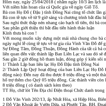
Hôm nay, ngày 25/04/2018 ( nhằm ngày 10/3 âm lịch l
Với niềm hân hoan của cả Quốc gia về ngày Giỗ Tổ.
Bà con Họ Đỗ ( Đậu ) tỉnh Đồng Nai cũng tổ chức lần 
Bà con tề tựu về từ 9 giờ sáng và chương trình bắt đầu l
Sau nghi thức thắp nén nhang cáo bạch tổ tiên, thì bà con
Sau phần giới thiệu thì bắt đầu tiến hành thảo luận
Kính thưa bà con !
Với mong muốn xây dựng một mái nhà chung cho bà con
ngày nghỉ lễ cùng tề tựu về tư gia của Vinh Văn Đỗ để g
Sự Đồng Tâm, Đồng Thuận, Đồng Hành của tất cả bả con
liên quan đến việc thành lập Ban Liên Lạc và sau đó s
Sau gần 2 giờ đồng hồ tham luận, đóng góp ý kiến sôi n
1/ Thành Lập ban liên lạc Họ Đỗ Đậu tỉnh Đồng Nai
2/ Thành Lập Quỹ hoạt động của ban Liên Lạc Họ Đỗ Đ
động nào): Đến nay đã thu được 8 triệu đồng và một thà
hổ trợ thêm cho Quỹ 05 triệu đồng. Các thành viên còn 
8 triệu đồng ( có danh sách kèm theo)
TT Họ, chữ lót Tên Địa chỉ Điện thoại Chức danh trong
1 Đỗ Văn Vinh 202/13, ấp Nhất Hòa, xã Hiệp Hòa, Bi
2 Đỗ Văn Khoát ấp Vườn Dừa, xã Phước Tân, BH, Đnai