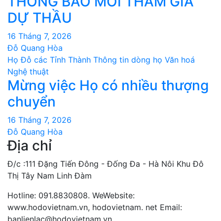
THÔNG BÁO MỜI THAM GIA
DỰ THẦU
16 Tháng 7, 2026
Đỗ Quang Hòa
Họ Đỗ các Tỉnh Thành
Thông tin dòng họ
Văn hoá
Nghệ thuật
Mừng việc Họ có nhiều thượng
chuyển
16 Tháng 7, 2026
Đỗ Quang Hòa
Địa chỉ
Đ/c :111 Đặng Tiến Đông - Đống Đa - Hà Nôi Khu Đô
Thị Tây Nam Linh Đàm
Hotline: 091.8830808. WeWebsite:
www.hodovietnam.vn, hodovietnam. net Email:
banlienlac@hodovietnam.vn