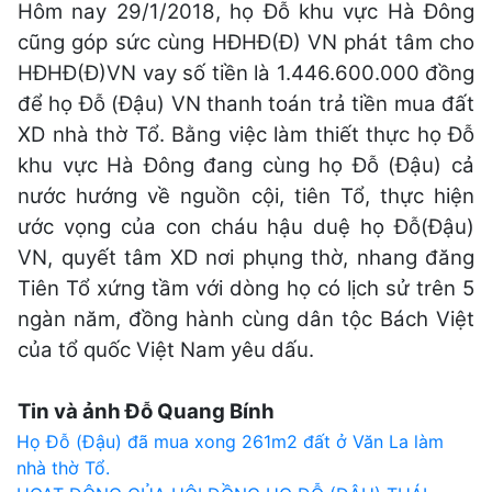
Hôm nay 29/1/2018, họ Đỗ khu vực Hà Đông
cũng góp sức cùng HĐHĐ(Đ) VN phát tâm cho
HĐHĐ(Đ)VN vay số tiền là 1.446.600.000 đồng
để họ Đỗ (Đậu) VN thanh toán trả tiền mua đất
XD nhà thờ Tổ. Bằng việc làm thiết thực họ Đỗ
khu vực Hà Đông đang cùng họ Đỗ (Đậu) cả
nước hướng về nguồn cội, tiên Tổ, thực hiện
ước vọng của con cháu hậu duệ họ Đỗ(Đậu)
VN, quyết tâm XD nơi phụng thờ, nhang đăng
Tiên Tổ xứng tầm với dòng họ có lịch sử trên 5
ngàn năm, đồng hành cùng dân tộc Bách Việt
của tổ quốc Việt Nam yêu dấu.
Tin và ảnh Đỗ Quang Bính
Điều
Họ Đỗ (Đậu) đã mua xong 261m2 đất ở Văn La làm
nhà thờ Tổ.
hướng