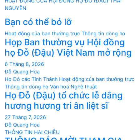
HOẠT ĐỘNG CỦA HỘI ĐỒNG HỌ ĐỖ (ĐẬU) THÁI
bài
NGUYÊN
Bạn có thể bỏ lỡ
viết
Hoạt động của ban thường trực
Thông tin dòng họ
Họp Ban thường vụ Hội đồng
họ Đỗ (Đậu) Việt Nam mở rộng
6 Tháng 8, 2026
Đỗ Quang Hòa
Họ Đỗ các Tỉnh Thành
Hoạt động của ban thường trực
Thông tin dòng họ
Văn hoá Nghệ thuật
Họ Đỗ (Đậu) tổ chức lễ dâng
hương hương tri ân liệt sĩ
27 Tháng 7, 2026
Đỗ Quang Hòa
THÔNG TIN HAI CHIỀU