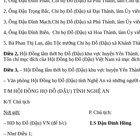
1, Ông Đậu Đình Phàn, Chi họ Đỗ (Đậu) xã Phú Thành, làm Chủ tị
2, Ông Đậu Trọng Bắc, Chi họ Đỗ (Đậu) xã Đại Thành, làm Ủy viê
3, Ông Đậu Đình Mạch,Chi họ Đỗ (Đậu) xã Phú Thành, làm Ủy vi
4, Ông Đậu Đình Biên, Chi họ Đỗ (Đậu) xã Hoa Thành, làm Ủy vi
5, Bà Phan Thị Lan, dâu Tộc trưởng Chi họ Đỗ (Đậu) xã Khánh Th
Điều 2,
Hội Đồng lâm thời họ Đỗ (Đậu) khu vực huyện Yên Thành, t
Tôn chỉ mục đích của Hội Đồng họ Đỗ (Đậu) Việt Nam và mục đích
Điều 3,
– Hội Đồng lâm thời họ Đỗ (Đậu) khu vực huyện Yên Thành 
– Văn phòng Hội Đồng họ Đỗ (Đậu) tỉnh Nghệ An và những người có 
T/M HỘI ĐỒNG HỌ ĐỖ (ĐẬU) TỈNH NGHỆ AN
K/T Chủ tịch
Nơi gửi:
P. Chủ tịch:
– HĐ họ Đỗ (Đậu) VN (để b/c)
LS Đậu Đình Hồng
– Như Điều 1;