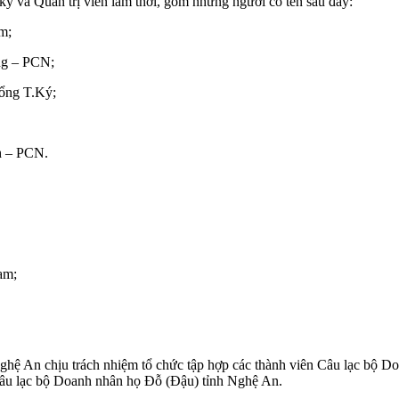
 và Quản trị viên lâm thời, gồm những người có tên sau đây:
m;
g – PCN;
ng T.Ký;
h – PCN.
am;
ghệ An chịu trách nhiệm tổ chức tập hợp các thành viên Câu lạc bộ D
 Câu lạc bộ Doanh nhân họ Đỗ (Đậu) tỉnh Nghệ An.