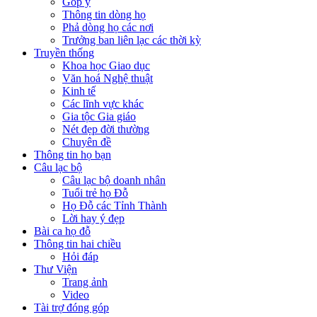
Góp ý
Thông tin dòng họ
Phả dòng họ các nơi
Trưởng ban liên lạc các thời kỳ
Truyền thống
Khoa học Giao dục
Văn hoá Nghệ thuật
Kinh tế
Các lĩnh vực khác
Gia tộc Gia giáo
Nét đẹp đời thường
Chuyên đề
Thông tin họ bạn
Câu lạc bộ
Câu lạc bộ doanh nhân
Tuổi trẻ họ Đỗ
Họ Đỗ các Tỉnh Thành
Lời hay ý đẹp
Bài ca họ đỗ
Thông tin hai chiều
Hỏi đáp
Thư Viện
Trang ảnh
Video
Tài trợ đóng góp