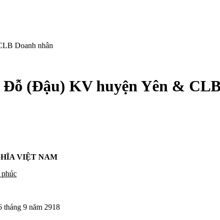
 CLB Doanh nhân
ọ Đỗ (Đậu) KV huyện Yên & CL
HĨA VIỆT NAM
 phúc
g 9 năm 2918