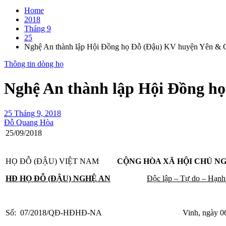
Home
2018
Tháng 9
25
Nghệ An thành lập Hội Đồng họ Đỗ (Đậu) KV huyện Yên &
Thông tin dòng họ
Nghệ An thành lập Hội Đồng h
25 Tháng 9, 2018
Đỗ Quang Hòa
25/09/2018
HỌ ĐỖ (ĐẬU) VIỆT NAM
CỘNG HÒA XÃ HỘI CHỦ NG
HĐ HỌ ĐỖ (ĐẬU) NGHỆ AN
Độc lập – Tự do – Hạnh
Số: 07/2018/QĐ-HĐHĐ-NA Vinh, ngày 06 thán