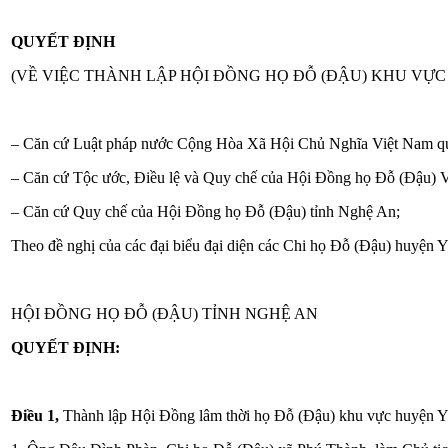
QUYẾT ĐỊNH
(VỀ VIỆC THÀNH LẬP HỘI ĐỒNG HỌ ĐỖ (ĐẬU) KHU VỰ
– Căn cứ Luật pháp nước Cộng Hòa Xã Hội Chủ Nghĩa Việt Nam quy
– Căn cứ Tộc ước, Điều lệ và Quy chế của Hội Đồng họ Đỗ (Đậu) 
– Căn cứ Quy chế của Hội Đồng họ Đỗ (Đậu) tỉnh Nghệ An;
Theo đề nghị của các đại biểu đại diện các Chi họ Đỗ (Đậu) huyện Y
HỘI ĐỒNG HỌ ĐỖ (ĐẬU) TỈNH NGHỆ AN
QUYẾT ĐỊNH:
Điều 1,
Thành lập Hội Đồng lâm thời họ Đỗ (Đậu) khu vực huyện Yê