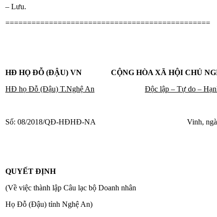
– Lưu.
===============================================
HĐ HỌ ĐỖ (ĐẬU) VN CỘNG HÒA XÃ HỘI CHỦ NGH
HĐ họ Đỗ (Đậu) T.Nghệ An
Độc lập – Tự do – Hạn
Số: 08/2018/QĐ-HĐHĐ-NA Vinh, ngày 20 th
QUYẾT ĐỊNH
(Về việc thành lập Câu lạc bộ Doanh nhân
Họ Đỗ (Đậu) tỉnh Nghệ An)