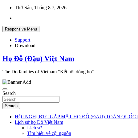
Skip
Thứ Sáu, Tháng 8 7, 2026
to
content
Responsive Menu
Support
Download
Họ Đỗ (Đậu) Việt Nam
The Do families of Vietnam "Kết nối dòng họ"
Search
Search
HỘI NGHỊ BTC GẶP MẶT HỌ ĐỖ (ĐẬU) TOÀN QUỐC 
Lịch sử họ Đỗ Việt Nam
Lịch sử
Tìm hiểu về cội nguồn