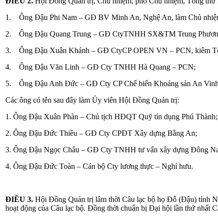
ĐIỀU 2.
Hội Đồng Quản trị, Chủ nhiệm, phó Chủ nhiệm, Tổng thư ký
1. Ông Đậu Phi Nam – GĐ BV Minh An, Nghệ An, làm Chủ nhiệ
2. Ông Đậu Quang Trung – GĐ CtyTNHH SX&TM Trung Phươn
3. Ông Đậu Xuân Khánh – GĐ CtyCP OPEN VN – PCN, kiêm Tổ
4. Ông Đậu Văn Linh – GĐ Cty TNHH Hà Quang – PCN;
5. Ông Đậu Anh Đức – GĐ Cty CP Chế biến Khoáng sản An Vin
Các ông có tên sau đây làm Ủy viên Hội Đồng Quản trị:
1. Ông Đậu Xuân Phàn – Chủ tịch HĐQT Quỹ tín dụng Phú Thành;
2. Ông Đậu Đức Thiều – GĐ Cty CPĐT Xây dựng Bằng An;
3. Ông Đậu Ngọc Châu – GĐ Cty TNHH tư vấn xây dựng Đông N
4. Ông Đậu Đức Toàn – Cán bộ Cty lương thực – Nghỉ hưu.
ĐIỀU 3.
Hội Đồng Quản trị lâm thời Câu lạc bộ họ Đỗ (Đậu) tỉnh N
hoạt động của Câu lạc bộ. Đồng thời chuẩn bị Đại hội lần thứ nhất