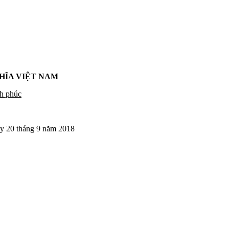
ĨA VIỆT NAM
h phúc
áng 9 năm 2018