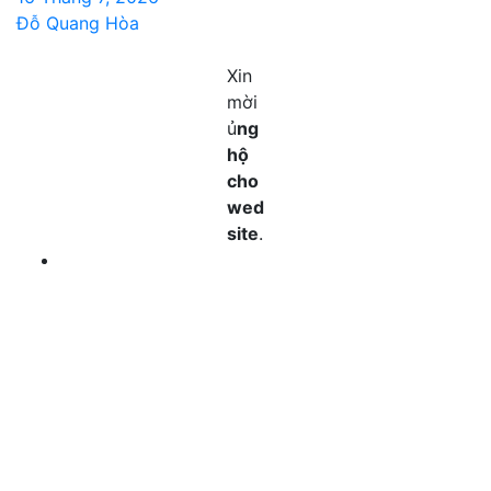
Đỗ Quang Hòa
Xin
mời
ủ
ng
hộ
cho
wed
site
.