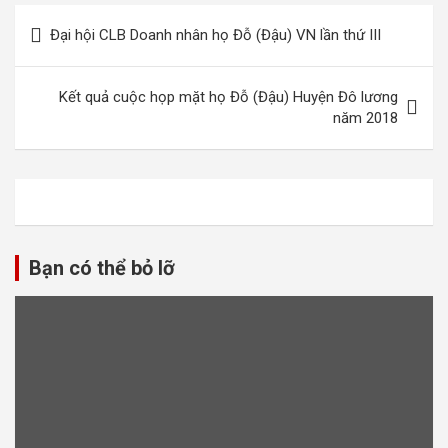
Điều
Đại hội CLB Doanh nhân họ Đỗ (Đậu) VN lần thứ III
hướng
bài
Kết quả cuộc họp mặt họ Đỗ (Đậu) Huyện Đô lương
viết
năm 2018
Bạn có thể bỏ lỡ