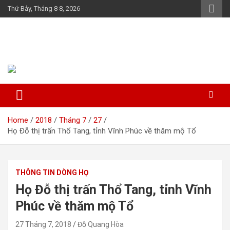
Skip
Thứ Bảy, Tháng 8 8, 2026
to
content
Họ Đỗ (Đậu) Việt Nam
The Do families of Vietnam "Kết nối dòng họ"
Home
2018
Tháng 7
27
Họ Đỗ thị trấn Thổ Tang, tỉnh Vĩnh Phúc về thăm mộ Tổ
THÔNG TIN DÒNG HỌ
Họ Đỗ thị trấn Thổ Tang, tỉnh Vĩnh
Phúc về thăm mộ Tổ
27 Tháng 7, 2018
Đỗ Quang Hòa