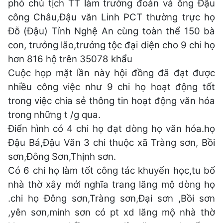
phó chủ tịch TT làm trưởng đoàn và ông Đậu
công Châu,Đậu văn Linh PCT thường trực họ
Đỗ (Đậu) Tỉnh Nghệ An cùng toàn thể 150 bà
con, trưởng lão,trưởng tộc đại diện cho 9 chi họ
hơn 816 hộ trên 35078 khẩu
Cuộc họp mặt lần này hội đồng đã đạt được
nhiều công việc như 9 chi họ hoạt động tốt
trong việc chia sẻ thông tin hoạt động văn hóa
trong những t /g qua.
Điển hình có 4 chi họ đạt dòng họ văn hóa.họ
Đậu Bá,Đậu Văn 3 chi thuộc xã Tràng sơn, Bồi
sơn,Đông Sơn,Thịnh sơn.
Có 6 chi họ làm tốt công tác khuyến học,tu bổ
nhà thờ xây mới nghĩa trang lăng mộ dòng họ
.chi họ Đông sơn,Tràng sơn,Đại sơn ,Bồi sơn
,yên sơn,minh sơn có pt xd lăng mộ nhà thờ