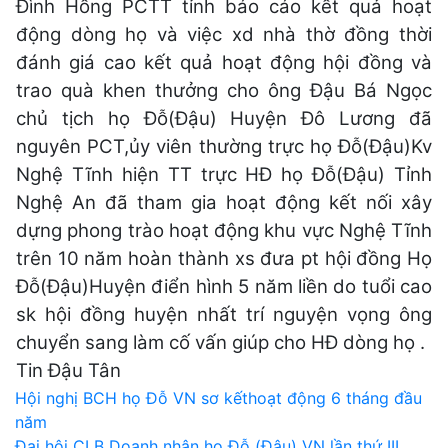
Đình Hồng PCTT tỉnh báo cáo kết quả hoạt
động dòng họ và việc xd nhà thờ đồng thời
đánh giá cao kết quả hoạt động hội đồng và
trao quà khen thưởng cho ông Đậu Bá Ngọc
chủ tịch họ Đỗ(Đậu) Huyện Đô Lương đã
nguyên PCT,ủy viên thường trực họ Đỗ(Đậu)Kv
Nghệ Tĩnh hiện TT trực HĐ họ Đỗ(Đậu) Tỉnh
Nghệ An đã tham gia hoạt động kết nối xây
dựng phong trào hoạt động khu vực Nghệ Tĩnh
trên 10 năm hoàn thành xs đưa pt hội đồng Họ
Đỗ(Đậu)Huyện điển hình 5 năm liền do tuổi cao
sk hội đồng huyện nhất trí nguyện vọng ông
chuyển sang làm cố vấn giúp cho HĐ dòng họ .
Tin Đậu Tân
Điều
Hội nghị BCH họ Đỗ VN sơ kếthoạt động 6 tháng đầu
năm
hướng
Đại hội CLB Doanh nhân họ Đỗ (Đậu) VN lần thứ III