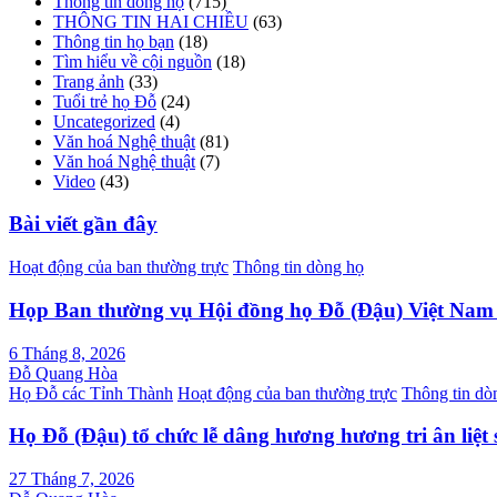
Thông tin dòng họ
(715)
THÔNG TIN HAI CHIỀU
(63)
Thông tin họ bạn
(18)
Tìm hiểu về cội nguồn
(18)
Trang ảnh
(33)
Tuổi trẻ họ Đỗ
(24)
Uncategorized
(4)
Văn hoá Nghệ thuật
(81)
Văn hoá Nghệ thuật
(7)
Video
(43)
Bài viết gần đây
Hoạt động của ban thường trực
Thông tin dòng họ
Họp Ban thường vụ Hội đồng họ Đỗ (Đậu) Việt Na
6 Tháng 8, 2026
Đỗ Quang Hòa
Họ Đỗ các Tỉnh Thành
Hoạt động của ban thường trực
Thông tin dò
Họ Đỗ (Đậu) tổ chức lễ dâng hương hương tri ân liệt 
27 Tháng 7, 2026