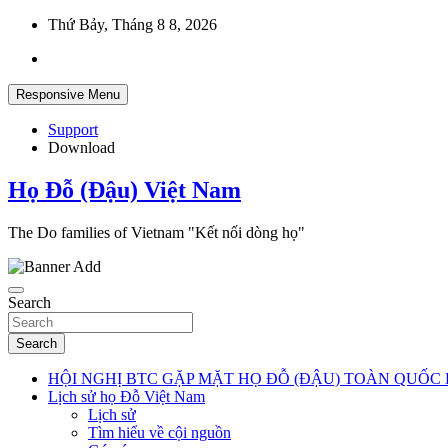
Skip
Thứ Bảy, Tháng 8 8, 2026
to
content
Responsive Menu
Support
Download
Họ Đỗ (Đậu) Việt Nam
The Do families of Vietnam "Kết nối dòng họ"
Search
Search
HỘI NGHỊ BTC GẶP MẶT HỌ ĐỖ (ĐẬU) TOÀN QUỐC 
Lịch sử họ Đỗ Việt Nam
Lịch sử
Tìm hiểu về cội nguồn