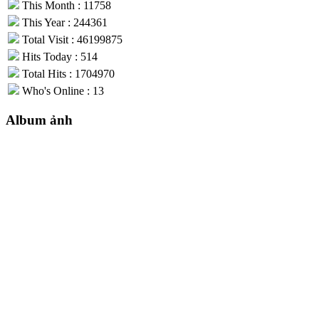
This Month : 11758
This Year : 244361
Total Visit : 46199875
Hits Today : 514
Total Hits : 1704970
Who's Online : 13
Album ảnh