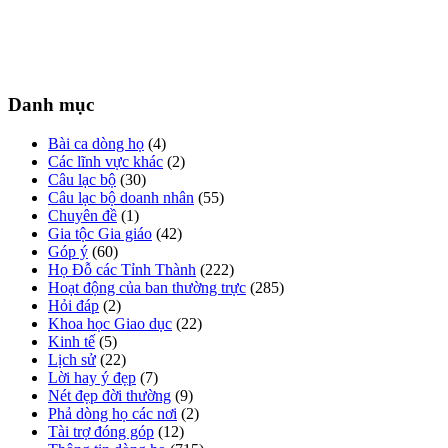
Danh mục
Bài ca dòng họ
(4)
Các lĩnh vực khác
(2)
Câu lạc bộ
(30)
Câu lạc bộ doanh nhân
(55)
Chuyên đề
(1)
Gia tộc Gia giáo
(42)
Góp ý
(60)
Họ Đỗ các Tỉnh Thành
(222)
Hoạt động của ban thường trực
(285)
Hỏi đáp
(2)
Khoa học Giao dục
(22)
Kinh tế
(5)
Lịch sử
(22)
Lời hay ý đẹp
(7)
Nét đẹp đời thường
(9)
Phả dòng họ các nơi
(2)
Tài trợ đóng góp
(12)