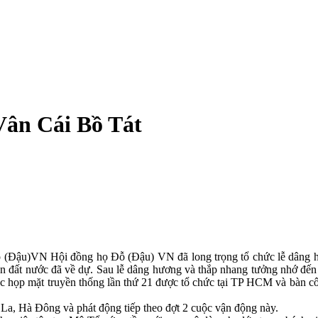
Vân Cái Bồ Tát
Đỗ (Đậu)VN Hội đồng họ Đỗ (Đậu) VN đã long trọng tổ chức lễ dâng
iền đất nước đã về dự. Sau lễ dâng hương và thắp nhang tưởng nhớ
ộc họp mặt truyền thống lần thứ 21
được tổ chức tại TP HCM và bàn côn
 La, Hà Đông và phát động tiếp theo đợt 2 cuộc vận động này.