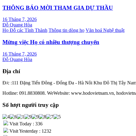
THÔNG BÁO MỜI THAM GIA DỰ THẦU
16 Tháng 7, 2026
Đỗ Quang Hòa
Họ Đỗ các Tỉnh Thành
Thông tin dòng họ
Văn hoá Nghệ thuật
Mừng việc Họ có nhiều thượng chuyển
16 Tháng 7, 2026
Đỗ Quang Hòa
Địa chỉ
Đ/c :111 Đặng Tiến Đông - Đống Đa - Hà Nôi Khu Đô Thị Tây Na
Hotline: 091.8830808. WeWebsite: www.hodovietnam.vn, hodovietn
Số lượt người truy cập
Visit Today : 336
Visit Yesterday : 1232