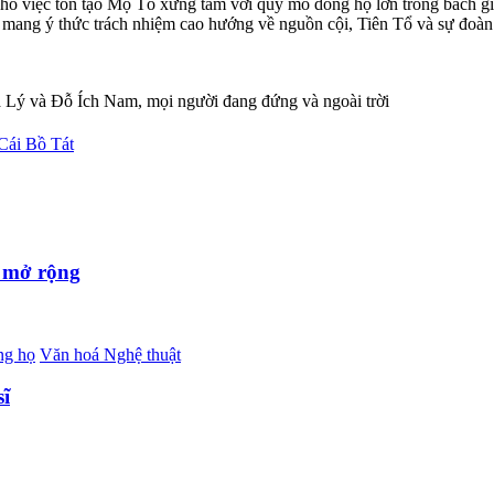
ho việc tôn tạo Mộ Tổ xứng tầm với quy mô dòng họ lớn trong bách gia t
u mang ý thức trách nhiệm cao hướng về nguồn cội, Tiên Tổ và sự đoàn k
Cái Bồ Tát
m mở rộng
ng họ
Văn hoá Nghệ thuật
sĩ