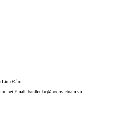
m Linh Đàm
am. net Email: banlienlac@hodovietnam.vn