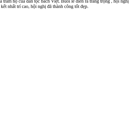
răm họ của dân tộc bách Việt. Buổi lễ diễn ra trang trọng , hội nghị
ết nhất trí cao, hội nghị đã thành công tốt đẹp.