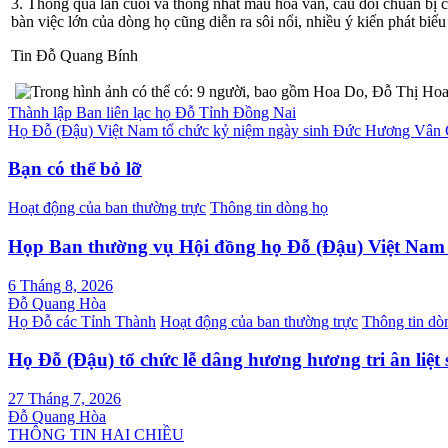
3. Thông qua lần cuối và thống nhất mẫu hoa văn, câu đối chuẩn bị c
bàn việc lớn của dòng họ cũng diễn ra sôi nổi, nhiều ý kiến phát biể
Tin Đỗ Quang Bính
Điều
Thành lập Ban liên lạc họ Đỗ Tỉnh Đồng Nai
Họ Đỗ (Đậu) Việt Nam tổ chức kỷ niệm ngày sinh Đức Hương Vân 
hướng
bài
Bạn có thể bỏ lỡ
viết
Hoạt động của ban thường trực
Thông tin dòng họ
Họp Ban thường vụ Hội đồng họ Đỗ (Đậu) Việt Na
6 Tháng 8, 2026
Đỗ Quang Hòa
Họ Đỗ các Tỉnh Thành
Hoạt động của ban thường trực
Thông tin dò
Họ Đỗ (Đậu) tổ chức lễ dâng hương hương tri ân liệt 
27 Tháng 7, 2026
Đỗ Quang Hòa
THÔNG TIN HAI CHIỀU