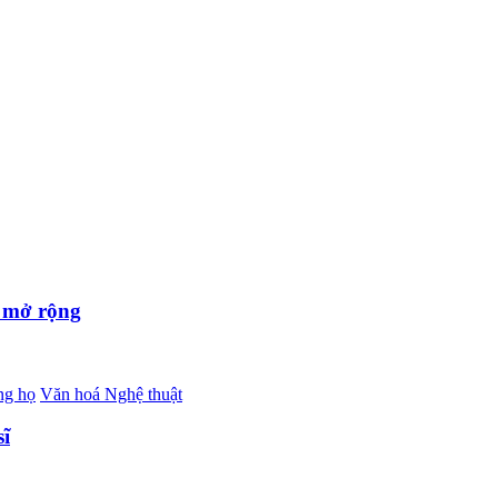
m mở rộng
ng họ
Văn hoá Nghệ thuật
sĩ