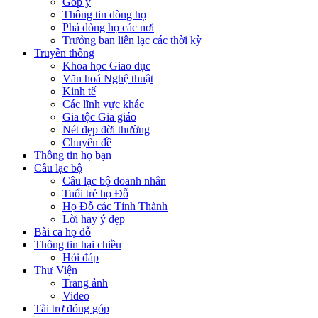
Góp ý
Thông tin dòng họ
Phả dòng họ các nơi
Trưởng ban liên lạc các thời kỳ
Truyền thống
Khoa học Giao dục
Văn hoá Nghệ thuật
Kinh tế
Các lĩnh vực khác
Gia tộc Gia giáo
Nét đẹp đời thường
Chuyên đề
Thông tin họ bạn
Câu lạc bộ
Câu lạc bộ doanh nhân
Tuổi trẻ họ Đỗ
Họ Đỗ các Tỉnh Thành
Lời hay ý đẹp
Bài ca họ đỗ
Thông tin hai chiều
Hỏi đáp
Thư Viện
Trang ảnh
Video
Tài trợ đóng góp