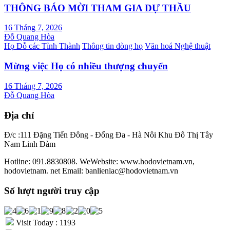
THÔNG BÁO MỜI THAM GIA DỰ THẦU
16 Tháng 7, 2026
Đỗ Quang Hòa
Họ Đỗ các Tỉnh Thành
Thông tin dòng họ
Văn hoá Nghệ thuật
Mừng việc Họ có nhiều thượng chuyển
16 Tháng 7, 2026
Đỗ Quang Hòa
Địa chỉ
Đ/c :111 Đặng Tiến Đông - Đống Đa - Hà Nôi Khu Đô Thị Tây
Nam Linh Đàm
Hotline: 091.8830808. WeWebsite: www.hodovietnam.vn,
hodovietnam. net Email: banlienlac@hodovietnam.vn
Số lượt người truy cập
Visit Today : 1193