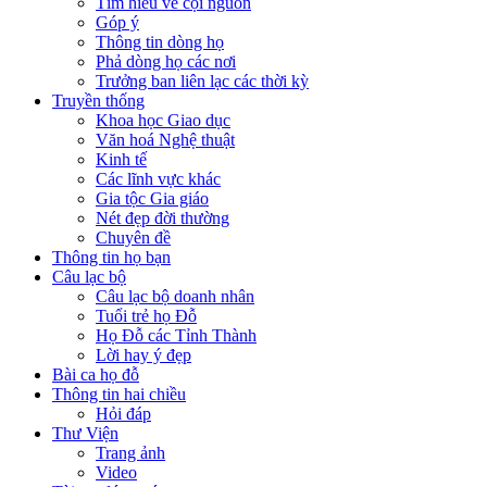
Tìm hiểu về cội nguồn
Góp ý
Thông tin dòng họ
Phả dòng họ các nơi
Trưởng ban liên lạc các thời kỳ
Truyền thống
Khoa học Giao dục
Văn hoá Nghệ thuật
Kinh tế
Các lĩnh vực khác
Gia tộc Gia giáo
Nét đẹp đời thường
Chuyên đề
Thông tin họ bạn
Câu lạc bộ
Câu lạc bộ doanh nhân
Tuổi trẻ họ Đỗ
Họ Đỗ các Tỉnh Thành
Lời hay ý đẹp
Bài ca họ đỗ
Thông tin hai chiều
Hỏi đáp
Thư Viện
Trang ảnh
Video