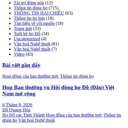
Tài trợ đóng góp
(12)
Thông tin dòng họ
(715)
THÔNG TIN HAI CHIỀU
(63)
Thông tin họ bạn
(18)
Tìm hiểu về cội nguồn
(18)
Trang ảnh
(33)
Tuổi trẻ họ Đỗ
(24)
Uncategorized
(4)
Văn hoá Nghệ thuật
(81)
Văn hoá Nghệ thuật
(7)
Video
(43)
Bài viết gần đây
Hoạt động của ban thường trực
Thông tin dòng họ
Họp Ban thường vụ Hội đồng họ Đỗ (Đậu) Việt
Nam mở rộng
6 Tháng 8, 2026
Đỗ Quang Hòa
Họ Đỗ các Tỉnh Thành
Hoạt động của ban thường trực
Thông tin
dòng họ
Văn hoá Nghệ thuật