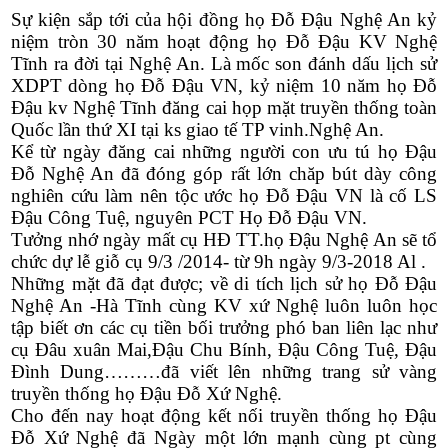
Sự kiện sắp tới của hội đồng họ Đỗ Đậu Nghệ An kỷ
niệm tròn 30 năm hoạt động họ Đỗ Đậu KV Nghệ
Tĩnh ra đời tại Nghệ An. Là mốc son đánh dấu lịch sử
XDPT dòng họ Đỗ Đậu VN, kỷ niệm 10 năm họ Đỗ
Đậu kv Nghệ Tĩnh đăng cai họp mặt truyền thống toàn
Quốc lần thứ XI tại ks giao tế TP vinh.Nghệ An.
Kể từ ngày đăng cai những người con ưu tú họ Đậu
Đỗ Nghệ An đã đóng góp rất lớn chăp bút dày công
nghiên cứu làm nên tộc ước họ Đỗ Đậu VN là cố LS
Đậu Công Tuệ, nguyên PCT Họ Đỗ Đậu
VN.
Tưởng nhớ ngày mất cụ HĐ TT.họ Đậu Nghệ An sẽ tổ
chức dự lễ giỗ cụ 9/3 /2014- từ 9h ngày 9/3-2018 Al .
Những mặt đã đạt được; về di tích lịch sử họ Đỗ Đậu
Nghệ An -Hà Tĩnh cùng KV xứ Nghệ luôn luôn học
tập biết ơn các cụ tiền bối trưởng phó ban liên lạc như
cụ Đâu xuân Mai,Đậu Chu Bính, Đậu Công Tuệ, Đậu
Đình Dung………đã viết lên những trang sử vàng
truyền thống họ Đậu Đỗ Xứ Nghệ.
Cho đến nay hoạt động kết nối truyền thống họ Đậu
Đỗ Xứ Nghệ đã Ngày một lớn mạnh cùng pt cùng