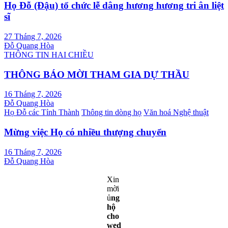
Họ Đỗ (Đậu) tổ chức lễ dâng hương hương tri ân liệt
sĩ
27 Tháng 7, 2026
Đỗ Quang Hòa
THÔNG TIN HAI CHIỀU
THÔNG BÁO MỜI THAM GIA DỰ THẦU
16 Tháng 7, 2026
Đỗ Quang Hòa
Họ Đỗ các Tỉnh Thành
Thông tin dòng họ
Văn hoá Nghệ thuật
Mừng việc Họ có nhiều thượng chuyển
16 Tháng 7, 2026
Đỗ Quang Hòa
Xin
mời
ủ
ng
hộ
cho
wed