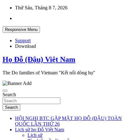
Skip
Thứ Sáu, Tháng 8 7, 2026
to
content
Responsive Menu
Support
Download
Họ Đỗ (Đậu) Việt Nam
The Do families of Vietnam "Kết nối dòng họ"
Search
Search
HỘI NGHỊ BTC GẶP MẶT HỌ ĐỖ (ĐẬU) TOÀN
QUỐC LẦN THỨ 26
Lịch sử họ Đỗ Việt Nam
Lịch sử