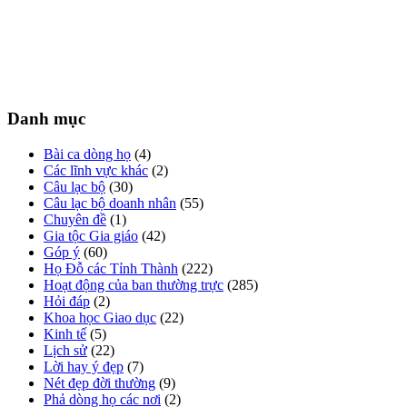
Danh mục
Bài ca dòng họ
(4)
Các lĩnh vực khác
(2)
Câu lạc bộ
(30)
Câu lạc bộ doanh nhân
(55)
Chuyên đề
(1)
Gia tộc Gia giáo
(42)
Góp ý
(60)
Họ Đỗ các Tỉnh Thành
(222)
Hoạt động của ban thường trực
(285)
Hỏi đáp
(2)
Khoa học Giao dục
(22)
Kinh tế
(5)
Lịch sử
(22)
Lời hay ý đẹp
(7)
Nét đẹp đời thường
(9)
Phả dòng họ các nơi
(2)