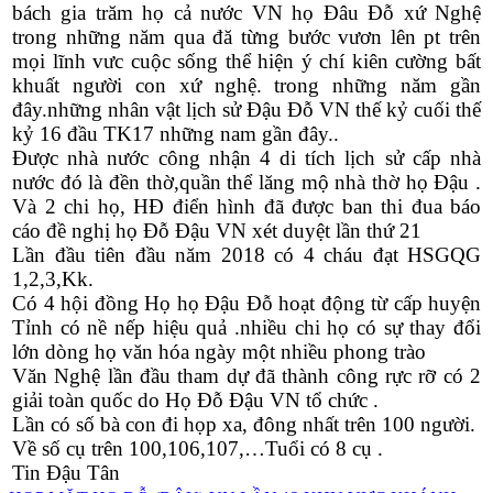
bách gia trăm họ cả nước VN họ Đâu Đỗ xứ Nghệ
trong những năm qua đă từng bước vươn lên pt trên
mọi lĩnh vưc cuộc sống thể hiện ý chí kiên cường bất
khuất người con xứ nghệ. trong những năm gần
đây.những nhân vật lịch sử Đậu Đỗ VN thế kỷ cuối thế
kỷ 16 đầu TK17 những nam gần đây..
Được nhà nước công nhận 4 di tích lịch sử cấp nhà
nước đó là đền thờ,quần thể lăng mộ nhà thờ họ Đậu .
Và 2 chi họ, HĐ điển hình đã được ban thi đua báo
cáo đề nghị họ Đỗ Đậu VN xét duyệt lần thứ 21
Lần đầu tiên đầu năm 2018 có 4 cháu đạt HSGQG
1,2,3,Kk.
Có 4 hội đồng Họ họ Đậu Đỗ hoạt động từ cấp huyện
Tỉnh có nề nếp hiệu quả .nhiều chi họ có sự thay đổi
lớn dòng họ văn hóa ngày một nhiều phong trào
Văn Nghệ lần đầu tham dự đã thành công rực rỡ có 2
giải toàn quốc do Họ Đỗ Đậu VN tổ chức .
Lần có số bà con đi họp xa, đông nhất trên 100 người.
Về số cụ trên 100,106,107,…Tuổi có 8 cụ .
Tin Đậu Tân