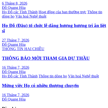
6 Tháng 8, 2026
Đỗ Quang Hòa
Họ Đỗ các Tỉnh Thành
Hoạt động của ban thường trực
Thông tin
dòng họ
Văn hoá Nghệ thuật
Họ Đỗ (Đậu) tổ chức lễ dâng hương hương tri ân liệt
sĩ
27 Tháng 7, 2026
Đỗ Quang Hòa
THÔNG TIN HAI CHIỀU
THÔNG BÁO MỜI THAM GIA DỰ THẦU
16 Tháng 7, 2026
Đỗ Quang Hòa
Họ Đỗ các Tỉnh Thành
Thông tin dòng họ
Văn hoá Nghệ thuật
Mừng việc Họ có nhiều thượng chuyển
16 Tháng 7, 2026
Đỗ Quang Hòa