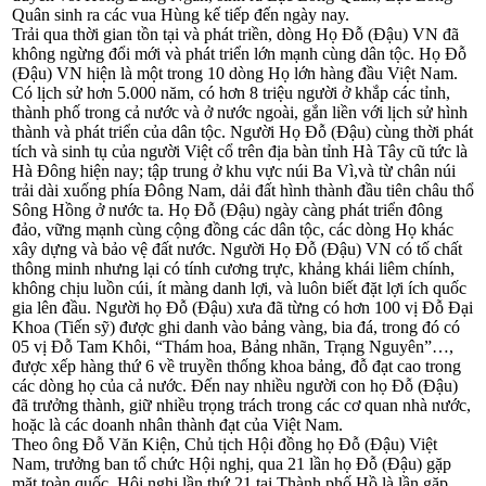
Quân sinh ra các vua Hùng kế tiếp đến ngày nay.
Trải qua thời gian tồn tại và phát triền, dòng Họ Đỗ (Đậu) VN đã
không ngừng đổi mới và phát triển lớn mạnh cùng dân tộc. Họ Đỗ
(Đậu) VN hiện là một trong 10 dòng Họ lớn hàng đầu Việt Nam.
Có lịch sử hơn 5.000 năm, có hơn 8 triệu người ở khắp các tỉnh,
thành phố trong cả nước và ở nước ngoài, gắn liền với lịch sử hình
thành và phát triển của dân tộc. Người Họ Đỗ (Đậu) cùng thời phát
tích và sinh tụ của người Việt cổ trên địa bàn tỉnh Hà Tây cũ tức là
Hà Đông hiện nay; tập trung ở khu vực núi Ba Vì,và từ chân núi
trải dài xuống phía Đông Nam, dải đất hình thành đầu tiên châu thổ
Sông Hồng ở nước ta. Họ Đỗ (Đậu) ngày càng phát triển đông
đảo, vững mạnh cùng cộng đồng các dân tộc, các dòng Họ khác
xây dựng và bảo vệ đất nước. Người Họ Đỗ (Đậu) VN có tố chất
thông minh nhưng lại có tính cương trực, khảng khái liêm chính,
không chịu luồn cúi, ít màng danh lợi, và luôn biết đặt lợi ích quốc
gia lên đầu. Người họ Đỗ (Đậu) xưa đã từng có hơn 100 vị Đỗ Đại
Khoa (Tiến sỹ) được ghi danh vào bảng vàng, bia đá, trong đó có
05 vị Đỗ Tam Khôi, “Thám hoa, Bảng nhãn, Trạng Nguyên”…,
được xếp hàng thứ 6 về truyền thống khoa bảng, đỗ đạt cao trong
các dòng họ của cả nước. Đến nay nhiều người con họ Đỗ (Đậu)
đã trưởng thành, giữ nhiều trọng trách trong các cơ quan nhà nước,
hoặc là các doanh nhân thành đạt của Việt Nam.
Theo ông Đỗ Văn Kiện, Chủ tịch Hội đồng họ Đỗ (Đậu) Việt
Nam, trưởng ban tổ chức Hội nghị, qua 21 lần họ Đỗ (Đậu) gặp
mặt toàn quốc, Hội nghị lần thứ 21 tại Thành phố Hồ là lần gặp