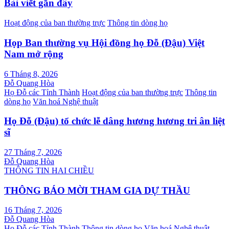
Bài viết gần đây
Hoạt động của ban thường trực
Thông tin dòng họ
Họp Ban thường vụ Hội đồng họ Đỗ (Đậu) Việt
Nam mở rộng
6 Tháng 8, 2026
Đỗ Quang Hòa
Họ Đỗ các Tỉnh Thành
Hoạt động của ban thường trực
Thông tin
dòng họ
Văn hoá Nghệ thuật
Họ Đỗ (Đậu) tổ chức lễ dâng hương hương tri ân liệt
sĩ
27 Tháng 7, 2026
Đỗ Quang Hòa
THÔNG TIN HAI CHIỀU
THÔNG BÁO MỜI THAM GIA DỰ THẦU
16 Tháng 7, 2026
Đỗ Quang Hòa
Họ Đỗ các Tỉnh Thành
Thông tin dòng họ
Văn hoá Nghệ thuật