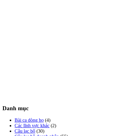
Danh mục
Bài ca dòng họ
(4)
Các lĩnh vực khác
(2)
Câu lạc bộ
(30)