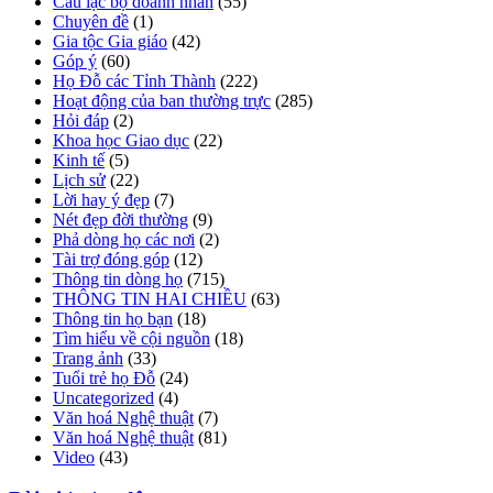
Câu lạc bộ doanh nhân
(55)
Chuyên đề
(1)
Gia tộc Gia giáo
(42)
Góp ý
(60)
Họ Đỗ các Tỉnh Thành
(222)
Hoạt động của ban thường trực
(285)
Hỏi đáp
(2)
Khoa học Giao dục
(22)
Kinh tế
(5)
Lịch sử
(22)
Lời hay ý đẹp
(7)
Nét đẹp đời thường
(9)
Phả dòng họ các nơi
(2)
Tài trợ đóng góp
(12)
Thông tin dòng họ
(715)
THÔNG TIN HAI CHIỀU
(63)
Thông tin họ bạn
(18)
Tìm hiểu về cội nguồn
(18)
Trang ảnh
(33)
Tuổi trẻ họ Đỗ
(24)
Uncategorized
(4)
Văn hoá Nghệ thuật
(7)
Văn hoá Nghệ thuật
(81)
Video
(43)