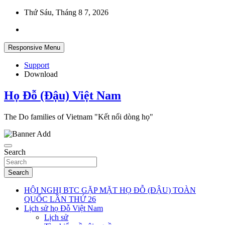
Skip
Thứ Sáu, Tháng 8 7, 2026
to
content
Responsive Menu
Support
Download
Họ Đỗ (Đậu) Việt Nam
The Do families of Vietnam "Kết nối dòng họ"
Search
Search
HỘI NGHỊ BTC GẶP MẶT HỌ ĐỖ (ĐẬU) TOÀN
QUỐC LẦN THỨ 26
Lịch sử họ Đỗ Việt Nam
Lịch sử