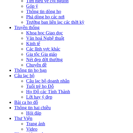
Tìm hiểu về cội nguồn
Góp ý
Thông tin dòng họ
Phả dòng họ các nơi
Trưởng ban liên lạc các thời kỳ
Truyền thống
Khoa học Giao dục
Văn hoá Nghệ thuật
Kinh tế
Các lĩnh vực khác
Gia tộc Gia giáo
Nét đẹp đời thường
Chuyên đề
Thông tin họ bạn
Câu lạc bộ
Câu lạc bộ doanh nhân
Tuổi trẻ họ Đỗ
Họ Đỗ các Tỉnh Thành
Lời hay ý đẹp
Bài ca họ đỗ
Thông tin hai chiều
Hỏi đáp
Thư Viện
Trang ảnh
Video