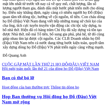
mặt lớn nhất từ trước tới nay cả về quy mô, chất lượng, lẫn số
lượng người tham gia, đánh dấu một bước phát triển mới cho dòng
họ. Điều này khẳng định, ngày càng có nhiều người họ Đỗ (Đậu)
quan tâm tới dòng tộc, hướng về cội nguồn, tổ tiên. Con cháu dòng
họ Đỗ (Đậu) Việt Nam đang viết tiếp những trang sử chói lọi của
cha ông, tích cực tuyên truyền vận động các chi tộc xây dựng, tu
bổ nhà thờ. Hiện đã có hàng trăm Chi Họ đã xây dựng và tôn tạo
được Nhà thờ, mồ mả Tổ tiên, bổ sung gia phả, phả hệ, từ đó cùng
giúp nhau tìm lại được cội nguồn. Các CLB Doanh nhân họ Đỗ
(Đậu) Việt Nam trên cả nước đang từng bước kiện toàn, quyết tâm
xây dựng dòng họ Đỗ (Đậu) VN phát triển ngày càng vững mạnh.
Đỗ Quang Anh
Điều
CUỘC GẶP MẶT LẦN THỨ 21 HỌ ĐỖ(ĐẬU) VIỆT NAM
Hội nghị toàn quốc lần thứ 21 của dòng họ Đỗ (Đậu) Việt Nam
hướng
bài
Bạn có thể bỏ lỡ
viết
Hoạt động của ban thường trực
Thông tin dòng họ
Họp Ban thường vụ Hội đồng họ Đỗ (Đậu) Việt
Nam mở rộng