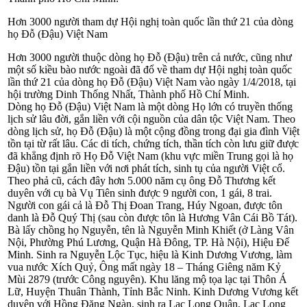
Hơn 3000 người tham dự Hội nghị toàn quốc lần thứ 21 của dòng
họ Đỗ (Đậu) Việt Nam
Hơn 3000 người thuộc dòng họ Đỗ (Đậu) trên cả nước, cũng như
một số kiều bào nước ngoài đã đổ về tham dự Hội nghị toàn quốc
lần thứ 21 của dòng họ Đỗ (Đậu) Việt Nam vào ngày 1/4/2018, tại
hội trường Dinh Thống Nhất, Thành phố Hồ Chí Minh.
Dòng họ Đỗ (Đậu) Việt Nam là một dòng Họ lớn có truyền thống
lịch sử lâu đời, gắn liền với cội nguồn của dân tộc Việt Nam. Theo
dòng lịch sử, họ Đỗ (Đậu) là một cộng đồng trong đại gia đình Việt
tồn tại từ rất lâu. Các di tích, chứng tích, thần tích còn lưu giữ được
đã khẳng định rõ Họ Đỗ Việt Nam (khu vực miền Trung gọi là họ
Đậu) tồn tại gắn liền với nơi phát tích, sinh tụ của người Việt cổ.
Theo phả cũ, cách đây hơn 5.000 năm cụ ông Đỗ Thương kết
duyên với cụ bà Vụ Tiên sinh được 9 người con, 1 gái, 8 trai.
Người con gái cả là Đỗ Thị Đoan Trang, Húy Ngoan, được tôn
danh là Đỗ Quý Thị (sau còn được tôn là Hương Vân Cái Bồ Tát).
Bà lấy chồng họ Nguyễn, tên là Nguyễn Minh Khiết (ở Làng Vân
Nội, Phường Phú Lương, Quận Hà Đông, TP. Hà Nội), Hiệu Đế
Minh. Sinh ra Nguyễn Lộc Tục, hiệu là Kinh Dương Vương, làm
vua nước Xích Quỷ, Ông mất ngày 18 – Tháng Giêng năm Kỷ
Mùi 2879 (trước Công nguyên). Khu lăng mộ tọa lạc tại Thôn Á
Lữ, Huyện Thuân Thành, Tỉnh Bắc Ninh. Kinh Dương Vương kết
duyên với Hồng Đăng Ngàn, sinh ra Lạc Long Quân, Lạc Long