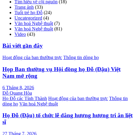
Tìm hiểu về cội nguồn
(18)
Trang ảnh
(33)
Tuổi trẻ họ Đỗ
(24)
Uncategorized
(4)
Văn hoá Nghệ thuật
(7)
Văn hoá Nghệ thuật
(81)
Video
(43)
Bài viết gần đây
Hoạt động của ban thường trực
Thông tin dòng họ
Họp Ban thường vụ Hội đồng họ Đỗ (Đậu) Việt
Nam mở rộng
6 Tháng 8, 2026
Đỗ Quang Hòa
Họ Đỗ các Tỉnh Thành
Hoạt động của ban thường trực
Thông tin
dòng họ
Văn hoá Nghệ thuật
Họ Đỗ (Đậu) tổ chức lễ dâng hương hương tri ân liệt
sĩ
27 Tháng 7, 2026