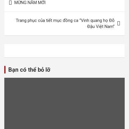
MỪNG NĂM MỚI
hướng
bài
Trang phục của tiết mục đồng ca “Vinh quang họ Đỗ
viết
Đậu Việt Nam”
Bạn có thể bỏ lỡ