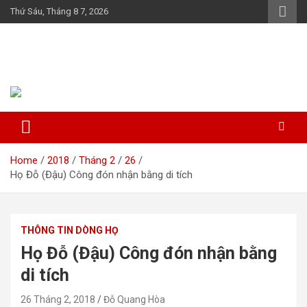
Skip
Thứ Sáu, Tháng 8 7, 2026
to
content
Họ Đỗ (Đậu) Việt Nam
The Do families of Vietnam "Kết nối dòng họ"
Home
2018
Tháng 2
26
Họ Đỗ (Đậu) Công đón nhận bằng di tích
THÔNG TIN DÒNG HỌ
Họ Đỗ (Đậu) Công đón nhận bằng
di tích
26 Tháng 2, 2018
Đỗ Quang Hòa