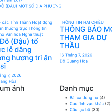
ối năm 2017
ĐỖ (ĐẬU) MỘT SỐ ĐỊA PHƯƠNG
 các Tỉnh Thành
Hoạt động
THÔNG TIN HAI CHIỀU
THÔNG BÁO M
an thường trực
Thông tin
họ
Văn hoá Nghệ thuật
THAM GIA DỰ
Đỗ (Đậu) tổ
THẦU
́c lễ dâng
16 Tháng 7, 2026
ng hương tri ân
Đỗ Quang Hòa
 sĩ
áng 7, 2026
uang Hòa
bum ảnh
Danh mục
Bài ca dòng họ
(4)
Các lĩnh vực khác
(2)
Câu lạc bộ
(30)