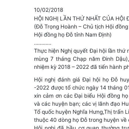
10/02/2018
HỘI NGHỊ LẦN THỨ NHẤT CỦA HỘI
(Đỗ Trọng Hoành – Chủ tịch Hội đồn
Hội đồng họ Đỗ tỉnh Nam Định)
…………
Thực hiện Nghị quyết Đại hội lần th
mùng 7 tháng Chạp năm Đinh Dậu),
nhiệm kỳ 2018 – 2022 đã tiến hành p
Hội nghị đánh giá Đại hội họ Đỗ h
-2022 được tổ chức ngày 14 tháng 0
xin cảm ơn các Đại biểu Hội đồng h
và các huyện bạn; các vị lãnh đạo H
Tổ quốc huyện Nghĩa Hưng,Thị trấn L
thuộc 40 dòng họ Đỗ trong huyện về 
Hội nghị đã bầu cơ quan thường tr