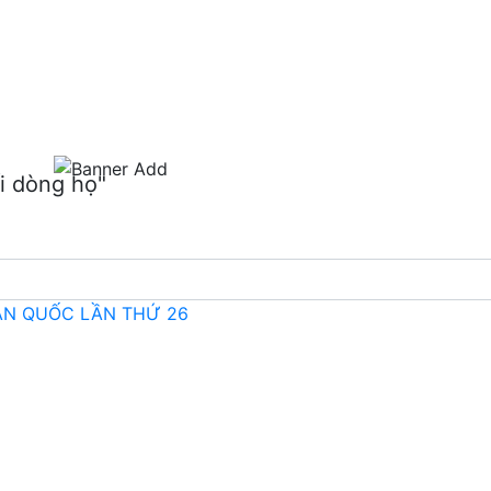
m
i dòng họ"
OÀN QUỐC LẦN THỨ 26