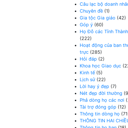
Câu lạc bộ doanh nhâ
Chuyên đề
(1)
Gia tộc Gia giáo
(42)
Góp ý
(60)
Họ Đỗ các Tỉnh Thành
(222)
Hoạt động của ban t
trực
(285)
Hỏi đáp
(2)
Khoa học Giao dục
(2
Kinh tế
(5)
Lịch sử
(22)
Lời hay ý đẹp
(7)
Nét đẹp đời thường
(9
Phả dòng họ các nơi
(
Tài trợ đóng góp
(12)
Thông tin dòng họ
(71
THÔNG TIN HAI CHIỀ
Thông tin họ bạn
(18)