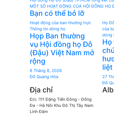
Điều
Hội đồng Họ Đỗ (Đậu) TP.HCM tổng kết cu
MỘT SÔ HOẠT ĐỘNG CỦA HỘI ĐỒNG HỌ 
hướng
Bạn có thể bỏ lỡ
bài
Hoạt động của ban thường trực
Họ Đỗ
viết
Thông tin dòng họ
của b
Họp Ban thường
dòng 
Họ 
vụ Hội đồng họ Đỗ
chư
(Đậu) Việt Nam mở
hươ
rộng
liệt
6 Tháng 8, 2026
Đỗ Quang Hòa
27 Th
Đỗ Q
Địa chỉ
Al
Đ/c :111 Đặng Tiến Đông - Đống
Đa - Hà Nôi Khu Đô Thị Tây Nam
Linh Đàm