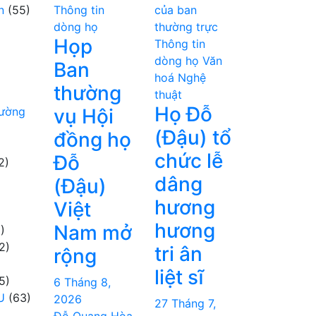
n
(55)
Thông tin
của ban
dòng họ
thường trực
Họp
Thông tin
dòng họ
Văn
Ban
hoá Nghệ
thường
thuật
Họ Đỗ
hường
vụ Hội
(Đậu) tổ
đồng họ
chức lễ
Đỗ
2)
dâng
(Đậu)
hương
Việt
hương
Nam mở
)
2)
tri ân
rộng
liệt sĩ
5)
6 Tháng 8,
U
(63)
2026
27 Tháng 7,