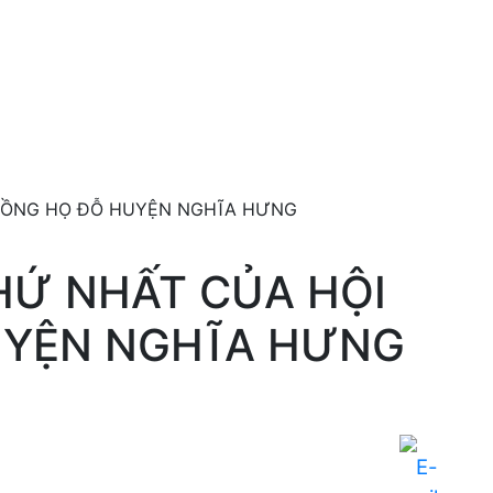
 ĐỒNG HỌ ĐỖ HUYỆN NGHĨA HƯNG
HỨ NHẤT CỦA HỘI
UYỆN NGHĨA HƯNG