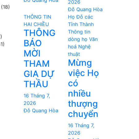
Đỗ Quang Hòa
2026
(18)
Đỗ Quang Hòa
THÔNG TIN
Họ Đỗ các
HAI CHIỀU
Tỉnh Thành
THÔNG
Thông tin
)
dòng họ
Văn
BÁO
1)
hoá Nghệ
MỜI
thuật
Mừng
THAM
việc Họ
GIA DỰ
có
THẦU
nhiều
16 Tháng 7,
thượng
2026
Đỗ Quang Hòa
chuyển
16 Tháng 7,
2026