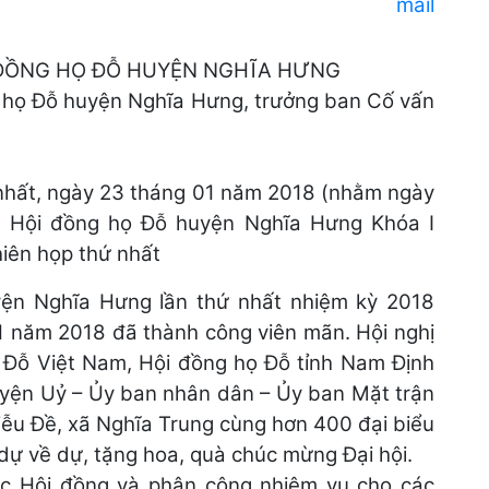
 ĐỒNG HỌ ĐỖ HUYỆN NGHĨA HƯNG
g họ Đỗ huyện Nghĩa Hưng, trưởng ban Cố vấn
ứ nhất, ngày 23 tháng 01 năm 2018 (nhằm ngày
 Hội đồng họ Đỗ huyện Nghĩa Hưng Khóa I
hiên họp thứ nhất
uyện Nghĩa Hưng lần thứ nhất nhiệm kỳ 2018
1 năm 2018 đã thành công viên mãn. Hội nghị
ọ Đỗ Việt Nam, Hội đồng họ Đỗ tỉnh Nam Định
uyện Uỷ – Ủy ban nhân dân – Ủy ban Mặt trận
iễu Đề, xã Nghĩa Trung cùng hơn 400 đại biểu
dự về dự, tặng hoa, quà chúc mừng Đại hội.
ực Hội đồng và phân công nhiệm vụ cho các