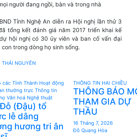
BND Tỉnh Nghệ An diễn ra Hội nghị lần thử 3
ã tổng kết đánh giá năm 2017 triển khai kế
dự hội nghị có 30 ủy viên và ban cố vấn đại
à con trong dòng họ sinh sống.
) THÁI NGUYÊN
 các Tỉnh Thành
Hoạt động
THÔNG TIN HAI CHIỀU
THÔNG BÁO M
an thường trực
Thông tin
họ
Văn hoá Nghệ thuật
THAM GIA DỰ
Đỗ (Đậu) tổ
THẦU
́c lễ dâng
16 Tháng 7, 2026
ng hương tri ân
Đỗ Quang Hòa
 sĩ