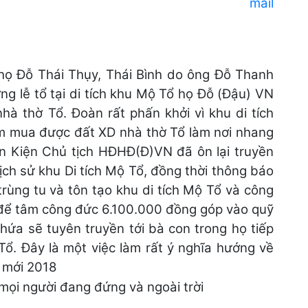
họ Đỗ Thái Thụy, Thái Bình do ông Đỗ Thanh
g lễ tổ tại di tích khu Mộ Tổ họ Đỗ (Đậu) VN
à thờ Tổ. Đoàn rất phấn khởi vì khu di tích
âm mua được đất XD nhà thờ Tổ làm nơi nhang
n Kiện Chủ tịch HĐHĐ(Đ)VN đã ôn lại truyền
ch sử khu Di tích Mộ Tổ, đồng thời thông báo
trùng tu và tôn tạo khu di tích Mộ Tổ và công
 để tâm công đức 6.100.000 đồng góp vào quỹ
ứa sẽ tuyên truyền tới bà con trong họ tiếp
ổ. Đây là một việc làm rất ý nghĩa hướng về
m mới 2018