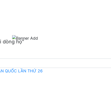
m
i dòng họ"
OÀN QUỐC LẦN THỨ 26