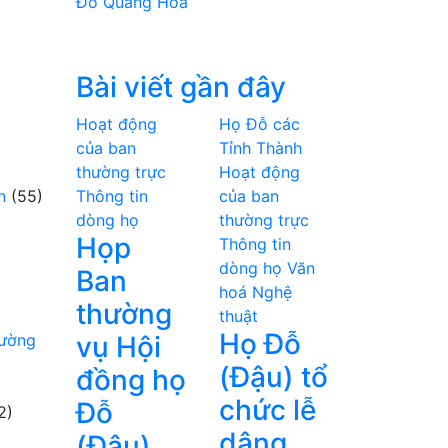
Đỗ Quang Hòa
Bài viết gần đây
Hoạt động
Họ Đỗ các
của ban
Tỉnh Thành
thường trực
Hoạt động
n
(55)
Thông tin
của ban
dòng họ
thường trực
Họp
Thông tin
dòng họ
Văn
Ban
hoá Nghệ
thường
thuật
Họ Đỗ
hường
vụ Hội
(Đậu) tổ
đồng họ
chức lễ
Đỗ
2)
dâng
(Đậu)