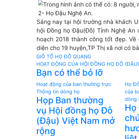
2- Họ Đậu Nghệ An.
Sáng nay tại hội trường nhà khách U
hội Đồng họ Đậu(Đỗ) Tỉnh Nghệ An đ
hoạch 2018 thành công tốt đẹp. Về 
diện cho 19 huyện,TP Thị xã nơi có b
Điều
GIỖ TỔ HỌ ĐỖ QUANG
HOẠT ĐỘNG CỦA HỘI ĐỒNG HỌ ĐỖ (ĐẬU
hướng
Bạn có thể bỏ lỡ
bài
Hoạt động của ban thường trực
Họ Đỗ
viết
Thông tin dòng họ
của b
Họp Ban thường
dòng 
Họ 
vụ Hội đồng họ Đỗ
chư
(Đậu) Việt Nam mở
hươ
rộng
liệt