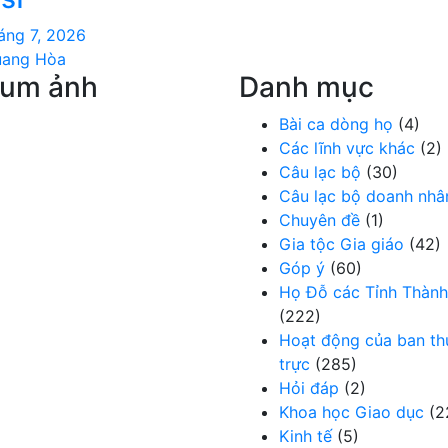
áng 7, 2026
uang Hòa
bum ảnh
Danh mục
Bài ca dòng họ
(4)
Các lĩnh vực khác
(2)
Câu lạc bộ
(30)
Câu lạc bộ doanh nhâ
Chuyên đề
(1)
Gia tộc Gia giáo
(42)
Góp ý
(60)
Họ Đỗ các Tỉnh Thành
(222)
Hoạt động của ban t
trực
(285)
Hỏi đáp
(2)
Khoa học Giao dục
(2
Kinh tế
(5)