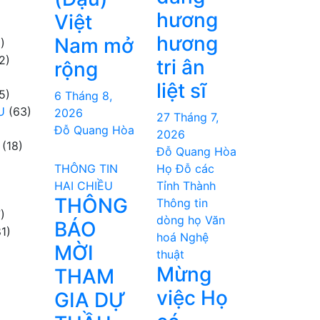
hương
Việt
hương
Nam mở
)
2)
tri ân
rộng
liệt sĩ
5)
6 Tháng 8,
U
(63)
2026
27 Tháng 7,
Đỗ Quang Hòa
2026
(18)
Đỗ Quang Hòa
THÔNG TIN
Họ Đỗ các
HAI CHIỀU
Tỉnh Thành
THÔNG
Thông tin
)
dòng họ
Văn
BÁO
1)
hoá Nghệ
MỜI
thuật
Mừng
THAM
việc Họ
GIA DỰ