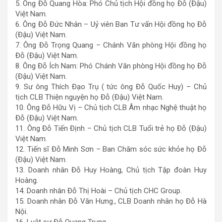
5. Ông Đỗ Quang Hòa: Phó Chủ tịch Hội đồng họ Đỗ (Đậu)
Việt Nam.
6. Ông Đỗ Đức Nhân – Uỷ viên Ban Tư vấn Hội đồng họ Đỗ
(Đậu) Việt Nam.
7. Ông Đỗ Trọng Quang – Chánh Văn phòng Hội đồng họ
Đỗ (Đậu) Việt Nam.
8. Ông Đỗ Ích Nam: Phó Chánh Văn phòng Hội đồng họ Đỗ
(Đậu) Việt Nam.
9. Sư ông Thích Đạo Trụ ( tức ông Đỗ Quốc Huy) – Chủ
tịch CLB Thiện nguyện họ Đỗ (Đậu) Việt Nam.
10. Ông Đỗ Hữu Vị – Chủ tịch CLB Âm nhạc Nghệ thuật họ
Đỗ (Đậu) Việt Nam.
11. Ông Đỗ Tiến Định – Chủ tịch CLB Tuổi trẻ họ Đỗ (Đậu)
Việt Nam.
12. Tiến sĩ Đỗ Minh Sơn – Ban Chăm sóc sức khỏe họ Đỗ
(Đậu) Việt Nam.
13. Doanh nhân Đỗ Huy Hoàng, Chủ tịch Tập đoàn Huy
Hoàng.
14. Doanh nhân Đỗ Thị Hoài – Chủ tịch CHC Group.
15. Doanh nhân Đỗ Văn Hưng., CLB Doanh nhân họ Đỗ Hà
Nội.
16. Luật sư Đỗ Quang Trung.