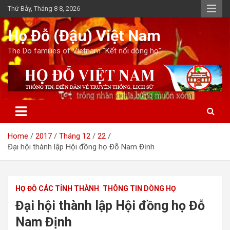
Skip
Thứ Bảy, Tháng 8 8, 2026
to
content
Họ Đỗ (Đậu) Việt Nam
The Do families of Vietnam "Kết nối dòng họ"
Home
2017
Tháng 12
22
Đại hội thành lập Hội đồng họ Đỗ Nam Định
HỌ ĐỖ CÁC TỈNH THÀNH
THÔNG TIN DÒNG HỌ
Đại hội thành lập Hội đồng họ Đỗ
Nam Định