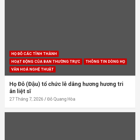
HỌ ĐỖ CÁC TỈNH THÀNH
HOẠT ĐỘNG CỦA BAN THƯỜNG TRỰC
THÔNG TIN DÒNG HỌ
VĂN HOÁ NGHỆ THUẬT
Họ Đỗ (Đậu) tổ chức lễ dâng hương hương tri
ân liệt sĩ
27 Tháng 7, 2026
Đỗ Quang Hòa