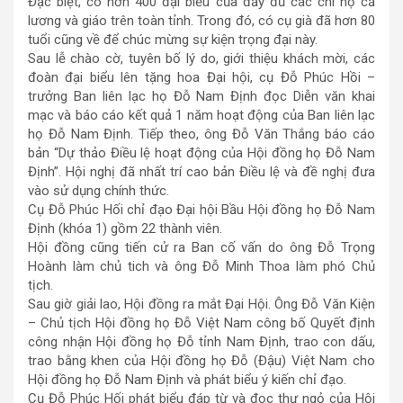
Đặc biệt, có hơn 400 đại biểu của đầy đủ các chi họ cả
lương và giáo trên toàn tỉnh. Trong đó, có cụ già đã hơn 80
tuổi cũng về để chúc mừng sự kiện trọng đại này.
Sau lễ chào cờ, tuyên bố lý do, giới thiệu khách mời, các
đoàn đại biểu lên tặng hoa Đại hội, cụ Đỗ Phúc Hồi –
trưởng Ban liên lạc họ Đỗ Nam Định đọc Diễn văn khai
mạc và báo cáo kết quả 1 năm hoạt động của Ban liên lạc
họ Đỗ Nam Định. Tiếp theo, ông Đỗ Văn Thắng báo cáo
bản “Dự thảo Điều lệ hoạt động của Hội đồng họ Đỗ Nam
Định”. Hội nghị đã nhất trí cao bản Điều lệ và đề nghị đưa
vào sử dụng chính thức.
Cụ Đỗ Phúc Hối chỉ đạo Đại hội Bầu Hội đồng họ Đỗ Nam
Định (khóa 1) gồm 22 thành viên.
Hội đồng cũng tiến cử ra Ban cố vấn do ông Đỗ Trọng
Hoành làm chủ tich và ông Đỗ Minh Thoa làm phó Chủ
tịch.
Sau giờ giải lao, Hội đồng ra mắt Đại Hội. Ông Đỗ Văn Kiện
– Chủ tịch Hội đồng họ Đỗ Việt Nam công bố Quyết định
công nhận Hội đồng họ Đỗ tỉnh Nam Định, trao con dấu,
trao bằng khen của Hội đồng họ Đỗ (Đậu) Việt Nam cho
Hội đồng họ Đỗ Nam Định và phát biểu ý kiến chỉ đạo.
Cụ Đỗ Phúc Hối phát biểu đáp từ và đọc thư ngỏ của Hội