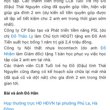
học tập. Các thành viên trong CLB Tuổi Trẻ Họ Đỗ
(Đậu) Thái Nguyên cũng đã quyên góp tiền, hiện vật
giúp gia đình 2 em (dự kiến số tiền quyên góp được
sẽ lập sổ tiết kiệm cho 2 anh em trong thời gian sớm
nhất).
Công ty CP Đào tạo và Phát triển tiềm năng PSL (do
chị
Đỗ Thảo Ly
làm Chủ tịch HĐQT) tặng em Đỗ Anh
Tiến suất học bổng 1 năm trị giá 2,4 triệu đồng.
Công ty Nội thất nhựa Incomtech (do anh
Đỗ
Nhẫm
làm Giám đốc) tặng 1 bàn học phục vụ việc học
tập của 2 anh em tại nhà.
Các thành viên CLB Tuổi trẻ họ Đỗ (Đậu) tình Thái
Nguyên cũng đang có kế hoạch sửa chữa lại mái nhà
(đã quá cũ và dột nát) cho gia đình 2 em trong thời
gian tới.
Bài và ảnh Đỗ Hân
Điều
Họp thường trực HĐ HĐVN tại phường Phú La, Hà
Đông