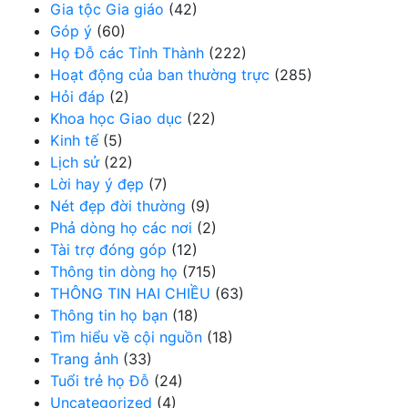
Gia tộc Gia giáo
(42)
Góp ý
(60)
Họ Đỗ các Tỉnh Thành
(222)
Hoạt động của ban thường trực
(285)
Hỏi đáp
(2)
Khoa học Giao dục
(22)
Kinh tế
(5)
Lịch sử
(22)
Lời hay ý đẹp
(7)
Nét đẹp đời thường
(9)
Phả dòng họ các nơi
(2)
Tài trợ đóng góp
(12)
Thông tin dòng họ
(715)
THÔNG TIN HAI CHIỀU
(63)
Thông tin họ bạn
(18)
Tìm hiểu về cội nguồn
(18)
Trang ảnh
(33)
Tuổi trẻ họ Đỗ
(24)
Uncategorized
(4)