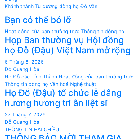
hướng
Khánh thành Từ đường dòng họ Đỗ Văn
bài
Bạn có thể bỏ lỡ
viết
Hoạt động của ban thường trực
Thông tin dòng họ
Họp Ban thường vụ Hội đồng
họ Đỗ (Đậu) Việt Nam mở rộng
6 Tháng 8, 2026
Đỗ Quang Hòa
Họ Đỗ các Tỉnh Thành
Hoạt động của ban thường trực
Thông tin dòng họ
Văn hoá Nghệ thuật
Họ Đỗ (Đậu) tổ chức lễ dâng
hương hương tri ân liệt sĩ
27 Tháng 7, 2026
Đỗ Quang Hòa
THÔNG TIN HAI CHIỀU
THÔNG BÁO MỜI THAM GIA