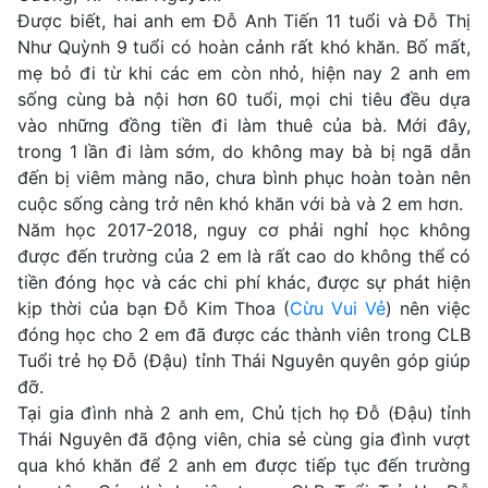
Được biết, hai anh em Đỗ Anh Tiến 11 tuổi và Đỗ Thị
Như Quỳnh 9 tuổi có hoàn cảnh rất khó khăn. Bố mất,
mẹ bỏ đi từ khi các em còn nhỏ, hiện nay 2 anh em
sống cùng bà nội hơn 60 tuổi, mọi chi tiêu đều dựa
vào những đồng tiền đi làm thuê của bà. Mới đây,
trong 1 lần đi làm sớm, do không may bà bị ngã dẫn
đến bị viêm màng não, chưa bình phục hoàn toàn nên
cuộc sống càng trở nên khó khăn với bà và 2 em hơn.
Năm học 2017-2018, nguy cơ phải nghỉ học không
được đến trường của 2 em là rất cao do không thể có
tiền đóng học và các chi phí khác, được sự phát hiện
kịp thời của bạn Đỗ Kim Thoa (
Cừu Vui Vẻ
) nên việc
đóng học cho 2 em đã được các thành viên trong CLB
Tuổi trẻ họ Đỗ (Đậu) tỉnh Thái Nguyên quyên góp giúp
đỡ.
Tại gia đình nhà 2 anh em, Chủ tịch họ Đỗ (Đậu) tỉnh
Thái Nguyên đã động viên, chia sẻ cùng gia đình vượt
qua khó khăn để 2 anh em được tiếp tục đến trường