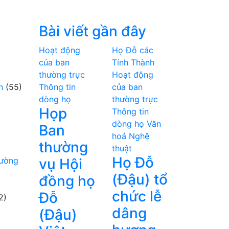
Bài viết gần đây
Hoạt động
Họ Đỗ các
của ban
Tỉnh Thành
thường trực
Hoạt động
n
(55)
Thông tin
của ban
dòng họ
thường trực
Họp
Thông tin
dòng họ
Văn
Ban
hoá Nghệ
thường
thuật
Họ Đỗ
hường
vụ Hội
(Đậu) tổ
đồng họ
chức lễ
Đỗ
2)
dâng
(Đậu)