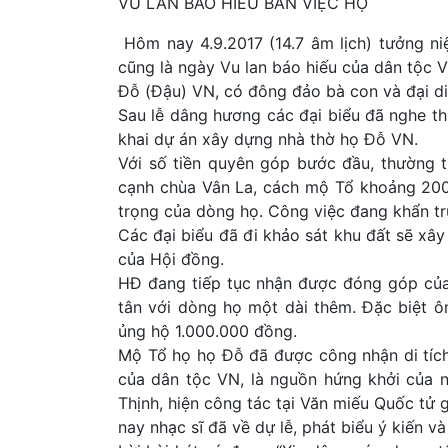
VU LAN BÁO HIẾU BÀN VIỆC HỌ
Hôm nay 4.9.2017 (14.7 âm lịch) tưởng n
cũng là ngày Vu lan báo hiếu của dân tộc
Đỗ (Đậu) VN, có đông đảo bà con và đại d
Sau lễ dâng hương các đại biểu đã nghe t
khai dự án xây dựng nhà thờ họ Đỗ VN.
Với số tiền quyên góp bước đầu, thường 
cạnh chùa
Vân La, cách mộ Tổ khoảng 200
trọng của dòng họ. Công việc đang khẩn tr
Các đại biểu đã đi khảo sát khu đất sẽ xây
của Hội đồng.
HĐ đang tiếp tục nhận được đóng góp của
tân với dòng họ một dài thêm. Đặc biệt 
ủng hộ 1.000.000 đồng.
Mộ Tổ họ họ Đỗ đã được công nhận di tích
của dân tộc VN, là nguồn hứng khởi của n
Thịnh, hiện công tác tại Văn miếu Quốc tử 
nay nhạc sĩ đã về dự lễ, phát biểu ý kiến v