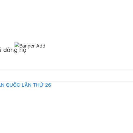
m
i dòng họ"
OÀN QUỐC LẦN THỨ 26