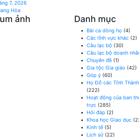
áng 7, 2026
uang Hòa
bum ảnh
Danh mục
Bài ca dòng họ
(4)
Các lĩnh vực khác
(2)
Câu lạc bộ
(30)
Câu lạc bộ doanh nhâ
Chuyên đề
(1)
Gia tộc Gia giáo
(42)
Góp ý
(60)
Họ Đỗ các Tỉnh Thành
(222)
Hoạt động của ban t
trực
(285)
Hỏi đáp
(2)
Khoa học Giao dục
(2
Kinh tế
(5)
Lịch sử
(22)