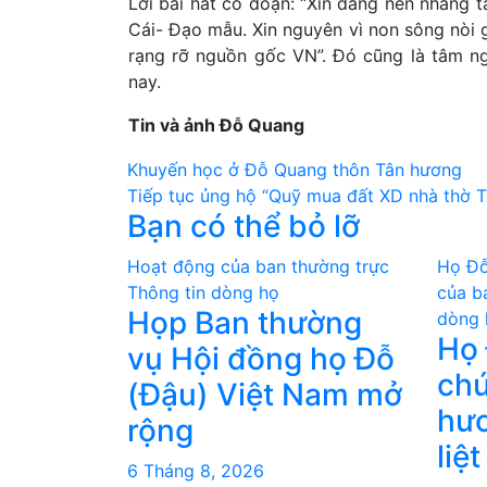
Lời bài hát có đoạn: “Xin dâng nén nhang t
Cái- Đạo mẫu. Xin nguyên vì non sông nòi 
rạng rỡ nguồn gốc VN”. Đó cũng là tâm n
nay.
Tin và ảnh Đỗ Quang
Điều
Khuyến học ở Đỗ Quang thôn Tân hương
Tiếp tục ủng hộ “Quỹ mua đất XD nhà thờ T
hướng
Bạn có thể bỏ lỡ
bài
Hoạt động của ban thường trực
Họ Đỗ
viết
Thông tin dòng họ
của b
Họp Ban thường
dòng 
Họ 
vụ Hội đồng họ Đỗ
chư
(Đậu) Việt Nam mở
hươ
rộng
liệt
6 Tháng 8, 2026