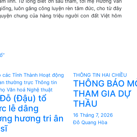
âm linh. Từ lòng biết ơn sâu thẳm, tới mẹ Hương Vân
giống, luôn gắng công luyện rèn tâm đức, cho từ đây
guyện chung của hàng triệu người con đất Việt hôm
ổ”
 các Tỉnh Thành
Hoạt động
THÔNG TIN HAI CHIỀU
THÔNG BÁO M
an thường trực
Thông tin
họ
Văn hoá Nghệ thuật
THAM GIA DỰ
Đỗ (Đậu) tổ
THẦU
́c lễ dâng
16 Tháng 7, 2026
ng hương tri ân
Đỗ Quang Hòa
 sĩ