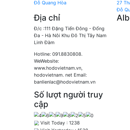
Đỗ Quang Hòa
27 Th
Đỗ Q
Địa chỉ
Al
Đ/c :111 Đặng Tiến Đông - Đống
Đa - Hà Nôi Khu Đô Thị Tây Nam
Linh Đàm
Hotline: 091.8830808.
WeWebsite:
www.hodovietnam.vn,
hodovietnam. net Email:
banlienlac@hodovietnam.vn
Số lượt người truy
cập
Visit Today : 1238