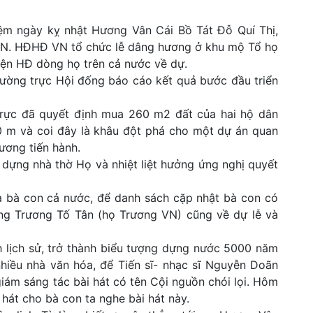
iệm ngày kỵ nhật Hương Vân Cái Bồ Tát Đỗ Quí Thị,
 VN. HĐHĐ VN tổ chức lễ dâng hương ở khu mộ Tổ họ
iện HĐ dòng họ trên cả nước về dự.
hường trực Hội đống báo cáo kết quả bước đầu triển
trực đã quyết định mua 260 m2 đất của hai hộ dân
 m và coi đây là khâu đột phá cho một dự án quan
ương tiến hành.
 dựng nhà thờ Họ và nhiệt liệt hưởng ứng nghị quyết
 bà con cả nước, để danh sách cặp nhật bà con có
ông Trương Tố Tân (họ Trương VN) cũng về dự lễ và
 lịch sử, trở thành biểu tượng dựng nước 5000 năm
hiều nhà văn hóa, để Tiến sĩ- nhạc sĩ Nguyễn Doãn
giám sáng tác bài hát có tên Cội nguồn chói lọi. Hôm
à hát cho bà con ta nghe bài hát này.