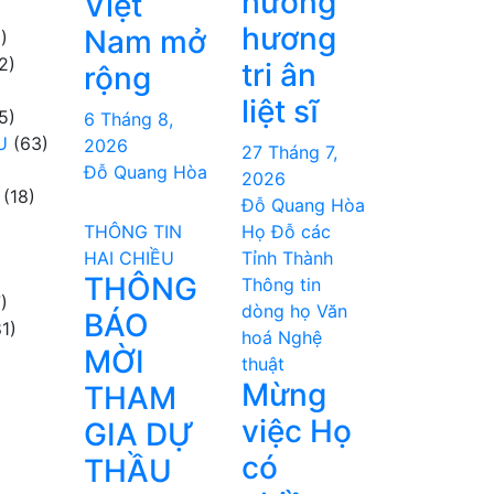
hương
Việt
hương
Nam mở
)
2)
tri ân
rộng
liệt sĩ
5)
6 Tháng 8,
U
(63)
2026
27 Tháng 7,
Đỗ Quang Hòa
2026
(18)
Đỗ Quang Hòa
THÔNG TIN
Họ Đỗ các
HAI CHIỀU
Tỉnh Thành
THÔNG
Thông tin
)
dòng họ
Văn
BÁO
1)
hoá Nghệ
MỜI
thuật
Mừng
THAM
việc Họ
GIA DỰ
có
THẦU