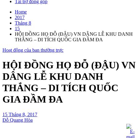
Tài trợ đóng góp
Home
2017
Tháng 8
15
HỘI ĐỒNG HỌ ĐỖ (ĐẬU) VN DÂNG LỄ KHU DANH
THẮNG – DI TÍCH QUỐC GIA ĐẦM ĐA
Hoạt động của ban thường trực
HỘI ĐỒNG HỌ ĐỖ (ĐẬU) VN
DÂNG LỄ KHU DANH
THẮNG – DI TÍCH QUỐC
GIA ĐẦM ĐA
15 Tháng 8, 2017
Đỗ Quang Hòa