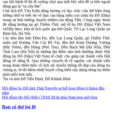
sau khi hành lễ thì đi xuống chui qua một hốc nhỏ để ra bên ngoài
động gọi là “ra cửa Mẹ”.
Chủ tịch Đỗ Văn Kiện dâng hương và đọc chúc văn thể hiện lòng
tưởng nhớ và biết ơn vô hạn của hàng triệu con cháu họ Đỗ (Đậu)
trong sự linh thiêng, huyền nhiệm của động Tiên. Cùng ngày đoàn
đã dâng hương tại gò Thiềm Thừ, mộ tổ họ Đỗ (Đậu) Việt Nam
vàTiếp theo, khu di tích quốc gia thờ Quốc Tổ Lạc Long Quân tại
Bình Đà, Hà Nội.
Các khu tâm linh Đầm Đa, đền Lạc Long Quân, gò Thiềm Thừ,
miếu mộ Hương Vân Cái Bồ Tát, đền thờ Kinh Dương Vương
(Bắc Ninh), đền Hùng (Phú Thọ), Đền Bạch Mã (Hà Nội), Đền
Thái Cam (Hà Nội) là những địa điểm tâm linh thường được Hội
đồng họ Đỗ (Đậu) Việt Nam tổ chức cho giúp các thành viên Hội
đồng về dâng lễ. Qua những chuyến đi về nguồn, các thành viên
trong đoàn thêm hiểu về lịch sử, truyền thống tốt đẹp của dòng họ
chúng ta, từ đó thêm nhiệt huyết cống hiến xây dựng dòng họ thêm
phát triển hơn nữa.
Tin và ảnh Đỗ Tiến Định, Đỗ Khánh Bính
Điều
Hội đồng họ Đỗ tỉnh Thái Nguyên sơ kết hoạt động 6 tháng đầu
năm
hướng
Hội đồng Họ Đỗ (Đậu) TP.HCM & phía Nam họp mở rộng
bài
Bạn có thể bỏ lỡ
viết