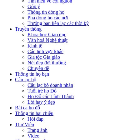
Tìm hiểu về cội nguồn
Góp ý
Thông tin dòng họ
Phả dòng họ các nơi
Trưởng ban liên lạc các thời kỳ
Truyền thống
Khoa học Giao dục
Văn hoá Nghệ thuật
Kinh tế
Các lĩnh vực khác
Gia tộc Gia giáo
Nét đẹp đời thường
Chuyên đề
Thông tin họ bạn
Câu lạc bộ
Câu lạc bộ doanh nhân
Tuổi trẻ họ Đỗ
Họ Đỗ các Tỉnh Thành
Lời hay ý đẹp
Bài ca họ đỗ
Thông tin hai chiều
Hỏi đáp
Thư Viện
Trang ảnh
Video