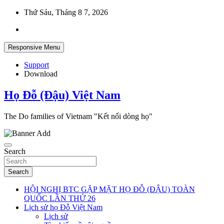
Skip
Thứ Sáu, Tháng 8 7, 2026
to
content
Responsive Menu
Support
Download
Họ Đỗ (Đậu) Việt Nam
The Do families of Vietnam "Kết nối dòng họ"
Search
Search
HỘI NGHỊ BTC GẶP MẶT HỌ ĐỖ (ĐẬU) TOÀN
QUỐC LẦN THỨ 26
Lịch sử họ Đỗ Việt Nam
Lịch sử