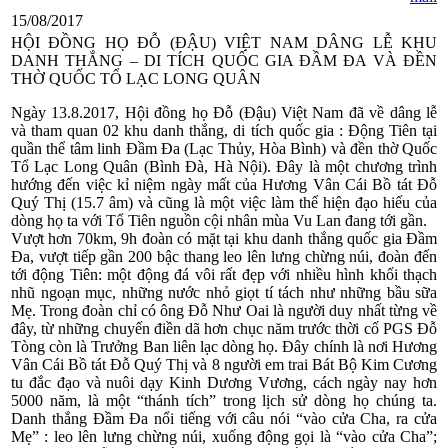
15/08/2017
HỘI ĐỒNG HỌ ĐỖ (ĐẬU) VIỆT NAM DÂNG LỄ KHU
DANH THẮNG – DI TÍCH QUỐC GIA ĐẦM ĐA VÀ ĐỀN
THỜ QUỐC TỔ LẠC LONG QUÂN
Ngày 13.8.2017, Hội đồng họ Đỗ (Đậu) Việt Nam đã về dâng lễ
và tham quan 02 khu danh thắng, di tích quốc gia : Động Tiên tại
quần thể tâm linh Đầm Đa (Lạc Thủy, Hòa Bình) và đền thờ Quốc
Tổ Lạc Long Quân (Bình Đà, Hà Nội). Đây là một chương trình
hướng đến việc kỉ niệm ngày mất của Hương Vân Cái Bồ tát Đỗ
Quý Thị (15.7 âm) và cũng là một việc làm thể hiện đạo hiếu của
dòng họ ta với Tổ Tiên nguồn cội nhân mùa Vu Lan đang tới gần.
Vượt hơn 70km, 9h đoàn có mặt tại khu danh thắng quốc gia Đầm
Đa, vượt tiếp gần 200 bậc thang leo lên lưng chừng núi, đoàn đến
tới động Tiên: một động đá vôi rất đẹp với nhiều hình khối thạch
nhũ ngoạn mục, những nước nhỏ giọt tí tách như những bầu sữa
Mẹ. Trong đoàn chỉ có ông Đỗ Như Oai là người duy nhất từng về
đây, từ những chuyến điền dã hơn chục năm trước thời cố PGS Đỗ
Tòng còn là Trưởng Ban liên lạc dòng họ. Đây chính là nơi Hương
Vân Cái Bồ tát Đỗ Quý Thị và 8 người em trai Bát Bộ Kim Cương
tu đắc đạo và nuôi dạy Kinh Dương Vương, cách ngày nay hơn
5000 năm, là một “thánh tích” trong lịch sử dòng họ chúng ta.
Danh thắng Đầm Đa nổi tiếng với câu nói “vào cửa Cha, ra cửa
Mẹ” : leo lên lưng chừng núi, xuống động gọi là “vào cửa Cha”;