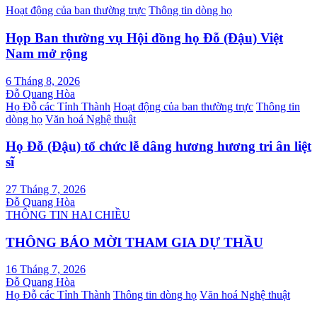
Hoạt động của ban thường trực
Thông tin dòng họ
Họp Ban thường vụ Hội đồng họ Đỗ (Đậu) Việt
Nam mở rộng
6 Tháng 8, 2026
Đỗ Quang Hòa
Họ Đỗ các Tỉnh Thành
Hoạt động của ban thường trực
Thông tin
dòng họ
Văn hoá Nghệ thuật
Họ Đỗ (Đậu) tổ chức lễ dâng hương hương tri ân liệt
sĩ
27 Tháng 7, 2026
Đỗ Quang Hòa
THÔNG TIN HAI CHIỀU
THÔNG BÁO MỜI THAM GIA DỰ THẦU
16 Tháng 7, 2026
Đỗ Quang Hòa
Họ Đỗ các Tỉnh Thành
Thông tin dòng họ
Văn hoá Nghệ thuật