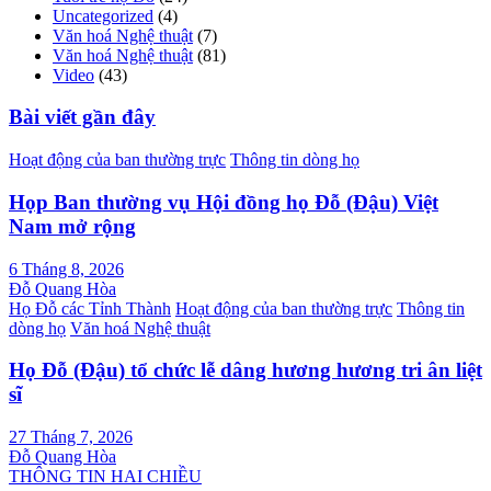
Uncategorized
(4)
Văn hoá Nghệ thuật
(7)
Văn hoá Nghệ thuật
(81)
Video
(43)
Bài viết gần đây
Hoạt động của ban thường trực
Thông tin dòng họ
Họp Ban thường vụ Hội đồng họ Đỗ (Đậu) Việt
Nam mở rộng
6 Tháng 8, 2026
Đỗ Quang Hòa
Họ Đỗ các Tỉnh Thành
Hoạt động của ban thường trực
Thông tin
dòng họ
Văn hoá Nghệ thuật
Họ Đỗ (Đậu) tổ chức lễ dâng hương hương tri ân liệt
sĩ
27 Tháng 7, 2026
Đỗ Quang Hòa
THÔNG TIN HAI CHIỀU