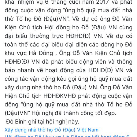
khai nhiệm vụ 6 tháng cuối năm 2017 và phát
động cuộc vận động “ủng hộ quỹ mua đất nhà
thờ Tổ họ Đỗ (Đậu)VN”. Về dự có ông Đỗ Văn
Kiện Chủ tịch Hội đồng họ Đỗ (Đậu) VN cùng
đại biểu thường trực HĐHĐ(Đ) VN. Về dự có
toàn thể các đại biểu đại diện các dòng họ Đỗ
khu vực Hà Đông . Ông Đỗ Văn Kiện Chủ tịch
HĐHĐ(Đ) VN đã phát biểu động viên và thông
báo nhanh về hoạt động của HĐHĐ(Đ) VN và
công tác vận động kêu gọi ủng hộ quỹ mua đất
xây dựng nhà thờ họ Đỗ (Đậu) VN. Ông Đỗ Văn
Hiện Chủ tịch HĐHĐKVHĐ phát động cuộc vận
động “ủng hộ quỹ mua đất nhà thờ Tổ họ Đỗ
(Đậu)VN” Hội nghị đã thành công tốt đẹp.
Đỗ Bính ghi tại hội nghị này.
Điều
Xây dựng nhà thờ họ Đỗ (Đậu) Việt Nam
Hội đồng họ Đỗ khu vực Hà Đông sơ kết hoạt động 6