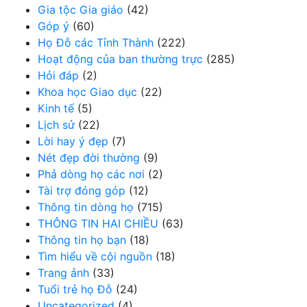
Gia tộc Gia giáo
(42)
Góp ý
(60)
Họ Đỗ các Tỉnh Thành
(222)
Hoạt động của ban thường trực
(285)
Hỏi đáp
(2)
Khoa học Giao dục
(22)
Kinh tế
(5)
Lịch sử
(22)
Lời hay ý đẹp
(7)
Nét đẹp đời thường
(9)
Phả dòng họ các nơi
(2)
Tài trợ đóng góp
(12)
Thông tin dòng họ
(715)
THÔNG TIN HAI CHIỀU
(63)
Thông tin họ bạn
(18)
Tìm hiểu về cội nguồn
(18)
Trang ảnh
(33)
Tuổi trẻ họ Đỗ
(24)
Uncategorized
(4)