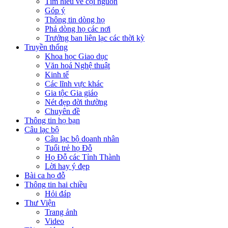
Tìm hiểu về cội nguồn
Góp ý
Thông tin dòng họ
Phả dòng họ các nơi
Trưởng ban liên lạc các thời kỳ
Truyền thống
Khoa học Giao dục
Văn hoá Nghệ thuật
Kinh tế
Các lĩnh vực khác
Gia tộc Gia giáo
Nét đẹp đời thường
Chuyên đề
Thông tin họ bạn
Câu lạc bộ
Câu lạc bộ doanh nhân
Tuổi trẻ họ Đỗ
Họ Đỗ các Tỉnh Thành
Lời hay ý đẹp
Bài ca họ đỗ
Thông tin hai chiều
Hỏi đáp
Thư Viện
Trang ảnh
Video