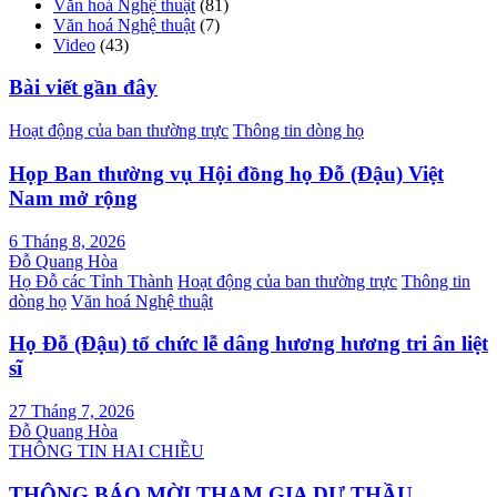
Văn hoá Nghệ thuật
(81)
Văn hoá Nghệ thuật
(7)
Video
(43)
Bài viết gần đây
Hoạt động của ban thường trực
Thông tin dòng họ
Họp Ban thường vụ Hội đồng họ Đỗ (Đậu) Việt
Nam mở rộng
6 Tháng 8, 2026
Đỗ Quang Hòa
Họ Đỗ các Tỉnh Thành
Hoạt động của ban thường trực
Thông tin
dòng họ
Văn hoá Nghệ thuật
Họ Đỗ (Đậu) tổ chức lễ dâng hương hương tri ân liệt
sĩ
27 Tháng 7, 2026
Đỗ Quang Hòa
THÔNG TIN HAI CHIỀU
THÔNG BÁO MỜI THAM GIA DỰ THẦU