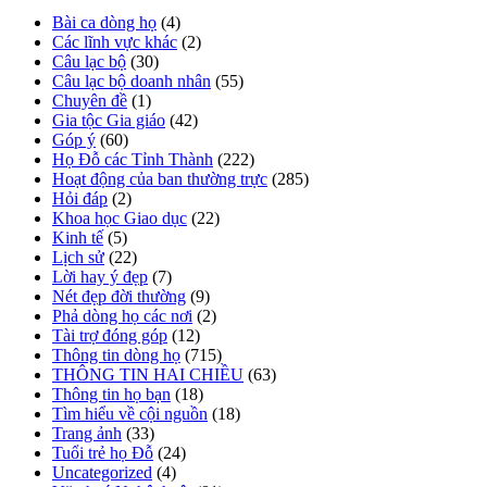
Bài ca dòng họ
(4)
Các lĩnh vực khác
(2)
Câu lạc bộ
(30)
Câu lạc bộ doanh nhân
(55)
Chuyên đề
(1)
Gia tộc Gia giáo
(42)
Góp ý
(60)
Họ Đỗ các Tỉnh Thành
(222)
Hoạt động của ban thường trực
(285)
Hỏi đáp
(2)
Khoa học Giao dục
(22)
Kinh tế
(5)
Lịch sử
(22)
Lời hay ý đẹp
(7)
Nét đẹp đời thường
(9)
Phả dòng họ các nơi
(2)
Tài trợ đóng góp
(12)
Thông tin dòng họ
(715)
THÔNG TIN HAI CHIỀU
(63)
Thông tin họ bạn
(18)
Tìm hiểu về cội nguồn
(18)
Trang ảnh
(33)
Tuổi trẻ họ Đỗ
(24)
Uncategorized
(4)