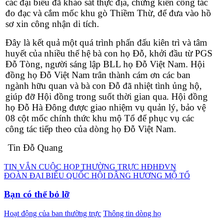
các đại biểu đã khảo sát thực địa, chứng kiến công tác
đo đạc và cắm mốc khu gò Thiềm Thừ, để đưa vào hồ
sơ xin công nhận di tích.
Đây là kết quả một quá trình phấn đấu kiên trì và tâm
huyết của nhiều thế hệ bà con họ Đỗ, khởi đầu từ PGS
Đỗ Tòng, người sáng lập BLL họ Đỗ Việt Nam. Hội
đồng họ Đỗ Việt Nam trân thành cám ơn các ban
ngành hữu quan và bà con Đỗ đã nhiệt tình ủng hộ,
giúp đỡ Hội đồng trong suốt thời gian qua. Hội đồng
họ Đỗ Hà Đông được giao nhiệm vụ quản lý, bảo vệ
08 cột mốc chính thức khu mộ Tổ để phục vụ các
công tác tiếp theo của dòng họ Đỗ Việt Nam.
Tin Đỗ Quang
Điều
TIN VẮN CUỘC HỌP THƯỜNG TRỰC HĐHĐVN
ĐOÀN ĐẠI BIỂU QUỐC HỘI DÂNG HƯƠNG MỘ TỔ
hướng
bài
Bạn có thể bỏ lỡ
viết
Hoạt động của ban thường trực
Thông tin dòng họ