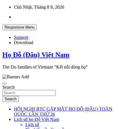
Skip
Chủ Nhật, Tháng 8 9, 2026
to
content
Responsive Menu
Support
Download
Họ Đỗ (Đậu) Việt Nam
The Do families of Vietnam "Kết nối dòng họ"
Search
Search
HỘI NGHỊ BTC GẶP MẶT HỌ ĐỖ (ĐẬU) TOÀN
QUỐC LẦN THỨ 26
Lịch sử họ Đỗ Việt Nam
Lịch sử