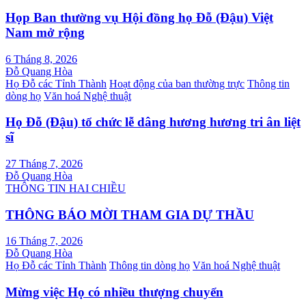
Họp Ban thường vụ Hội đồng họ Đỗ (Đậu) Việt
Nam mở rộng
6 Tháng 8, 2026
Đỗ Quang Hòa
Họ Đỗ các Tỉnh Thành
Hoạt động của ban thường trực
Thông tin
dòng họ
Văn hoá Nghệ thuật
Họ Đỗ (Đậu) tổ chức lễ dâng hương hương tri ân liệt
sĩ
27 Tháng 7, 2026
Đỗ Quang Hòa
THÔNG TIN HAI CHIỀU
THÔNG BÁO MỜI THAM GIA DỰ THẦU
16 Tháng 7, 2026
Đỗ Quang Hòa
Họ Đỗ các Tỉnh Thành
Thông tin dòng họ
Văn hoá Nghệ thuật
Mừng việc Họ có nhiều thượng chuyển