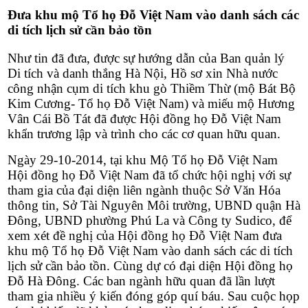
Đưa khu mộ Tổ họ Đỗ Việt Nam vào danh sách các
di tích lịch sử cần bảo tồn
Như tin đã đưa, được sự hướng dẫn của Ban quản lý
Di tích và danh thắng Hà Nội, Hồ sơ xin Nhà nước
công nhận cụm di tích khu gò Thiềm Thừ (mộ Bát Bộ
Kim Cương- Tổ họ Đỗ Việt Nam) và miếu mộ Hương
Vân Cái Bồ Tát đã được Hội đồng họ Đỗ Việt Nam
khẩn trương lập và trình cho các cơ quan hữu quan.
Ngày 29-10-2014, tại khu Mộ Tổ họ Đỗ Việt Nam
Hội đồng họ Đỗ Việt Nam đã tổ chức hội nghị với sự
tham gia của đại diện liên ngành thuộc Sở Văn Hóa
thông tin, Sở Tài Nguyên Môi trường, UBND quận Hà
Đông, UBND phường Phú La và Công ty Sudico, để
xem xét đề nghị của Hội đồng họ Đỗ Việt Nam đưa
khu mộ Tổ họ Đỗ Việt Nam vào danh sách các di tích
lịch sử cần bảo tồn. Cùng dự có đại diện Hội đồng họ
Đỗ Hà Đông. Các ban ngành hữu quan đã lần lượt
tham gia nhiều ý kiến đóng góp quí báu. Sau cuộc họp