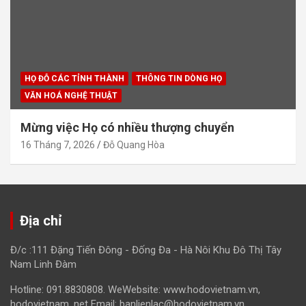
HỌ ĐỖ CÁC TỈNH THÀNH
THÔNG TIN DÒNG HỌ
VĂN HOÁ NGHỆ THUẬT
Mừng việc Họ có nhiều thượng chuyển
16 Tháng 7, 2026
Đỗ Quang Hòa
Địa chỉ
Đ/c :111 Đặng Tiến Đông - Đống Đa - Hà Nôi Khu Đô Thị Tây
Nam Linh Đàm
Hotline: 091.8830808. WeWebsite: www.hodovietnam.vn,
hodovietnam. net Email: banlienlac@hodovietnam.vn