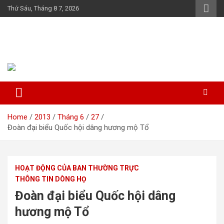
Skip
Thứ Sáu, Tháng 8 7, 2026
to
content
Họ Đỗ (Đậu) Việt Nam
The Do families of Vietnam "Kết nối dòng họ"
Home
2013
Tháng 6
27
Đoàn đại biểu Quốc hội dâng hương mộ Tổ
HOẠT ĐỘNG CỦA BAN THƯỜNG TRỰC
THÔNG TIN DÒNG HỌ
Đoàn đại biểu Quốc hội dâng
hương mộ Tổ