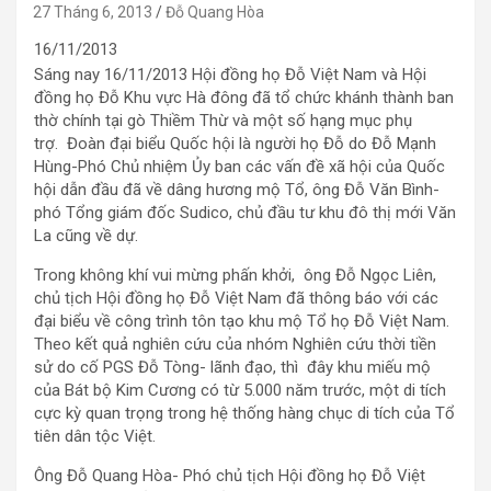
27 Tháng 6, 2013
Đỗ Quang Hòa
16/11/2013
Sáng nay 16/11/2013 Hội đồng họ Đỗ Việt Nam và Hội
đồng họ Đỗ Khu vực Hà đông đã tổ chức khánh thành ban
thờ chính tại gò Thiềm Thừ và một số hạng mục phụ
trợ. Đoàn đại biểu Quốc hội là người họ Đỗ do Đỗ Mạnh
Hùng-Phó Chủ nhiệm Ủy ban các vấn đề xã hội của Quốc
hội dẫn đầu đã về dâng hương mộ Tổ, ông Đỗ Văn Bình-
phó Tổng giám đốc Sudico, chủ đầu tư khu đô thị mới Văn
La cũng về dự.
Trong không khí vui mừng phấn khởi, ông Đỗ Ngọc Liên,
chủ tịch Hội đồng họ Đỗ Việt Nam đã thông báo với các
đại biểu về công trình tôn tạo khu mộ Tổ họ Đỗ Việt Nam.
Theo kết quả nghiên cứu của nhóm Nghiên cứu thời tiền
sử do cố PGS Đỗ Tòng- lãnh đạo, thì đây khu miếu mộ
của Bát bộ Kim Cương có từ 5.000 năm trước, một di tích
cực kỳ quan trọng trong hệ thống hàng chục di tích của Tổ
tiên dân tộc Việt.
Ông Đỗ Quang Hòa- Phó chủ tịch Hội đồng họ Đỗ Việt