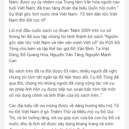
Nam, được sự ủy nhiệm của Trung tâm Văn hóa người cao
tuổi Việt Nam, đã trao tặng đoàn đại biểu Quốc hội cuốn “
Sự thật gốc tích nước nhà Việt Nam- Tổ tiên dân tộc Việt
Nam đời đời rực rỡ”.
Lời mở đầu cuốn sách có đoạn “Năm 2009 trên cơ sở
thông tin đã sưu tập chúng tôi hình thành bộ sách “Nguồn
gốc dân tộc Việt Nam và nền văn minh Việt cổ” do PGS Đỗ
Tòng chủ biên và tập thể tác giả Đỗ Văn Bình, Tạ Việt
Dũng, Đỗ Quang Hòa, Nguyễn Vân Tằng, Nguyễn Mạnh
Can.
Bộ sách trên đã ra đời được 03 năm, nhiều người đề nghị
chúng tôi tóm tắt ngắn lại để tiện theo dõi. Cụ Đỗ Tòng đã
qua đời, chúng tôi những người đã cùng cộng tác với cụ-
xin phép linh hồn cụ được tiếp tục soạn bản tóm tắt một
số nội dung chính và tinh thần của bộ sách trên…”.
Các đại biểu rất vui mừng được về dâng hương khu mộ Tổ
họ Đỗ Việt Nam ở gò Thiềm Thừ và Miếu mộ cụ Đỗ Quí
Thị, và tin tưởng rằng, với sự góp sức của bà con họ Đỗ cả
nước, khu di tích sẽ được xây dựng khang trang và sớm