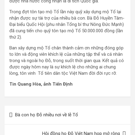
được nhà nước công nhận là di tích Quốc gia.
Trong đợt tôn tạo mộ Tổ lần này quỹ xây dựng mộ Tổ lại
nhận được sự tài trợ của nhiều bà con. Bà Đỗ Huyền Tâm-
Đại biểu Quốc Hội (phu nhân Tổng bí thư Nông Đức Mạnh)
đã cung tiến cho quỹ tôn tạo mộ Tổ 50.000.000 đồng (lần
thứ 2).
Ban xây dựng mộ Tổ chân thành cảm ơn những đóng góp
to lớn và động viên khích lệ của những tập thể và cá nhân
trong và ngoài họ Đỗ, trong suốt thời gian qua. Kết quả có
được ngày hôm nay là sự khích lệ cho những ai chung
lòng, tôn vinh Tổ tiên dân tộc Việt Nam đời đời rực rỡ.
Tin Quang Hòa, ảnh Tiến Định
Điều
Bà con họ Đỗ nhiều nơi về lễ Tổ
hướng
bài
Hội đồng họ Đỗ Việt Nam họp mở rộng