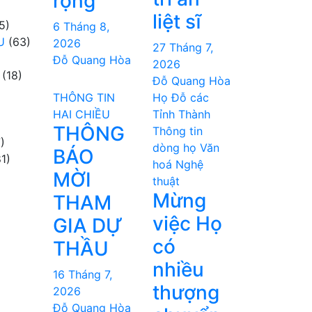
rộng
liệt sĩ
5)
6 Tháng 8,
U
(63)
2026
27 Tháng 7,
Đỗ Quang Hòa
2026
(18)
Đỗ Quang Hòa
THÔNG TIN
Họ Đỗ các
HAI CHIỀU
Tỉnh Thành
THÔNG
Thông tin
)
dòng họ
Văn
BÁO
1)
hoá Nghệ
MỜI
thuật
Mừng
THAM
việc Họ
GIA DỰ
có
THẦU
nhiều
16 Tháng 7,
thượng
2026
Đỗ Quang Hòa