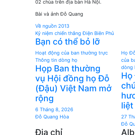
02 chùa trên địa bàn Hà Nội.
Bài và ảnh Đỗ Quang
Điều
Về nguồn 2013
Kỷ niệm chiến thắng Điện Biên Phủ
hướng
Bạn có thể bỏ lỡ
bài
Hoạt động của ban thường trực
Họ Đỗ
viết
Thông tin dòng họ
của b
Họp Ban thường
dòng 
Họ 
vụ Hội đồng họ Đỗ
chư
(Đậu) Việt Nam mở
hươ
rộng
liệt
6 Tháng 8, 2026
Đỗ Quang Hòa
27 Th
Đỗ Q
Địa chỉ
Al