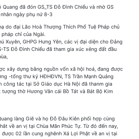
 Quang đã đón GS_TS Đỗ Đình Chiểu và nhờ GS
 nhân ngày phụ nứ 8-3
 hạ do đại Lão Hoà Thượng Thích Phổ Tuệ Pháp
chủ
 pháp chỉ của Ngài.
hú Xuyên, GHPG Hưng Yên, các vị đại diện cho Đảng
GS-TS Đỗ Đình Chiểu đã tham gia xúc xẻng đất đầu
hùa,
ợc xây dựng bằng nguồn vốn xã hội hoá, đang được
Dương -tổng thư ký HĐHĐVN, TS Trần Mạnh Quảng
m công tác tại Sở Giáo dục Hà Nội đã thanm gia
t tượng thờ Hương Vân cái Bồ Tát và Bát Bộ Kim
ng làng Giẽ và họ Đỗ Đâu Kiên phối hợp cùng
hât về an vị tại Chùa Mãn Phúc Tự. Từ đó đến nay,
được 02 lần cung nghênh Xá Lợi Phật về an vị tại