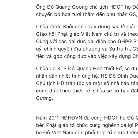
Ông Đỗ Quang Goong chủ tịch HĐGT họ Đỗ
chuyển bó hoa tươi thăm đến phu nhân GS,
Chùa được Khởi công xây dựng sau lễ giải
Giáo hội Phật giáo Việt Nam chủ trì và theo
Cùng với các đại đức đại diện cho GHPG P
uỷ, chính quyền địa phương và Sư trụ trì, 
tiên và góp công đức vào việc xây dựng C
Chùa do KTS Đỗ Quang Hoà thiết kế, sẽ đư
nhân dân nhiệt tình ủng hộ. HS Đỗ Đình 
Chủ tịch HĐ trần tộc và một số nhà hảo tâ
công đức.Theo thiết kế Chùa sẽ có ban đặ
Cương.
Năm 2011 HĐHĐVN đã cùng HĐGT họ Đỗ Qua
bên Phật giáo tổ chức cung nghênh xá lợi P
họ Đỗ Việt Nam còn phối hợp tổ chức thêm 