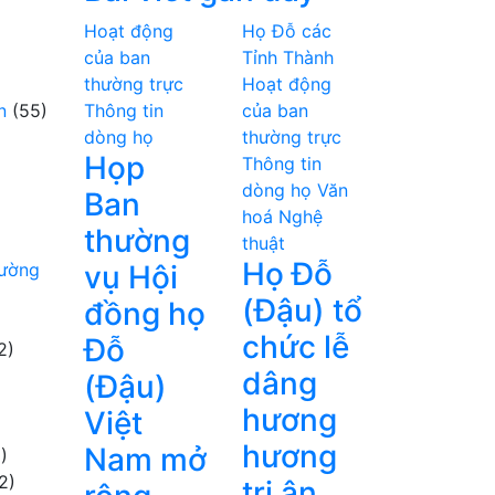
Hoạt động
Họ Đỗ các
của ban
Tỉnh Thành
thường trực
Hoạt động
n
(55)
Thông tin
của ban
dòng họ
thường trực
Họp
Thông tin
dòng họ
Văn
Ban
hoá Nghệ
thường
thuật
Họ Đỗ
hường
vụ Hội
(Đậu) tổ
đồng họ
chức lễ
Đỗ
2)
dâng
(Đậu)
hương
Việt
hương
Nam mở
)
2)
tri ân