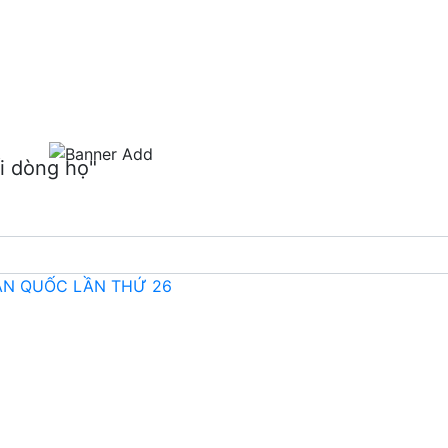
m
i dòng họ"
OÀN QUỐC LẦN THỨ 26