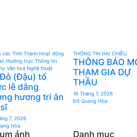
 các Tỉnh Thành
Hoạt động
THÔNG TIN HAI CHIỀU
THÔNG BÁO M
an thường trực
Thông tin
họ
Văn hoá Nghệ thuật
THAM GIA DỰ
Đỗ (Đậu) tổ
THẦU
́c lễ dâng
16 Tháng 7, 2026
ng hương tri ân
Đỗ Quang Hòa
 sĩ
áng 7, 2026
uang Hòa
bum ảnh
Danh mục