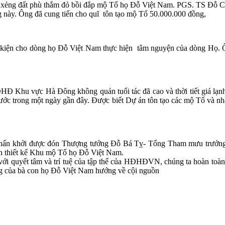
xẻng đất phù thắm đỏ bồi đắp mộ Tổ họ Đỗ Việt Nam. PGS. TS Đỗ Cản
g này. Ông đã cung tiến cho quĩ tôn tạo mộ Tổ 50.000.000 đồng,
ều kiện cho dòng họ Đỗ Việt Nam thực hiện tâm nguyện của dòng Họ
ĐHĐ Khu vực Hà Đông không quản tuổi tác đã cao và thời tiết giá lạnh l
nước trong một ngày gần đây. Được biết Dự án tôn tạo các mộ Tổ và nh
g phấn khởi được đón Thượng tướng Đỗ Bá Tỵ- Tổng Tham mưu trưởn
n thiết kế Khu mộ Tổ họ Đỗ Việt Nam.
với quyết tâm và trí tuệ của tập thể của HĐHĐVN, chúng ta hoàn toà
ơng của bà con họ Đỗ Việt Nam hướng về cội nguồn