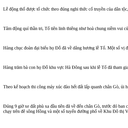
Lễ động thổ được tổ chức theo đúng nghi thức cổ truyền của dân tộc
Tâm động quỉ thần tri, Tổ tiên linh thiêng như hoà chung niềm vui c
Hàng chục đoàn đại biểu họ Đỗ đã về dâng hương lễ Tổ. Một số vị
Hàng trăm bà con họ Đỗ khu vực Hà Đông sau khi lễ Tổ đã tham gia 
Theo kế hoạch thi công máy xúc đào hết đất lấp quanh chân Gò, ủi h
Đúng 9 giờ xe đất phù xa đầu tiên đã về đến chân Gò, trước đó ba
chạy trên đê sông Hồng và một số tuyến đường phố về Khu Đô thị V