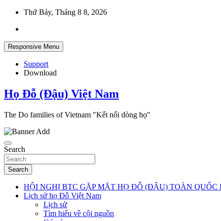
Skip
Thứ Bảy, Tháng 8 8, 2026
to
content
Responsive Menu
Support
Download
Họ Đỗ (Đậu) Việt Nam
The Do families of Vietnam "Kết nối dòng họ"
Search
Search
HỘI NGHỊ BTC GẶP MẶT HỌ ĐỖ (ĐẬU) TOÀN QUỐC 
Lịch sử họ Đỗ Việt Nam
Lịch sử
Tìm hiểu về cội nguồn