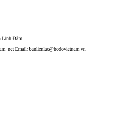
m Linh Đàm
am. net Email: banlienlac@hodovietnam.vn