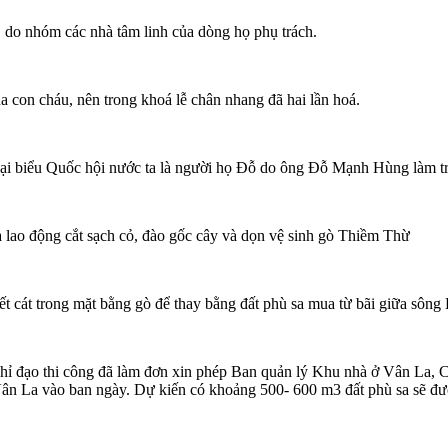
, do nhóm các nhà tâm linh của dòng họ phụ trách.
ủa con cháu, nên trong khoá lễ chân nhang đã hai lần hoá.
 đại biểu Quốc hội nước ta là người họ Đỗ do ông Đỗ Mạnh Hùng làm 
lao động cắt sạch cỏ, đào gốc cây và dọn vệ sinh gò Thiềm Thừ
ết cát trong mặt bằng gò để thay bằng đất phù sa mua từ bãi giữa sông
n chỉ đạo thi công đã làm đơn xin phép Ban quản lý Khu nhà ở Vân L
ân La vào ban ngày. Dự kiến có khoảng 500- 600 m3 đất phù sa sẽ đượ