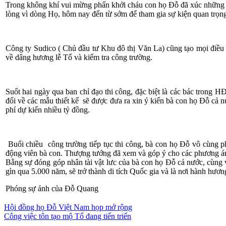
Trong không khí vui mừng phấn khởi cháu con họ Đỗ đã xúc những 
lòng vì dòng Họ, hôm nay đến từ sớm để tham gia sự kiện quan trọn
Công ty Sudico ( Chủ đầu tư Khu đô thị Văn La) cũng tạo mọi đi
về dâng hương lễ Tổ và kiểm tra công trường.
Suốt hai ngày qua ban chỉ đạo thi công, đặc biệt là các bác trong H
đổi về các mẫu thiết kế sẽ được đưa ra xin ý kiến bà con họ Đỗ cả 
phí dự kiến nhiều tỷ đồng.
Buổi chiều công trường tiếp tục thi công, bà con họ Đỗ vô cùn
động viên bà con. Thượng tướng đã xem và góp ý cho các phương á
Bằng sự đóng góp nhân tài vật lưc của bà con họ Đỗ cả nước, cùng 
gìn qua 5.000 năm, sẽ trở thành di tích Quốc gia và là nơi hành hư
Phóng sự ảnh của Đỗ Quang
Điều
Hội đồng họ Đỗ Việt Nam họp mở rộng
Công việc tôn tạo mộ Tổ đang tiến triển
hướng