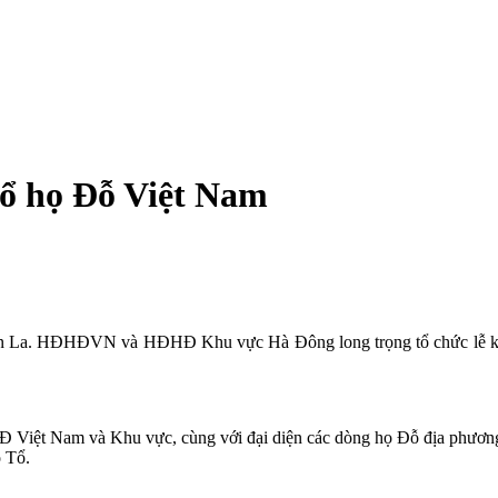
Tổ họ Đỗ Việt Nam
ân La. HĐHĐVN và HĐHĐ Khu vực Hà Đông long trọng tổ chức lễ khởi
HĐ Việt Nam và Khu vực, cùng với đại diện các dòng họ Đỗ địa phươn
ộ Tổ.