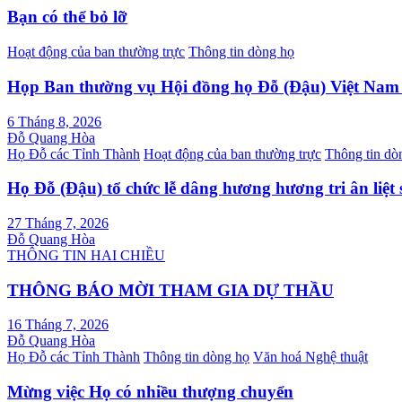
bài
Bạn có thể bỏ lỡ
viết
Hoạt động của ban thường trực
Thông tin dòng họ
Họp Ban thường vụ Hội đồng họ Đỗ (Đậu) Việt Na
6 Tháng 8, 2026
Đỗ Quang Hòa
Họ Đỗ các Tỉnh Thành
Hoạt động của ban thường trực
Thông tin dò
Họ Đỗ (Đậu) tổ chức lễ dâng hương hương tri ân liệt 
27 Tháng 7, 2026
Đỗ Quang Hòa
THÔNG TIN HAI CHIỀU
THÔNG BÁO MỜI THAM GIA DỰ THẦU
16 Tháng 7, 2026
Đỗ Quang Hòa
Họ Đỗ các Tỉnh Thành
Thông tin dòng họ
Văn hoá Nghệ thuật
Mừng việc Họ có nhiều thượng chuyển