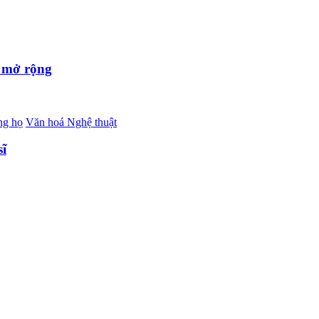
m mở rộng
ng họ
Văn hoá Nghệ thuật
sĩ