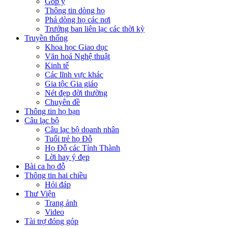
Góp ý
Thông tin dòng họ
Phả dòng họ các nơi
Trưởng ban liên lạc các thời kỳ
Truyền thống
Khoa học Giao dục
Văn hoá Nghệ thuật
Kinh tế
Các lĩnh vực khác
Gia tộc Gia giáo
Nét đẹp đời thường
Chuyên đề
Thông tin họ bạn
Câu lạc bộ
Câu lạc bộ doanh nhân
Tuổi trẻ họ Đỗ
Họ Đỗ các Tỉnh Thành
Lời hay ý đẹp
Bài ca họ đỗ
Thông tin hai chiều
Hỏi đáp
Thư Viện
Trang ảnh
Video
Tài trợ đóng góp