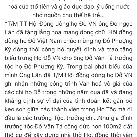
hoá của ttổ tiên và giáo dục đạo lý uống nước
nhớ nguồn cho thế hệ trẻ…
*T/M TT Hội Đồng dòng họ Đỗ VN ông Đỗ ngọc
Lân đã tặng lẵng hoa mang dòng chữ Hội đồng
dòng ho Đỗ Việt Nam chúc mừng họ Đỗ Phượng
Kỳ đồng thời công bố quyết định và trao tặng
biểu trưng Họ Đỗ VN cho ông Đỗ Văn Tá trưởng
tộc họ Đỗ Phượng Kỳ. Trong bài phát biểu của
mình Ông Lân đã T/M Hội đồng dòng họ Đỗ VN
ghi nhận những công trình Văn hoá vô giá của
các chi họ Đỗ trong những năm qua đã và đang
khẳng định sự vĩ đại của tình đoàn kết gắn bó
keo sơn giữa các thành viên trong Họ Tộc mà đi
đầu là các trưởng Tộc. trưởng chi…Như gia đình
trưởng tộc Đỗ Văn Tá công đức hơn 100m2 đất
thổ cư để xây dựng nhà thờ Họ, đồng thời vận