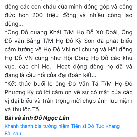
động các con cháu của mình đóng góp và công
đức hơn 200 triệu đồng và nhiều công lao
động…
*Ông Đỗ quang Khải T/M Họ Đỗ Xứ Đoài, Ông
Đỗ văn Bằng T/M Họ Đỗ Kỳ Sơn đã phát biểu
cảm tưởng về Họ Đỗ VN nói chung và Hội đồng
Họ Đỗ VN cũng như Hội Đồng Họ Đỗ các khu
vực, các chi Họ. Hoạt động dòng họ đã và
đang là cầu nối của đại đoàn kết…
*Kết thúc buổi lễ ông Đỗ Văn Tá T/M Họ Đỗ
Phượng Kỳ có lời cám ơn về sự có mặt của các
vị đại biểu và trân trọng mời chụp ảnh lưu niệm
và thụ lộc Tổ.
Bài và ảnh Đỗ Ngọc Lân
Điều
Khánh thành bia tưởng niệm Tiến sĩ Đỗ Túc Khang
Bài sau