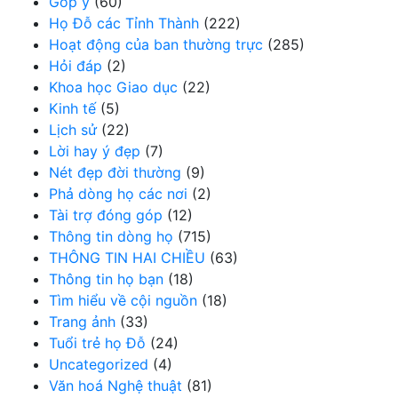
Góp ý
(60)
Họ Đỗ các Tỉnh Thành
(222)
Hoạt động của ban thường trực
(285)
Hỏi đáp
(2)
Khoa học Giao dục
(22)
Kinh tế
(5)
Lịch sử
(22)
Lời hay ý đẹp
(7)
Nét đẹp đời thường
(9)
Phả dòng họ các nơi
(2)
Tài trợ đóng góp
(12)
Thông tin dòng họ
(715)
THÔNG TIN HAI CHIỀU
(63)
Thông tin họ bạn
(18)
Tìm hiểu về cội nguồn
(18)
Trang ảnh
(33)
Tuổi trẻ họ Đỗ
(24)
Uncategorized
(4)
Văn hoá Nghệ thuật
(81)