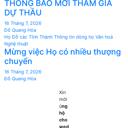
THÔNG BÁO MỜI THAM GIA
DỰ THẦU
16 Tháng 7, 2026
Đỗ Quang Hòa
Họ Đỗ các Tỉnh Thành
Thông tin dòng họ
Văn hoá
Nghệ thuật
Mừng việc Họ có nhiều thượng
chuyển
16 Tháng 7, 2026
Đỗ Quang Hòa
Xin
mời
ủ
ng
hộ
cho
wed