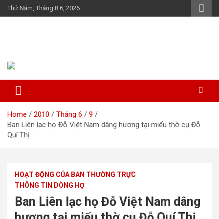
Skip
Thứ Năm, Tháng 8 6, 2026
to
content
Họ Đỗ (Đậu) Việt Nam
The Do families of Vietnam "Kết nối dòng họ"
Home
2010
Tháng 6
9
Ban Liên lạc họ Đỗ Việt Nam dâng hương tại miếu thờ cụ Đỗ
Quí Thị
HOẠT ĐỘNG CỦA BAN THƯỜNG TRỰC
THÔNG TIN DÒNG HỌ
Ban Liên lạc họ Đỗ Việt Nam dâng
hương tại miếu thờ cụ Đỗ Quí Thị