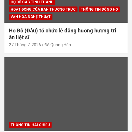
HỌ ĐỖ CÁC TỈNH THÀNH
HOẠT ĐỘNG CỦA BAN THƯỜNG TRỰC
THÔNG TIN DÒNG HỌ
VĂN HOÁ NGHỆ THUẬT
Họ Đỗ (Đậu) tổ chức lễ dâng hương hương tri
ân liệt sĩ
27 Tháng 7, 2026
Đỗ Quang Hòa
THÔNG TIN HAI CHIỀU