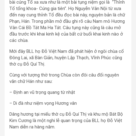
bài cúng Tổ xa xưa như là một bài tụng niệm gọi là “Thỉnh
Tổ tổng khoa- Cúng gia tiên”. Họ Nguyễn Vân Nội từ xưa
đến nay cung thỉnh Tổ đều đọc bài này, nguyên bản là chữ
Phạn, Hán. Trong phần mở đầu ghi rõ câu Nam mô Hương
Vân Cái Bồ Tát Ma Ha Tát. Câu tụng này cũng là câu mở
đầu trước khi khai kinh kệ của bất cứ buổi khai kinh nào ở
các chùa.
Mới đây BLL họ Đỗ Việt Nam đã phát hiện ở ngôi chùa cổ
Đông Lai, xã Bàn Giản, huyện Lập Thạch, Vĩnh Phúc cũng
thờ cụ Đỗ Quí Thị.
Cùng với tượng thờ trong Chùa còn đôi câu đối nguyên
văn chữ Hán như sau:
– Định an vũ trọng quang từ nhật
– Di đà như niệm vọng Hương vân
Dâng hương tại miếu thờ cụ Đỗ Quí Thị và khu mộ Bát Bộ
Kim Cương là một nghi lễ quan trọng của BLL họ Đỗ Việt
Nam diễn ra hàng năm.