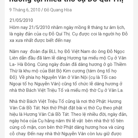
9 Tháng 6, 2010
Đỗ Quang Hòa
21/05/2010
Hôm nay 21/5/2010 nhằm ngày mồng 8 tháng tư âm lịch,
là ngày đản của cụ Đỗ Quí Thị. Cụ được coi là người họ Đỗ
xa xưa nhất được biết đến nay.
Năm nay đoàn đại BLL họ Đỗ Việt Nam do ông Đỗ Ngọc
Liên dẫn đầu đã làm lễ dâng Hương tại miếu mộ Cụ ở Vân
La- Hà Đông. Cùng ngày đoàn đã dâng hương ở gò Thiềm
Thừ là khu mộ của Bát Bộ Kim cương (tám ông tổ họ
Đỗ). Về phía họ Nguyễn Vân ở Vân Nội (cụ là Tối cao
Ngoại tổ họ Nguyễn Vân) cũng tổ chức lễ dâng hương ở
nhà thờ Bách Việt Triệu Tổ và miếu mộ thờ Cụ ở Vân La.
Nhà thờ Bách Việt Triệu Tổ cũng là nơi thờ Phật: Hương
Vân Cái Bồ Tát. Nơi thờ Phật đặt bài vị thờ Cụ theo phật
hiệu là Hương Vân Cái Bồ Tát. Theo lệ nhiều đời, ngày đản,
ngày hóa của Cụ hằng năm thì lễ vật bên nhà thờ tổ tiên
cúng cỗ mặn, con bên thờ Phật dâng hương hoa và cúng
cỗ chay. Đến nay nhà thờ Nguyễn Vân còn lưu giữ được