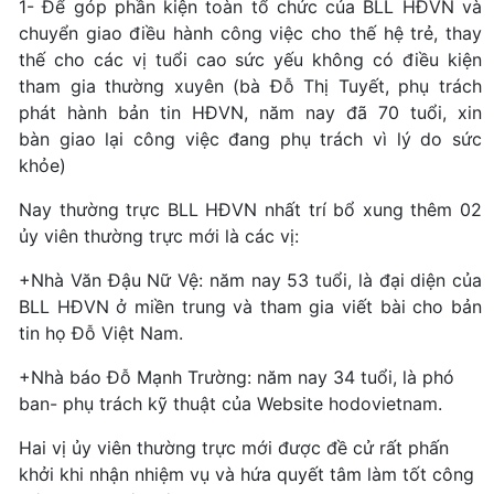
1- Để góp phần kiện toàn tổ chức của BLL HĐVN và
chuyển giao điều hành công việc cho thế hệ trẻ, thay
thế cho các vị tuổi cao sức yếu không có điều kiện
tham gia thường xuyên (bà Đỗ Thị Tuyết, phụ trách
phát hành bản tin HĐVN, năm nay đã 70 tuổi, xin
bàn giao lại công việc đang phụ trách vì lý do sức
khỏe)
Nay thường trực BLL HĐVN nhất trí bổ xung thêm 02
ủy viên thường trực mới là các vị:
+Nhà Văn Đậu Nữ Vệ: năm nay 53 tuổi, là đại diện của
BLL HĐVN ở miền trung và tham gia viết bài cho bản
tin họ Đỗ Việt Nam.
+Nhà báo Đỗ Mạnh Trường: năm nay 34 tuổi, là phó
ban- phụ trách kỹ thuật của Website hodovietnam.
Hai vị ủy viên thường trực mới được đề cử rất phấn
khởi khi nhận nhiệm vụ và hứa quyết tâm làm tốt công