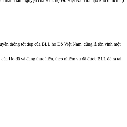
hoàn thành tâm nguyện của BLL họ Đỗ Việt Nam tôn tạo khu di tích họ
uyền thống tốt đẹp của BLL họ Đỗ Việt Nam, cũng là tôn vinh một
của Họ đã và đang thực hiện, theo nhiệm vụ đã được BLL đề ra tại