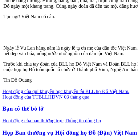
làm lễ dâng hương. Hương, đăng, oản, quả, trà , rượu cung trần dân
Đỗ ngày một khang trang. Cùng ngày đoàn đã đến tảo mộ, dâng hư
Tục ngữ Việt Nam có câu:
Ngày lễ Vu Lan hàng năm là ngày lễ tạ ơn mẹ của dân tộc Việt Nam
nét đẹp văn hóa, uống nước nhớ nguồn của dân tộc Việt Nam.
Trước khi chia tay đoàn của BLL họ Đỗ Việt Nam và Đoàn BLL họ Đỗ
cuộc họp họ Đỗ toàn quốc tổ chức ở Thành phố Vinh, Nghệ An thán
Tin Đỗ Quang
Điều
Hoạt động của quĩ khuyến học khuyến tài BLL họ Đỗ Việt Nam.
Hoạt động của TTBLLHĐVN 03 tháng qua
hướng
bài
Bạn có thể bỏ lỡ
viết
Hoạt động của ban thường trực
Thông tin dòng họ
Họp Ban thường vụ Hội đồng họ Đỗ (Đậu) Việt Na