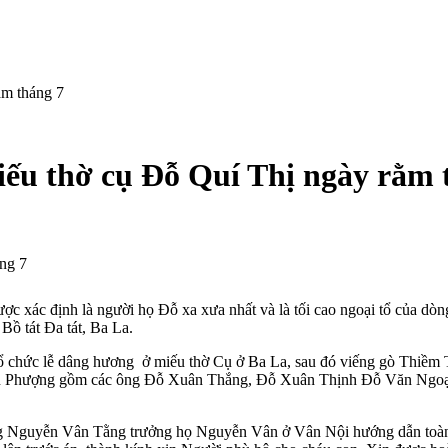
m tháng 7
u thờ cụ Đỗ Quí Thị ngày rằm 
ng 7
ợc xác định là người họ Đỗ xa xưa nhất và là tối cao ngoại tổ của d
Bồ tát Đa tát, Ba La.
ổ chức lễ dâng hương ở miếu thờ Cụ ở Ba La, sau đó viếng gò Thiềm 
n Phượng gồm các ông Đỗ Xuân Thắng, Đỗ Xuân Thịnh Đỗ Văn Ngoạn
Nguyễn Vân Tằng trưởng họ Nguyễn Vân ở Vân Nội hướng dẫn toàn th