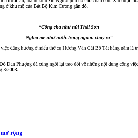
g lên trước án, thành kính xin Người phù hộ cho cháu con. Xin được 
ơng ở khu mộ của Bát Bộ Kim Cương gần đó.
“Công cha như núi Thái Sơn
Nghĩa mẹ như nước trong nguồn chảy ra”
, việc dâng hương ở miếu thờ cụ Hương Vân Cái Bồ Tát hằng năm là tr
 Đan Phượng đã cùng ngồi lại trao đổi về những nội dung công việc 
g 3/2008.
m mở rộng