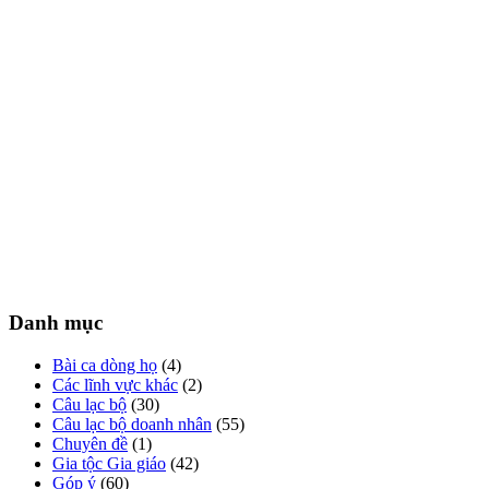
Danh mục
Bài ca dòng họ
(4)
Các lĩnh vực khác
(2)
Câu lạc bộ
(30)
Câu lạc bộ doanh nhân
(55)
Chuyên đề
(1)
Gia tộc Gia giáo
(42)
Góp ý
(60)