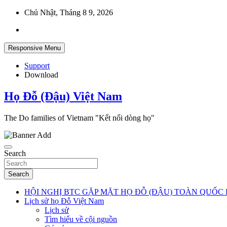
Skip
Chủ Nhật, Tháng 8 9, 2026
to
content
Responsive Menu
Support
Download
Họ Đỗ (Đậu) Việt Nam
The Do families of Vietnam "Kết nối dòng họ"
Search
Search
HỘI NGHỊ BTC GẶP MẶT HỌ ĐỖ (ĐẬU) TOÀN QUỐC 
Lịch sử họ Đỗ Việt Nam
Lịch sử
Tìm hiểu về cội nguồn