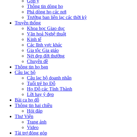
Góp ý
Thông tin dòng họ
Phả dòng họ các nơi
Trưởng ban liên lạc các thời kỳ
Truyền thống
Khoa học Giao dục
Văn hoá Nghệ thuật
Kinh tế
Các lĩnh vực khác
Gia tộc Gia giáo
Nét đẹp đời thường
Chuyên đề
Thông tin họ bạn
Câu lạc bộ
Câu lạc bộ doanh nhân
Tuổi trẻ họ Đỗ
Họ Đỗ các Tỉnh Thành
Lời hay ý đẹp
Bài ca họ đỗ
Thông tin hai chiều
Hỏi đáp
Thư Viện
Trang ảnh
Video
Tài trợ đóng góp