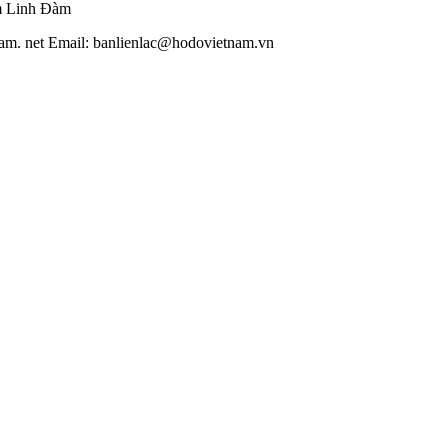
m Linh Đàm
am. net Email: banlienlac@hodovietnam.vn