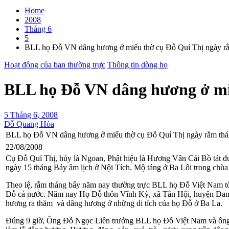
Home
2008
Tháng 6
5
BLL họ Đỗ VN dâng hương ở miếu thờ cụ Đỗ Quí Thị ngày rằ
Hoạt động của ban thường trực
Thông tin dòng họ
BLL họ Đỗ VN dâng hương ở miế
5 Tháng 6, 2008
Đỗ Quang Hòa
BLL họ Đỗ VN dâng hương ở miếu thờ cụ Đỗ Quí Thị ngày rằm thá
22/08/2008
Cụ Đỗ Quí Thị, húy là Ngoan, Phật hiệu là Hương Vân Cái Bồ tát đư
ngày 15 tháng Bảy âm lịch ở Nội Tích. Mộ táng ở Ba Lôi trong chùa 
Theo lệ, rằm tháng bẩy năm nay thường trực BLL họ Đỗ Việt Nam t
Đỗ cả nước. Năm nay Họ Đỗ thôn Vĩnh Kỳ, xã Tân Hội, huyện Đa
hương ra thăm và dâng hương ở những di tích của họ Đỗ ở Ba La.
Đúng 9 giờ, Ông Đỗ Ngọc Liên trưởng BLL họ Đỗ Việt Nam và ông 