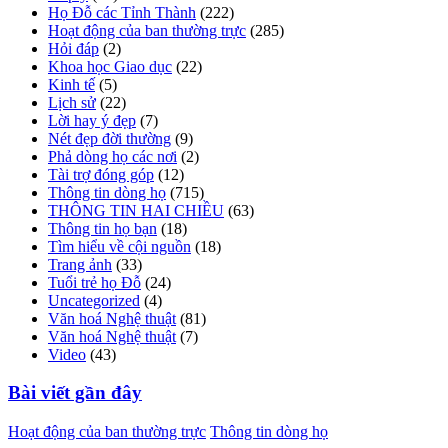
Họ Đỗ các Tỉnh Thành
(222)
Hoạt động của ban thường trực
(285)
Hỏi đáp
(2)
Khoa học Giao dục
(22)
Kinh tế
(5)
Lịch sử
(22)
Lời hay ý đẹp
(7)
Nét đẹp đời thường
(9)
Phả dòng họ các nơi
(2)
Tài trợ đóng góp
(12)
Thông tin dòng họ
(715)
THÔNG TIN HAI CHIỀU
(63)
Thông tin họ bạn
(18)
Tìm hiểu về cội nguồn
(18)
Trang ảnh
(33)
Tuổi trẻ họ Đỗ
(24)
Uncategorized
(4)
Văn hoá Nghệ thuật
(81)
Văn hoá Nghệ thuật
(7)
Video
(43)
Bài viết gần đây
Hoạt động của ban thường trực
Thông tin dòng họ