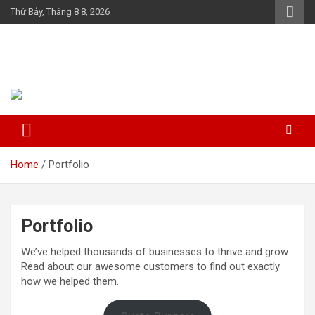
Skip
Thứ Bảy, Tháng 8 8, 2026
to
content
Họ Đỗ (Đậu) Việt Nam
The Do families of Vietnam "Kết nối dòng họ"
Home
Portfolio
Portfolio
We’ve helped thousands of businesses to thrive and grow.
Read about our awesome customers to find out exactly
how we helped them.